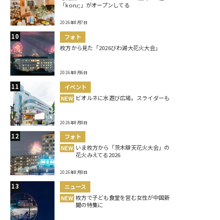
「koru;」がオープンしてる
2026年8月7日
フォト
枚方から見た「2026びわ湖大花火大会」
2026年8月6日
イベント
ビオルネに水遊び広場。スライダーも
NEW
2026年8月8日
フォト
いま枚方から「茨木辯天花火大会」の
NEW
花火みえてる2026
2026年8月8日
ニュース
枚方で子ども食堂を営む女性が中国新
NEW
聞の特集に