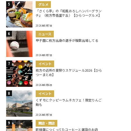
グルメ
「さくら亭」の『和風おろしハンバーグラン
チ』（枚方市香里ケ丘）【ひらつーグルメ】
2026年8月7日
ニュース
甲子園に枚方出身の選手が複数出場してる
2026年8月7日
イベント
枚方の近所の夏祭りスケジュール2026【ひら
つーまとめ】
2026年8月6日
イベント
くずモにクッピーラムネカフェ！限定りんご
飴も
2026年8月7日
開店・閉店
町楠葉につくってたコーヒーと雑貨のお店