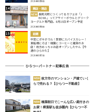
2026年8月8日
開店・閉店
長尾元町につくってるカフェは「J
NEW
BOWL」ってアサイーボウルとグリーク
ヨーグルト専門店。8月15日オープン予定
2026年8月8日
話題
中宮にポキボウル！禁野にスパイスカレー！
東船橋にそば！楠葉にコーヒーと雑貨のお
店！枚方めっちゃお店オープンしたやん【今
週のひらかた】
2026年8月7日
ひらつーパートナー記事広告
枚方市のマンション・戸建ていく
NEW
らで売れる？【ひらつー不動産】
楠葉朝日でこーんな広い庭付きの
NEW
お家！樟葉駅も徒歩圏内【ひらつー不