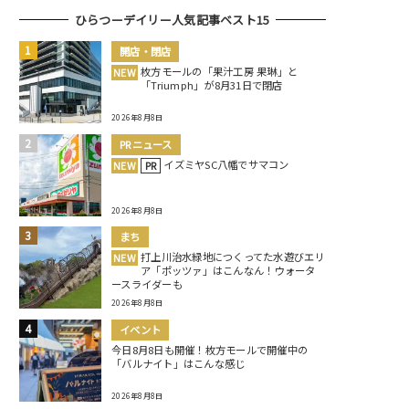
ひらつーデイリー人気記事ベスト15
開店・閉店
枚方モールの「果汁工房 果琳」と
NEW
「Triumph」が8月31日で閉店
2026年8月8日
PRニュース
イズミヤSC八幡でサマコン
NEW
PR
2026年8月8日
まち
打上川治水緑地につくってた水遊びエリ
NEW
ア「ポッツァ」はこんなん！ウォータ
ースライダーも
2026年8月8日
イベント
今日8月8日も開催！枚方モールで開催中の
「バルナイト」はこんな感じ
2026年8月8日