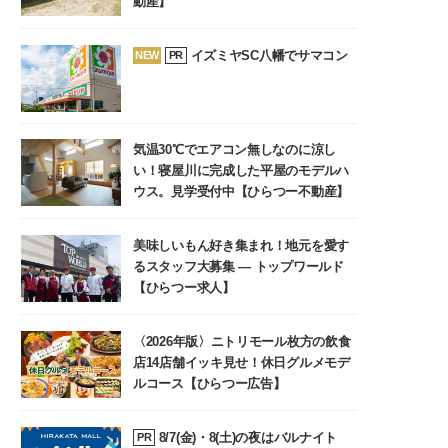
動産】
イズミヤSC八幡でサマコン
NEW
PR
気温30℃でエアコン無しなのに涼し
い！寝屋川に完成した平屋のモデルハ
ウス。見学受付中【ひらつー不動産】
美味しいもん好き集まれ！地元を愛す
るスタッフ大募集 ― トップワールド
【ひらつー求人】
〈2026年版〉ニトリモール枚方の飲食
店14店舗イッキ見せ！休日グルメモデ
ルコース【ひらつー広告】
8/7(金)・8(土)の夜はバルナイト
PR