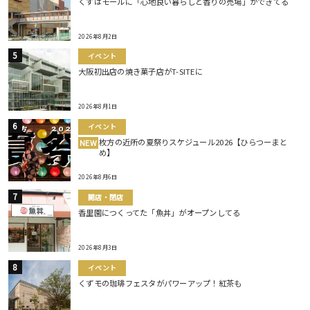
くずはモールに「心地良い暮らしと香りの売場」ができてる
2026年8月2日
イベント
大阪初出店の焼き菓子店がT-SITEに
2026年8月1日
イベント
枚方の近所の夏祭りスケジュール2026【ひらつーまと
NEW
め】
2026年8月6日
開店・閉店
香里園につくってた「魚丼」がオープンしてる
2026年8月3日
イベント
くずモの珈琲フェスタがパワーアップ！紅茶も