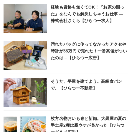
経験も資格も無くてOK！『お家の困っ
た』をなんでも解決しちゃうお仕事 ―
株式会社さくら【ひらつー求人】
汚れたバッグに使ってなかったアクセや
時計が55万円で売れた！一番高値がつい
たのは…【ひらつー広告】
そうだ、平屋を建てよう。高級食パン
で。【ひらつー不動産】
枚方名物おいも巻と新顔。大黒屋の夏の
手土産2種は親ウケが良かった【ひらつ