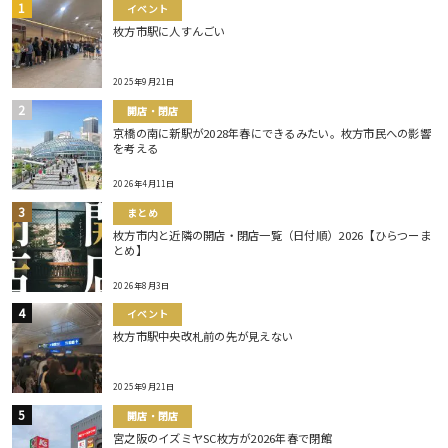
イベント
枚方市駅に人すんごい
2025年9月21日
開店・閉店
京橋の南に新駅が2028年春にできるみたい。枚方市民への影響
を考える
2026年4月11日
まとめ
枚方市内と近隣の開店・閉店一覧（日付順）2026【ひらつーま
とめ】
2026年8月3日
イベント
枚方市駅中央改札前の先が見えない
2025年9月21日
開店・閉店
宮之阪のイズミヤSC枚方が2026年春で閉館