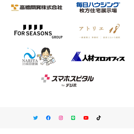
Twitter
Facebook
Instagram
LINE
You Tube
TikTok