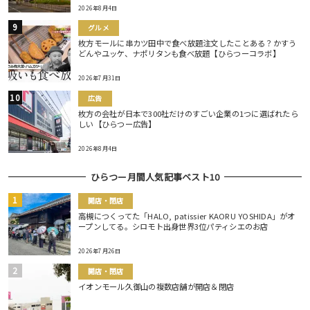
2026年8月4日
グルメ
枚方モールに串カツ田中で食べ放題注文したことある？かすう
どんやユッケ、ナポリタンも食べ放題【ひらつーコラボ】
2026年7月31日
広告
枚方の会社が日本で300社だけのすごい企業の1つに選ばれたら
しい【ひらつー広告】
2026年8月4日
ひらつー月間人気記事ベスト10
開店・閉店
高槻につくってた「HALO, patissier KAORU YOSHIDA」がオ
ープンしてる。シロモト出身世界3位パティシエのお店
2026年7月26日
開店・閉店
イオンモール久御山の複数店舗が開店＆閉店