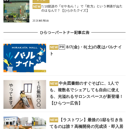
7/18放送の「せやねん！」で「枚方」という単語が出た
NEW
のはなんで？【ひらかたクイズ】
2026年8月6日
ひらつーパートナー記事広告
8/7(金)・8(土)の夜はバルナイ
PR
NEW
ト
中央図書館のすぐそばに、1人で
NEW
も、複数名でシェアしても自由に使え
る、光溢れるサロンスペースが新登場！
【ひらつー広告】
【ラストワン】最後の1邸を引き当
NEW
てるのは誰？高橋開発の完成済・即入居