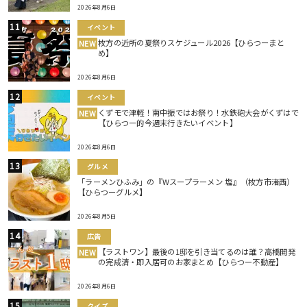
2026年8月6日
イベント
枚方の近所の夏祭りスケジュール2026【ひらつーまと
NEW
め】
2026年8月6日
イベント
くずモで津軽！南中振ではお祭り！水鉄砲大会がくずはで
NEW
【ひらつー的今週末行きたいイベント】
2026年8月6日
グルメ
「ラーメンひふみ」の『Wスープラーメン 塩』（枚方市渚西）
【ひらつーグルメ】
2026年8月5日
広告
【ラストワン】最後の1邸を引き当てるのは誰？高橋開発
NEW
の完成済・即入居可のお家まとめ【ひらつー不動産】
2026年8月6日
クイズ