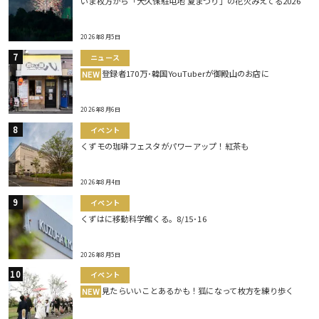
いま枚方から「大久保駐屯地 夏まつり」の花火みえてる2026
2026年8月5日
ニュース
登録者170万･韓国YouTuberが御殿山のお店に
NEW
2026年8月6日
イベント
くずモの珈琲フェスタがパワーアップ！紅茶も
2026年8月4日
イベント
くずはに移動科学館くる。8/15･16
2026年8月5日
イベント
見たらいいことあるかも！狐になって枚方を練り歩く
NEW