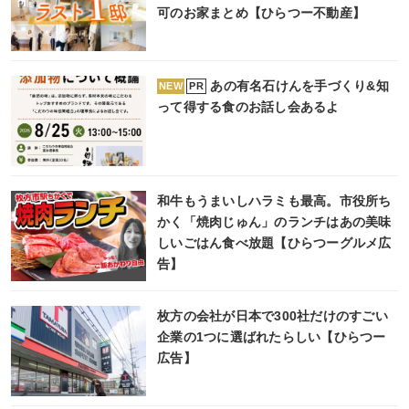
可のお家まとめ【ひらつー不動産】
あの有名石けんを手づくり&知
PR
NEW
って得する食のお話し会あるよ
和牛もうまいしハラミも最高。市役所ち
かく「焼肉じゅん」のランチはあの美味
しいごはん食べ放題【ひらつーグルメ広
告】
枚方の会社が日本で300社だけのすごい
企業の1つに選ばれたらしい【ひらつー
広告】