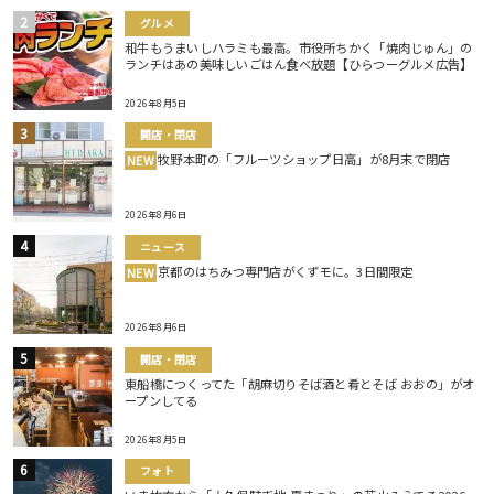
グルメ
和牛もうまいしハラミも最高。市役所ちかく「焼肉じゅん」の
ランチはあの美味しいごはん食べ放題【ひらつーグルメ広告】
2026年8月5日
開店・閉店
牧野本町の「フルーツショップ日高」が8月末で閉店
NEW
2026年8月6日
ニュース
京都のはちみつ専門店がくずモに。3日間限定
NEW
2026年8月6日
開店・閉店
東船橋につくってた「胡麻切りそば酒と肴とそば おおの」がオ
ープンしてる
2026年8月5日
フォト