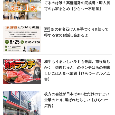
てるのは誰？高橋開発の完成済・即入居
可のお家まとめ【ひらつー不動産】
あの有名石けんを手づくり&知って
PR
得する食のお話し会あるよ
和牛もうまいしハラミも最高。市役所ち
かく「焼肉じゅん」のランチはあの美味
しいごはん食べ放題【ひらつーグルメ広
告】
枚方の会社が日本で300社だけのすごい
企業の1つに選ばれたらしい【ひらつー
広告】