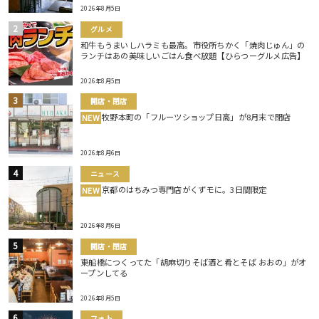
2026年8月5日
グルメ
和牛もうまいしハラミも最高。市役所ちかく「焼肉じゅん」の
ランチはあの美味しいごはん食べ放題【ひらつーグルメ広告】
2026年8月5日
開店・閉店
牧野本町の「フルーツショップ日高」が8月末で閉店
NEW
2026年8月6日
ニュース
京都のはちみつ専門店がくずモに。3日間限定
NEW
2026年8月6日
開店・閉店
東船橋につくってた「胡麻切りそば酒と肴とそば おおの」がオ
ープンしてる
2026年8月5日
フォト