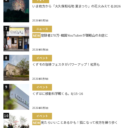
いま枚方から「大久保駐屯地 夏まつり」の花火みえてる2026
2026年8月5日
ニュース
登録者170万･韓国YouTuberが御殿山のお店に
NEW
2026年8月6日
イベント
くずモの珈琲フェスタがパワーアップ！紅茶も
2026年8月4日
イベント
くずはに移動科学館くる。8/15･16
2026年8月5日
イベント
見たらいいことあるかも！狐になって枚方を練り歩く
NEW