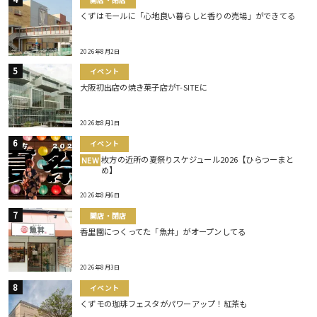
くずはモールに「心地良い暮らしと香りの売場」ができてる
2026年8月2日
イベント
大阪初出店の焼き菓子店がT-SITEに
2026年8月1日
イベント
枚方の近所の夏祭りスケジュール2026【ひらつーまと
NEW
め】
2026年8月6日
開店・閉店
香里園につくってた「魚丼」がオープンしてる
2026年8月3日
イベント
くずモの珈琲フェスタがパワーアップ！紅茶も