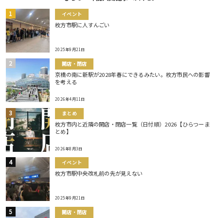
イベント
枚方市駅に人すんごい
2025年9月21日
開店・閉店
京橋の南に新駅が2028年春にできるみたい。枚方市民への影響
を考える
2026年4月11日
まとめ
枚方市内と近隣の開店・閉店一覧（日付順）2026【ひらつーま
とめ】
2026年8月3日
イベント
枚方市駅中央改札前の先が見えない
2025年9月21日
開店・閉店