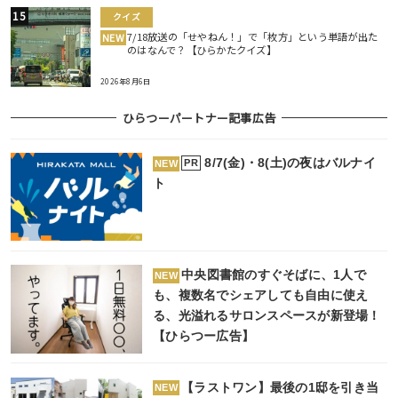
クイズ
7/18放送の「せやねん！」で「枚方」という単語が出た
NEW
のはなんで？【ひらかたクイズ】
2026年8月6日
ひらつーパートナー記事広告
8/7(金)・8(土)の夜はバルナイ
PR
NEW
ト
中央図書館のすぐそばに、1人で
NEW
も、複数名でシェアしても自由に使え
る、光溢れるサロンスペースが新登場！
【ひらつー広告】
【ラストワン】最後の1邸を引き当
NEW