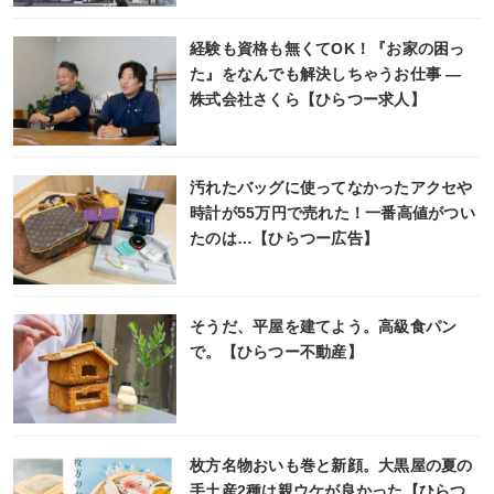
経験も資格も無くてOK！『お家の困っ
た』をなんでも解決しちゃうお仕事 ―
株式会社さくら【ひらつー求人】
汚れたバッグに使ってなかったアクセや
時計が55万円で売れた！一番高値がつい
たのは…【ひらつー広告】
そうだ、平屋を建てよう。高級食パン
で。【ひらつー不動産】
枚方名物おいも巻と新顔。大黒屋の夏の
手土産2種は親ウケが良かった【ひらつ