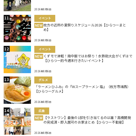
2026年8月6日
イベント
枚方の近所の夏祭りスケジュール2026【ひらつーまと
NEW
め】
2026年8月6日
イベント
くずモで津軽！南中振ではお祭り！水鉄砲大会がくずはで
NEW
【ひらつー的今週末行きたいイベント】
2026年8月6日
グルメ
「ラーメンひふみ」の『Wスープラーメン 塩』（枚方市渚西）
【ひらつーグルメ】
2026年8月5日
広告
【ラストワン】最後の1邸を引き当てるのは誰？高橋開発
NEW
の完成済・即入居可のお家まとめ【ひらつー不動産】
2026年8月6日