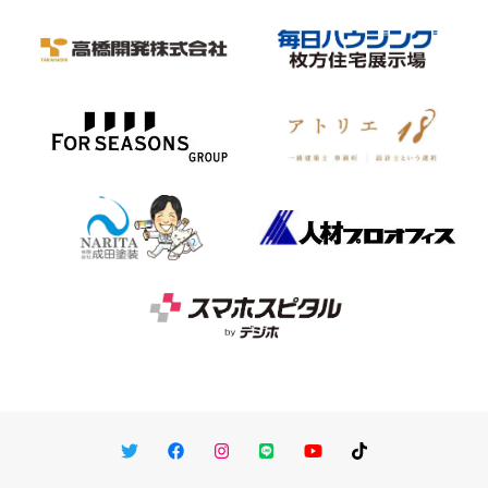
Twitter
Facebook
Instagram
LINE
You Tube
TikTok