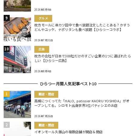
2026年8月4日
グルメ
枚方モールに串カツ田中で食べ放題注文したことある？かすう
どんやユッケ、ナポリタンも食べ放題【ひらつーコラボ】
2026年7月31日
広告
枚方の会社が日本で300社だけのすごい企業の1つに選ばれたら
しい【ひらつー広告】
2026年8月4日
ひらつー月間人気記事ベスト10
開店・閉店
高槻につくってた「HALO, patissier KAORU YOSHIDA」がオ
ープンしてる。シロモト出身世界3位パティシエのお店
2026年7月26日
開店・閉店
イオンモール久御山の複数店舗が開店＆閉店