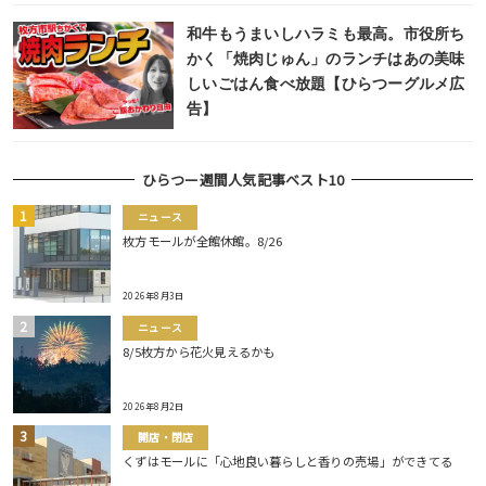
和牛もうまいしハラミも最高。市役所ち
かく「焼肉じゅん」のランチはあの美味
しいごはん食べ放題【ひらつーグルメ広
告】
ひらつー週間人気記事ベスト10
ニュース
枚方モールが全館休館。8/26
2026年8月3日
ニュース
8/5枚方から花火見えるかも
2026年8月2日
開店・閉店
くずはモールに「心地良い暮らしと香りの売場」ができてる