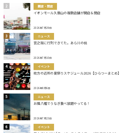
開店・閉店
イオンモール久御山の複数店舗が開店＆閉店
2026年7月29日
ニュース
宮之阪に行列できてた。あら川の桃
2026年7月10日
イベント
枚方の近所の夏祭りスケジュール2026【ひらつーまとめ】
2026年8月6日
ニュース
お隣八幡でうなぎ食べ放題やってる！
2026年7月23日
イベント