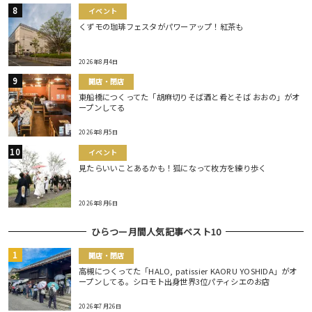
イベント
くずモの珈琲フェスタがパワーアップ！紅茶も
2026年8月4日
開店・閉店
東船橋につくってた「胡麻切りそば酒と肴とそば おおの」がオ
ープンしてる
2026年8月5日
イベント
見たらいいことあるかも！狐になって枚方を練り歩く
2026年8月6日
ひらつー月間人気記事ベスト10
開店・閉店
高槻につくってた「HALO, patissier KAORU YOSHIDA」がオ
ープンしてる。シロモト出身世界3位パティシエのお店
2026年7月26日