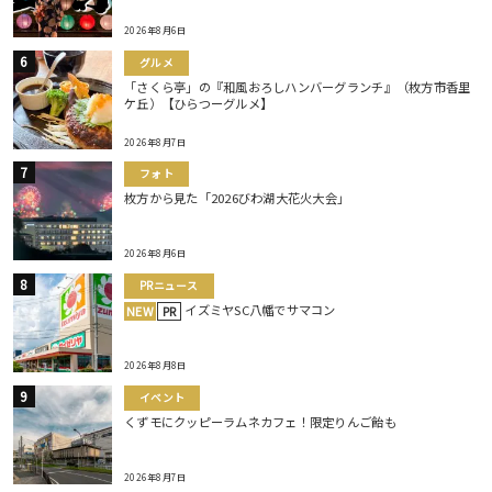
2026年8月6日
グルメ
「さくら亭」の『和風おろしハンバーグランチ』（枚方市香里
ケ丘）【ひらつーグルメ】
2026年8月7日
フォト
枚方から見た「2026びわ湖大花火大会」
2026年8月6日
PRニュース
イズミヤSC八幡でサマコン
NEW
PR
2026年8月8日
イベント
くずモにクッピーラムネカフェ！限定りんご飴も
2026年8月7日