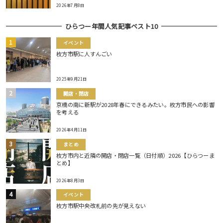
2026年7月8日
ひらつー年間人気記事ベスト10
イベント
枚方市駅に人すんごい
2025年9月21日
開店・閉店
京橋の南に新駅が2028年春にできるみたい。枚方市民への影響
を考える
2026年4月11日
まとめ
枚方市内と近隣の開店・閉店一覧（日付順）2026【ひらつーま
とめ】
2026年8月3日
イベント
枚方市駅中央改札前の先が見えない