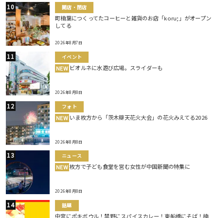
開店・閉店
町楠葉につくってたコーヒーと雑貨のお店「koru;」がオープン
してる
2026年8月7日
イベント
ビオルネに水遊び広場。スライダーも
NEW
2026年8月8日
フォト
いま枚方から「茨木辯天花火大会」の花火みえてる2026
NEW
2026年8月8日
ニュース
枚方で子ども食堂を営む女性が中国新聞の特集に
NEW
2026年8月8日
話題
中宮にポキボウル！禁野にスパイスカレー！東船橋にそば！楠