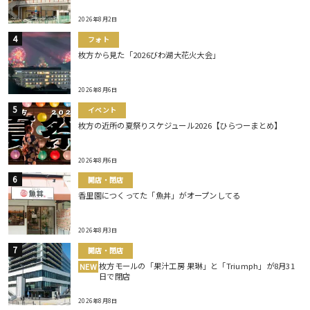
2026年8月2日
フォト
枚方から見た「2026びわ湖大花火大会」
2026年8月6日
イベント
枚方の近所の夏祭りスケジュール2026【ひらつーまとめ】
2026年8月6日
開店・閉店
香里園につくってた「魚丼」がオープンしてる
2026年8月3日
開店・閉店
枚方モールの「果汁工房 果琳」と「Triumph」が8月31
NEW
日で閉店
2026年8月8日