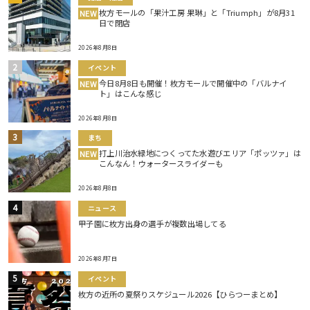
枚方モールの「果汁工房 果琳」と「Triumph」が8月31
NEW
日で閉店
2026年8月8日
イベント
今日8月8日も開催！枚方モールで開催中の「バルナイ
NEW
ト」はこんな感じ
2026年8月8日
まち
打上川治水緑地につくってた水遊びエリア「ポッツァ」は
NEW
こんなん！ウォータースライダーも
2026年8月8日
ニュース
甲子園に枚方出身の選手が複数出場してる
2026年8月7日
イベント
枚方の近所の夏祭りスケジュール2026【ひらつーまとめ】