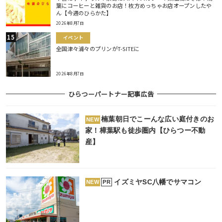
葉にコーヒーと雑貨のお店！枚方めっちゃお店オープンしたや
ん【今週のひらかた】
2026年8月7日
イベント
全国津々浦々のプリンがT-SITEに
2026年8月7日
ひらつーパートナー記事広告
楠葉朝日でこーんな広い庭付きのお
NEW
家！樟葉駅も徒歩圏内【ひらつー不動
産】
イズミヤSC八幡でサマコン
PR
NEW