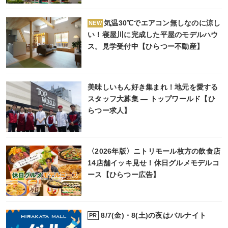
気温30℃でエアコン無しなのに涼し
NEW
い！寝屋川に完成した平屋のモデルハウ
ス。見学受付中【ひらつー不動産】
美味しいもん好き集まれ！地元を愛する
スタッフ大募集 ― トップワールド【ひ
らつー求人】
〈2026年版〉ニトリモール枚方の飲食店
14店舗イッキ見せ！休日グルメモデルコ
ース【ひらつー広告】
8/7(金)・8(土)の夜はバルナイト
PR