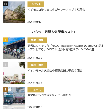
イベント
くずモの珈琲フェスタがパワーアップ！紅茶も
2026年8月4日
ひらつー月間人気記事ベスト10
開店・閉店
高槻につくってた「HALO, patissier KAORU YOSHIDA」がオ
ープンしてる。シロモト出身世界3位パティシエのお店
2026年7月26日
開店・閉店
イオンモール久御山の複数店舗が開店＆閉店
2026年7月29日
ニュース
宮之阪に行列できてた。あら川の桃
2026年7月10日