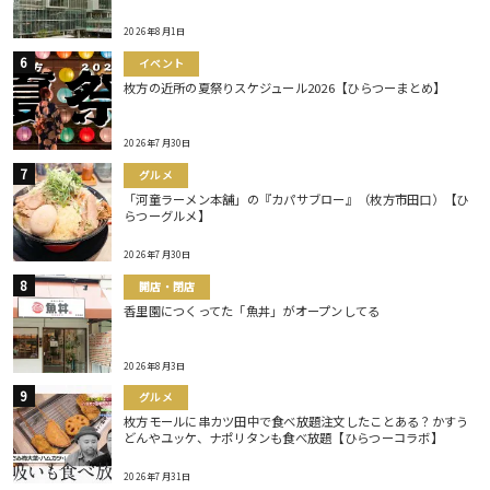
2026年8月1日
イベント
枚方の近所の夏祭りスケジュール2026【ひらつーまとめ】
2026年7月30日
グルメ
「河童ラーメン本舗」の『カパサブロー』（枚方市田口）【ひ
らつーグルメ】
2026年7月30日
開店・閉店
香里園につくってた「魚丼」がオープンしてる
2026年8月3日
グルメ
枚方モールに串カツ田中で食べ放題注文したことある？かすう
どんやユッケ、ナポリタンも食べ放題【ひらつーコラボ】
2026年7月31日