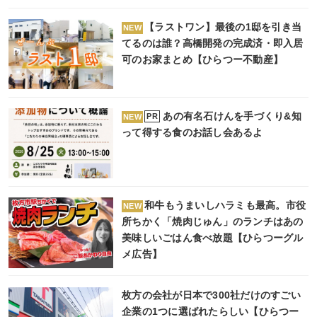
【ラストワン】最後の1邸を引き当
NEW
てるのは誰？高橋開発の完成済・即入居
可のお家まとめ【ひらつー不動産】
あの有名石けんを手づくり&知
PR
NEW
って得する食のお話し会あるよ
和牛もうまいしハラミも最高。市役
NEW
所ちかく「焼肉じゅん」のランチはあの
美味しいごはん食べ放題【ひらつーグル
メ広告】
枚方の会社が日本で300社だけのすごい
企業の1つに選ばれたらしい【ひらつー