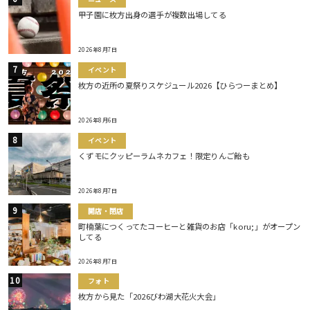
甲子園に枚方出身の選手が複数出場してる
2026年8月7日
イベント
枚方の近所の夏祭りスケジュール2026【ひらつーまとめ】
2026年8月6日
イベント
くずモにクッピーラムネカフェ！限定りんご飴も
2026年8月7日
開店・閉店
町楠葉につくってたコーヒーと雑貨のお店「koru;」がオープン
してる
2026年8月7日
フォト
枚方から見た「2026びわ湖大花火大会」