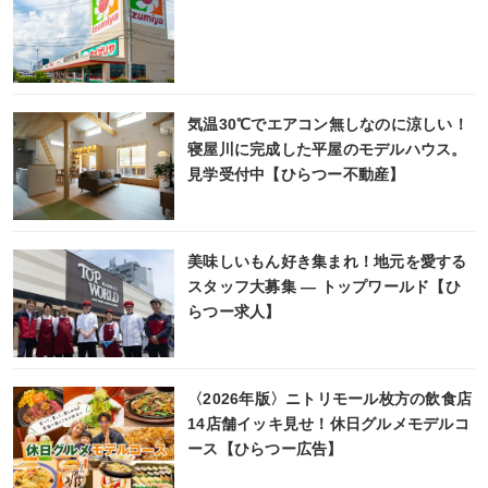
気温30℃でエアコン無しなのに涼しい！
寝屋川に完成した平屋のモデルハウス。
見学受付中【ひらつー不動産】
美味しいもん好き集まれ！地元を愛する
スタッフ大募集 ― トップワールド【ひ
らつー求人】
〈2026年版〉ニトリモール枚方の飲食店
14店舗イッキ見せ！休日グルメモデルコ
ース【ひらつー広告】