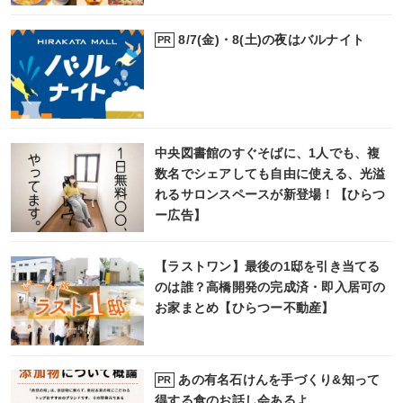
8/7(金)・8(土)の夜はバルナイト
PR
中央図書館のすぐそばに、1人でも、複
数名でシェアしても自由に使える、光溢
れるサロンスペースが新登場！【ひらつ
ー広告】
【ラストワン】最後の1邸を引き当てる
のは誰？高橋開発の完成済・即入居可の
お家まとめ【ひらつー不動産】
あの有名石けんを手づくり&知って
PR
得する食のお話し会あるよ