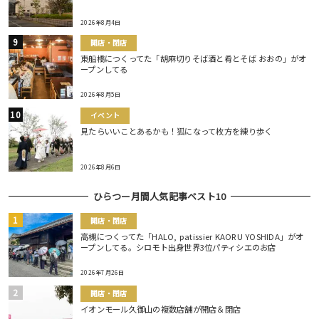
2026年8月4日
開店・閉店
東船橋につくってた「胡麻切りそば酒と肴とそば おおの」がオ
ープンしてる
2026年8月5日
イベント
見たらいいことあるかも！狐になって枚方を練り歩く
2026年8月6日
ひらつー月間人気記事ベスト10
開店・閉店
高槻につくってた「HALO, patissier KAORU YOSHIDA」がオ
ープンしてる。シロモト出身世界3位パティシエのお店
2026年7月26日
開店・閉店
イオンモール久御山の複数店舗が開店＆閉店