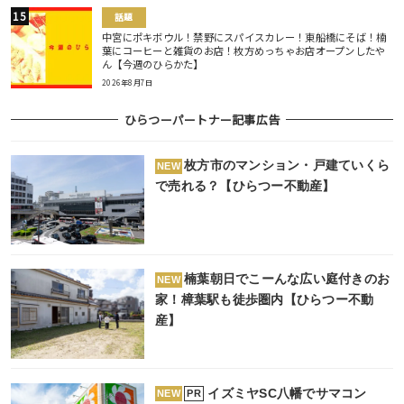
話題
中宮にポキボウル！禁野にスパイスカレー！東船橋にそば！楠
葉にコーヒーと雑貨のお店！枚方めっちゃお店オープンしたや
ん【今週のひらかた】
2026年8月7日
ひらつーパートナー記事広告
枚方市のマンション・戸建ていくら
NEW
で売れる？【ひらつー不動産】
楠葉朝日でこーんな広い庭付きのお
NEW
家！樟葉駅も徒歩圏内【ひらつー不動
産】
イズミヤSC八幡でサマコン
PR
NEW