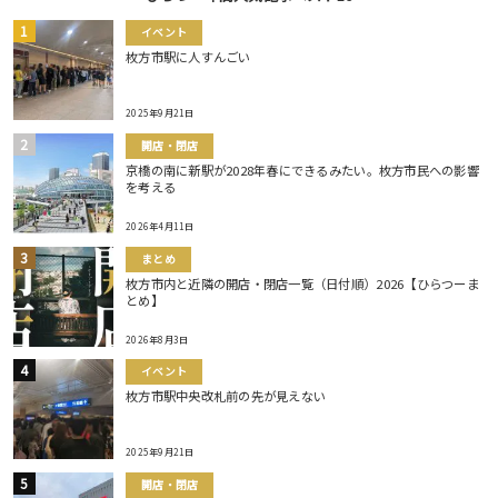
イベント
枚方市駅に人すんごい
2025年9月21日
開店・閉店
京橋の南に新駅が2028年春にできるみたい。枚方市民への影響
を考える
2026年4月11日
まとめ
枚方市内と近隣の開店・閉店一覧（日付順）2026【ひらつーま
とめ】
2026年8月3日
イベント
枚方市駅中央改札前の先が見えない
2025年9月21日
開店・閉店