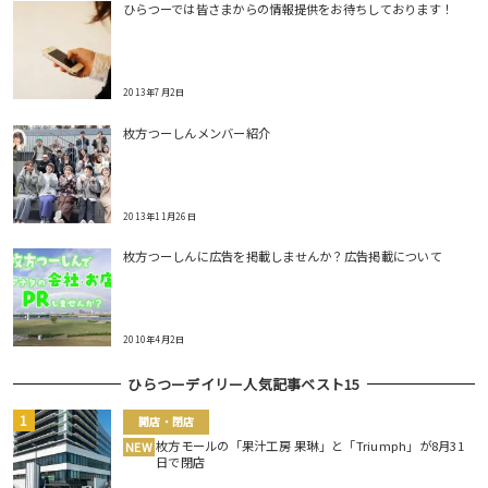
ひらつーでは皆さまからの情報提供をお待ちしております！
2013年7月2日
枚方つーしんメンバー紹介
2013年11月26日
枚方つーしんに広告を掲載しませんか？広告掲載について
2010年4月2日
ひらつーデイリー人気記事ベスト15
開店・閉店
枚方モールの「果汁工房 果琳」と「Triumph」が8月31
NEW
日で閉店