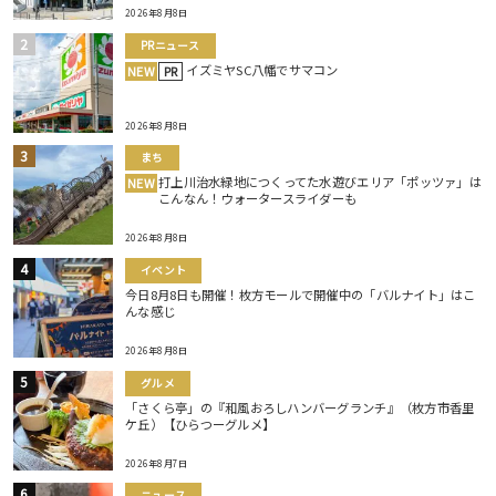
2026年8月8日
PRニュース
イズミヤSC八幡でサマコン
NEW
PR
2026年8月8日
まち
打上川治水緑地につくってた水遊びエリア「ポッツァ」は
NEW
こんなん！ウォータースライダーも
2026年8月8日
イベント
今日8月8日も開催！枚方モールで開催中の「バルナイト」はこ
んな感じ
2026年8月8日
グルメ
「さくら亭」の『和風おろしハンバーグランチ』（枚方市香里
ケ丘）【ひらつーグルメ】
2026年8月7日
ニュース