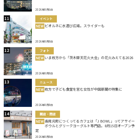
2026年8月6日
イベント
ビオルネに水遊び広場。スライダーも
NEW
2026年8月8日
フォト
いま枚方から「茨木辯天花火大会」の花火みえてる2026
NEW
2026年8月8日
ニュース
枚方で子ども食堂を営む女性が中国新聞の特集に
NEW
2026年8月8日
開店・閉店
長尾元町につくってるカフェは「J BOWL」ってアサイー
NEW
ボウルとグリークヨーグルト専門店。8月15日オープン予
定
2026年8月8日