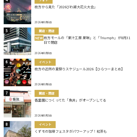
枚方から見た「2026びわ湖大花火大会」
2026年8月6日
開店・閉店
枚方モールの「果汁工房 果琳」と「Triumph」が8月31
NEW
日で閉店
2026年8月8日
イベント
枚方の近所の夏祭りスケジュール2026【ひらつーまとめ】
2026年8月6日
開店・閉店
香里園につくってた「魚丼」がオープンしてる
2026年8月3日
イベント
くずモの珈琲フェスタがパワーアップ！紅茶も