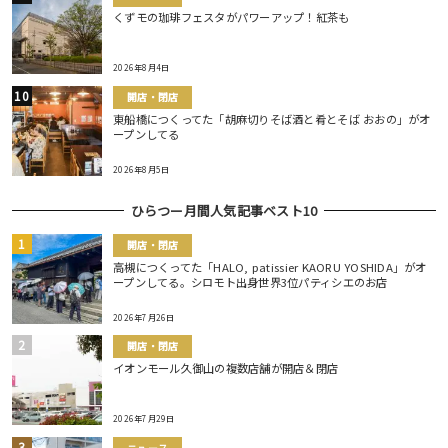
くずモの珈琲フェスタがパワーアップ！紅茶も
2026年8月4日
開店・閉店
東船橋につくってた「胡麻切りそば酒と肴とそば おおの」がオ
ープンしてる
2026年8月5日
ひらつー月間人気記事ベスト10
開店・閉店
高槻につくってた「HALO, patissier KAORU YOSHIDA」がオ
ープンしてる。シロモト出身世界3位パティシエのお店
2026年7月26日
開店・閉店
イオンモール久御山の複数店舗が開店＆閉店
2026年7月29日
ニュース