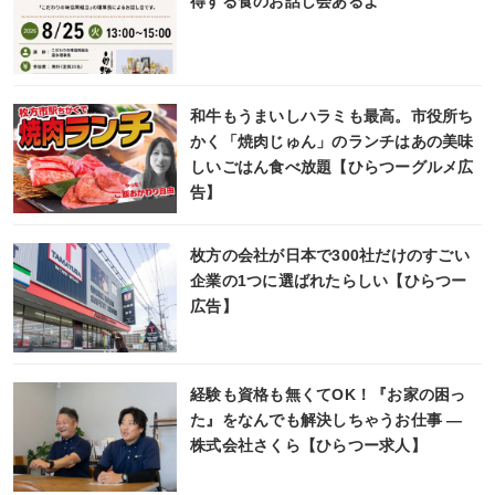
得する食のお話し会あるよ
和牛もうまいしハラミも最高。市役所ち
かく「焼肉じゅん」のランチはあの美味
しいごはん食べ放題【ひらつーグルメ広
告】
枚方の会社が日本で300社だけのすごい
企業の1つに選ばれたらしい【ひらつー
広告】
経験も資格も無くてOK！『お家の困っ
た』をなんでも解決しちゃうお仕事 ―
株式会社さくら【ひらつー求人】