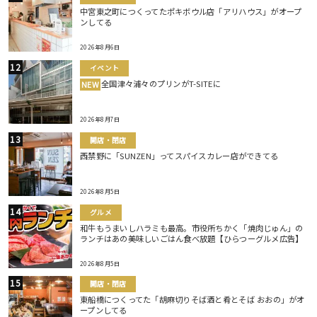
中宮東之町につくってたポキボウル店「アリハウス」がオープ
ンしてる
2026年8月6日
イベント
全国津々浦々のプリンがT-SITEに
NEW
2026年8月7日
開店・閉店
西禁野に「SUNZEN」ってスパイスカレー店ができてる
2026年8月5日
グルメ
和牛もうまいしハラミも最高。市役所ちかく「焼肉じゅん」の
ランチはあの美味しいごはん食べ放題【ひらつーグルメ広告】
2026年8月5日
開店・閉店
東船橋につくってた「胡麻切りそば酒と肴とそば おおの」がオ
ープンしてる