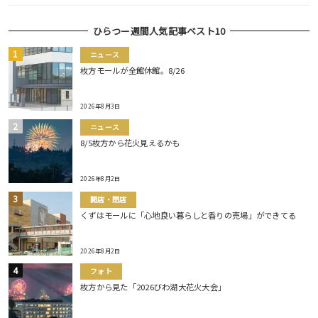
ひらつー週間人気記事ベスト10
ニュース
枚方モールが全館休館。8/26
2026年8月3日
ニュース
8/5枚方から花火見えるかも
2026年8月2日
開店・閉店
くずはモールに「心地良い暮らしと香りの売場」ができてる
2026年8月2日
フォト
枚方から見た「2026びわ湖大花火大会」