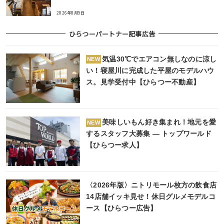
2026年8月5日
ひらつーパートナー記事広告
気温30℃でエアコン無しなのに涼し
NEW
い！寝屋川に完成した平屋のモデルハウ
ス。見学受付中【ひらつー不動産】
美味しいもん好き集まれ！地元を愛
NEW
するスタッフ大募集 ― トップワールド
【ひらつー求人】
〈2026年版〉ニトリモール枚方の飲食店
14店舗イッキ見せ！休日グルメモデルコ
ース【ひらつー広告】