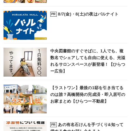
8/7(金)・8(土)の夜はバルナイト
PR
中央図書館のすぐそばに、1人でも、複
数名でシェアしても自由に使える、光溢
れるサロンスペースが新登場！【ひらつ
ー広告】
【ラストワン】最後の1邸を引き当てる
のは誰？高橋開発の完成済・即入居可の
お家まとめ【ひらつー不動産】
あの有名石けんを手づくり&知って
PR