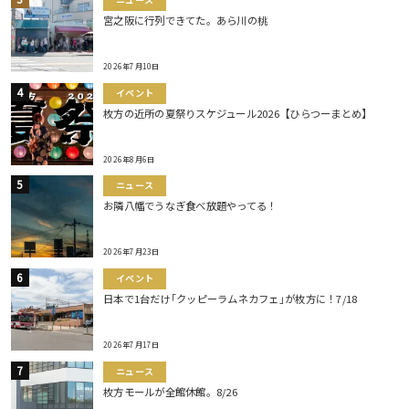
宮之阪に行列できてた。あら川の桃
2026年7月10日
イベント
枚方の近所の夏祭りスケジュール2026【ひらつーまとめ】
2026年8月6日
ニュース
お隣八幡でうなぎ食べ放題やってる！
2026年7月23日
イベント
日本で1台だけ｢クッピーラムネカフェ｣が枚方に！7/18
2026年7月17日
ニュース
枚方モールが全館休館。8/26