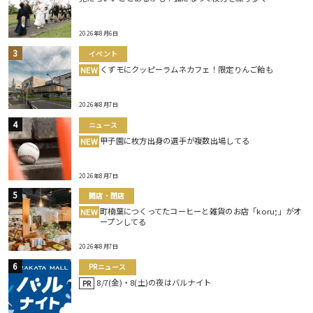
2026年8月6日
イベント
くずモにクッピーラムネカフェ！限定りんご飴も
NEW
2026年8月7日
ニュース
甲子園に枚方出身の選手が複数出場してる
NEW
2026年8月7日
開店・閉店
町楠葉につくってたコーヒーと雑貨のお店「koru;」がオ
NEW
ープンしてる
2026年8月7日
PRニュース
8/7(金)・8(土)の夜はバルナイト
PR