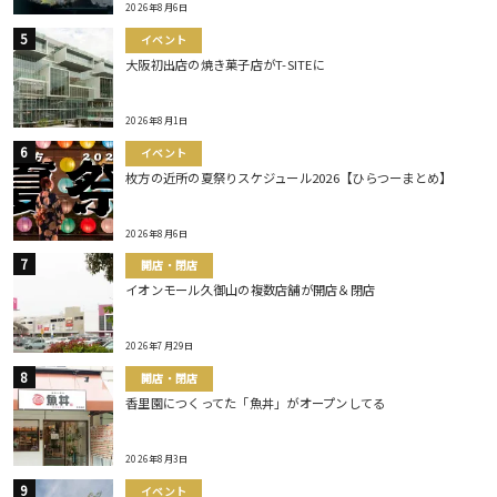
2026年8月6日
イベント
大阪初出店の焼き菓子店がT-SITEに
2026年8月1日
イベント
枚方の近所の夏祭りスケジュール2026【ひらつーまとめ】
2026年8月6日
開店・閉店
イオンモール久御山の複数店舗が開店＆閉店
2026年7月29日
開店・閉店
香里園につくってた「魚丼」がオープンしてる
2026年8月3日
イベント