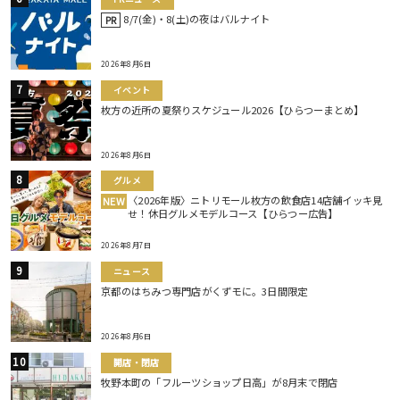
8/7(金)・8(土)の夜はバルナイト
PR
2026年8月6日
イベント
枚方の近所の夏祭りスケジュール2026【ひらつーまとめ】
2026年8月6日
グルメ
〈2026年版〉ニトリモール枚方の飲食店14店舗イッキ見
NEW
せ！休日グルメモデルコース【ひらつー広告】
2026年8月7日
ニュース
京都のはちみつ専門店がくずモに。3日間限定
2026年8月6日
開店・閉店
牧野本町の「フルーツショップ日高」が8月末で閉店