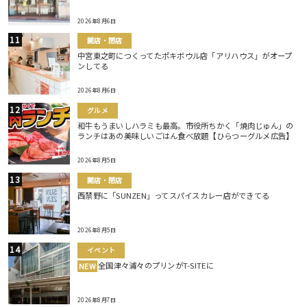
2026年8月6日
開店・閉店
中宮東之町につくってたポキボウル店「アリハウス」がオープ
ンしてる
2026年8月6日
グルメ
和牛もうまいしハラミも最高。市役所ちかく「焼肉じゅん」の
ランチはあの美味しいごはん食べ放題【ひらつーグルメ広告】
2026年8月5日
開店・閉店
西禁野に「SUNZEN」ってスパイスカレー店ができてる
2026年8月5日
イベント
全国津々浦々のプリンがT-SITEに
NEW
2026年8月7日