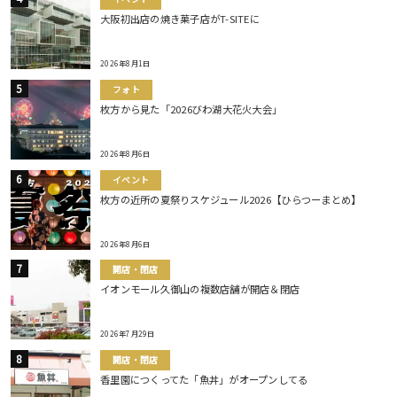
大阪初出店の焼き菓子店がT-SITEに
2026年8月1日
フォト
枚方から見た「2026びわ湖大花火大会」
2026年8月6日
イベント
枚方の近所の夏祭りスケジュール2026【ひらつーまとめ】
2026年8月6日
開店・閉店
イオンモール久御山の複数店舗が開店＆閉店
2026年7月29日
開店・閉店
香里園につくってた「魚丼」がオープンしてる