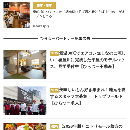
開店・閉店
東船橋につくってた「胡麻切りそば酒と肴とそば おおの」がオ
ープンしてる
2026年8月5日
ひらつーパートナー記事広告
気温30℃でエアコン無しなのに涼し
NEW
い！寝屋川に完成した平屋のモデルハウ
ス。見学受付中【ひらつー不動産】
美味しいもん好き集まれ！地元を愛
NEW
するスタッフ大募集 ― トップワールド
【ひらつー求人】
〈2026年版〉ニトリモール枚方の
NEW