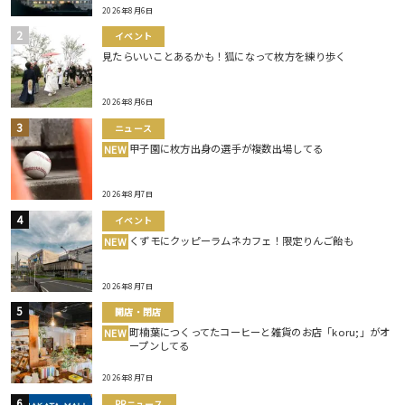
2026年8月6日
イベント
見たらいいことあるかも！狐になって枚方を練り歩く
2026年8月6日
ニュース
甲子園に枚方出身の選手が複数出場してる
NEW
2026年8月7日
イベント
くずモにクッピーラムネカフェ！限定りんご飴も
NEW
2026年8月7日
開店・閉店
町楠葉につくってたコーヒーと雑貨のお店「koru;」がオ
NEW
ープンしてる
2026年8月7日
PRニュース