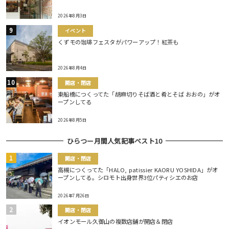
2026年8月3日
イベント
くずモの珈琲フェスタがパワーアップ！紅茶も
2026年8月4日
開店・閉店
東船橋につくってた「胡麻切りそば酒と肴とそば おおの」がオ
ープンしてる
2026年8月5日
ひらつー月間人気記事ベスト10
開店・閉店
高槻につくってた「HALO, patissier KAORU YOSHIDA」がオ
ープンしてる。シロモト出身世界3位パティシエのお店
2026年7月26日
開店・閉店
イオンモール久御山の複数店舗が開店＆閉店