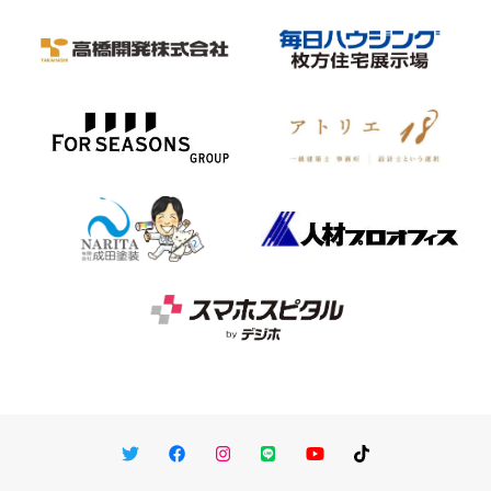
Twitter
Facebook
Instagram
LINE
You Tube
TikTok