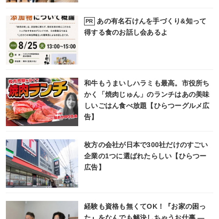
あの有名石けんを手づくり&知って
PR
得する食のお話し会あるよ
和牛もうまいしハラミも最高。市役所ち
かく「焼肉じゅん」のランチはあの美味
しいごはん食べ放題【ひらつーグルメ広
告】
枚方の会社が日本で300社だけのすごい
企業の1つに選ばれたらしい【ひらつー
広告】
経験も資格も無くてOK！『お家の困っ
た』をなんでも解決しちゃうお仕事 ―