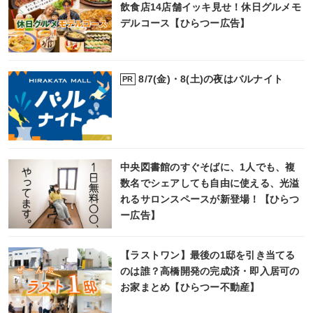
飲食店14店舗イッキ見せ！休日グルメモ
デルコース【ひらつー広告】
8/7(金)・8(土)の夜はバルナイト
PR
中央図書館のすぐそばに、1人でも、複
数名でシェアしても自由に使える、光溢
れるサロンスペースが新登場！【ひらつ
ー広告】
【ラストワン】最後の1邸を引き当てる
のは誰？高橋開発の完成済・即入居可の
お家まとめ【ひらつー不動産】