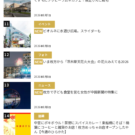
くずモにクッピーラムネカフェ！限定りんご飴も
2026年8月7日
イベント
ビオルネに水遊び広場。スライダーも
NEW
2026年8月8日
フォト
いま枚方から「茨木辯天花火大会」の花火みえてる2026
NEW
2026年8月8日
ニュース
枚方で子ども食堂を営む女性が中国新聞の特集に
NEW
2026年8月8日
話題
中宮にポキボウル！禁野にスパイスカレー！東船橋にそば！楠
葉にコーヒーと雑貨のお店！枚方めっちゃお店オープンしたや
ん【今週のひらかた】