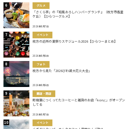
グルメ
「さくら亭」の『和風おろしハンバーグランチ』（枚方市香里
ケ丘）【ひらつーグルメ】
2026年8月7日
イベント
枚方の近所の夏祭りスケジュール2026【ひらつーまとめ】
2026年8月6日
フォト
枚方から見た「2026びわ湖大花火大会」
2026年8月6日
開店・閉店
町楠葉につくってたコーヒーと雑貨のお店「koru;」がオープン
してる
2026年8月7日
イベント