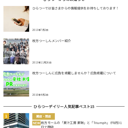
ひらつーでは皆さまからの情報提供をお待ちしております！
2013年7月2日
枚方つーしんメンバー紹介
2013年11月26日
枚方つーしんに広告を掲載しませんか？広告掲載について
2010年4月2日
ひらつーデイリー人気記事ベスト15
開店・閉店
枚方モールの「果汁工房 果琳」と「Triumph」が8月31
NEW
日で閉店