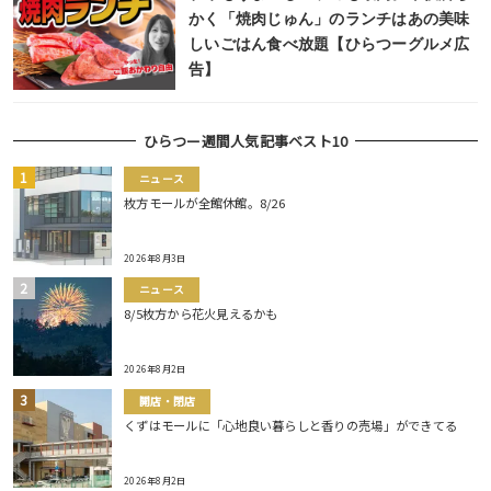
かく「焼肉じゅん」のランチはあの美味
しいごはん食べ放題【ひらつーグルメ広
告】
ひらつー週間人気記事ベスト10
ニュース
枚方モールが全館休館。8/26
2026年8月3日
ニュース
8/5枚方から花火見えるかも
2026年8月2日
開店・閉店
くずはモールに「心地良い暮らしと香りの売場」ができてる
2026年8月2日