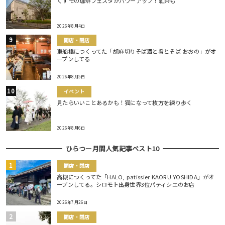
くずモの珈琲フェスタがパワーアップ！紅茶も
2026年8月4日
開店・閉店
東船橋につくってた「胡麻切りそば酒と肴とそば おおの」がオ
ープンしてる
2026年8月5日
イベント
見たらいいことあるかも！狐になって枚方を練り歩く
2026年8月6日
ひらつー月間人気記事ベスト10
開店・閉店
高槻につくってた「HALO, patissier KAORU YOSHIDA」がオ
ープンしてる。シロモト出身世界3位パティシエのお店
2026年7月26日
開店・閉店