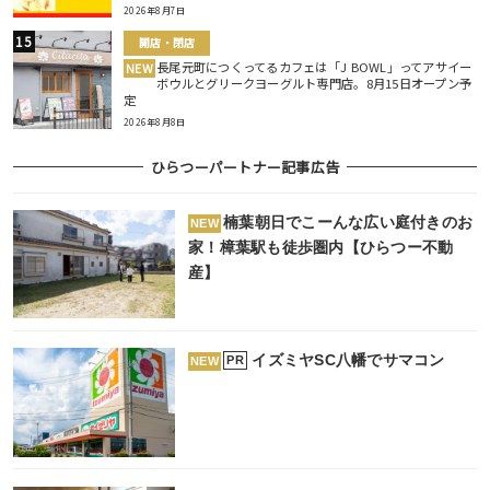
2026年8月7日
開店・閉店
長尾元町につくってるカフェは「J BOWL」ってアサイー
NEW
ボウルとグリークヨーグルト専門店。8月15日オープン予
定
2026年8月8日
ひらつーパートナー記事広告
楠葉朝日でこーんな広い庭付きのお
NEW
家！樟葉駅も徒歩圏内【ひらつー不動
産】
イズミヤSC八幡でサマコン
PR
NEW