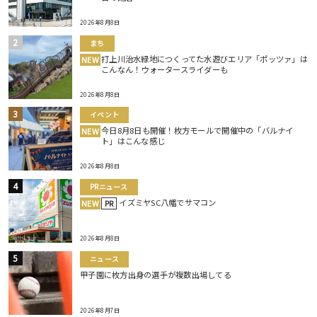
2026年8月8日
まち
打上川治水緑地につくってた水遊びエリア「ポッツァ」は
NEW
こんなん！ウォータースライダーも
2026年8月8日
イベント
今日8月8日も開催！枚方モールで開催中の「バルナイ
NEW
ト」はこんな感じ
2026年8月8日
PRニュース
イズミヤSC八幡でサマコン
NEW
PR
2026年8月8日
ニュース
甲子園に枚方出身の選手が複数出場してる
2026年8月7日