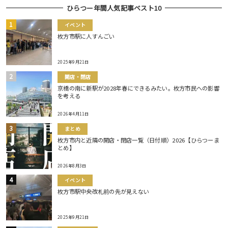
ひらつー年間人気記事ベスト10
イベント
枚方市駅に人すんごい
2025年9月21日
開店・閉店
京橋の南に新駅が2028年春にできるみたい。枚方市民への影響
を考える
2026年4月11日
まとめ
枚方市内と近隣の開店・閉店一覧（日付順）2026【ひらつーま
とめ】
2026年8月3日
イベント
枚方市駅中央改札前の先が見えない
2025年9月21日