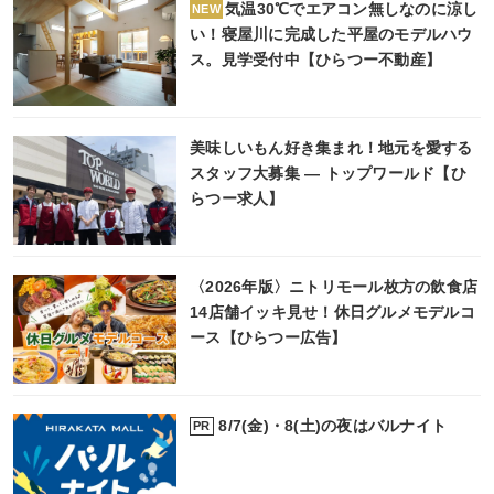
気温30℃でエアコン無しなのに涼し
NEW
い！寝屋川に完成した平屋のモデルハウ
ス。見学受付中【ひらつー不動産】
美味しいもん好き集まれ！地元を愛する
スタッフ大募集 ― トップワールド【ひ
らつー求人】
〈2026年版〉ニトリモール枚方の飲食店
14店舗イッキ見せ！休日グルメモデルコ
ース【ひらつー広告】
8/7(金)・8(土)の夜はバルナイト
PR