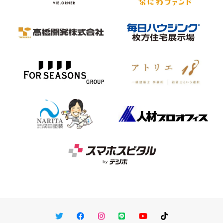
Twitter
Facebook
Instagram
LINE
You Tube
TikTok