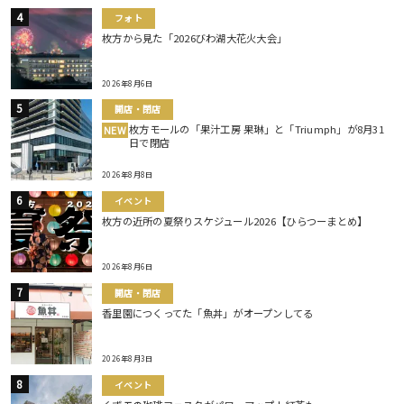
フォト
枚方から見た「2026びわ湖大花火大会」
2026年8月6日
開店・閉店
枚方モールの「果汁工房 果琳」と「Triumph」が8月31
NEW
日で閉店
2026年8月8日
イベント
枚方の近所の夏祭りスケジュール2026【ひらつーまとめ】
2026年8月6日
開店・閉店
香里園につくってた「魚丼」がオープンしてる
2026年8月3日
イベント