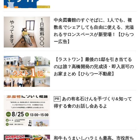
中央図書館のすぐそばに、1人でも、複
数名でシェアしても自由に使える、光溢
れるサロンスペースが新登場！【ひらつ
ー広告】
【ラストワン】最後の1邸を引き当てる
のは誰？高橋開発の完成済・即入居可の
お家まとめ【ひらつー不動産】
あの有名石けんを手づくり&知って
PR
得する食のお話し会あるよ
和牛もうまいしハラミも最高。市役所ち