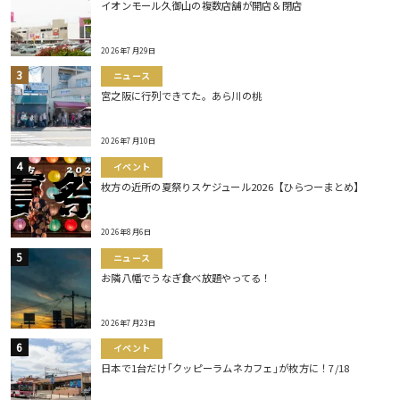
イオンモール久御山の複数店舗が開店＆閉店
2026年7月29日
ニュース
宮之阪に行列できてた。あら川の桃
2026年7月10日
イベント
枚方の近所の夏祭りスケジュール2026【ひらつーまとめ】
2026年8月6日
ニュース
お隣八幡でうなぎ食べ放題やってる！
2026年7月23日
イベント
日本で1台だけ｢クッピーラムネカフェ｣が枚方に！7/18