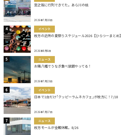
宮之阪に行列できてた。あら川の桃
2026年7月10日
イベント
枚方の近所の夏祭りスケジュール2026【ひらつーまとめ】
2026年8月6日
ニュース
お隣八幡でうなぎ食べ放題やってる！
2026年7月23日
イベント
日本で1台だけ｢クッピーラムネカフェ｣が枚方に！7/18
2026年7月17日
ニュース
枚方モールが全館休館。8/26