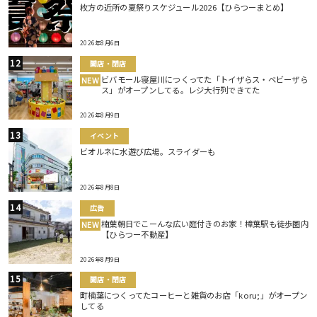
枚方の近所の夏祭りスケジュール2026【ひらつーまとめ】
2026年8月6日
開店・閉店
ビバモール寝屋川につくってた「トイザらス・ベビーザら
NEW
ス」がオープンしてる。レジ大行列できてた
2026年8月9日
イベント
ビオルネに水遊び広場。スライダーも
2026年8月8日
広告
楠葉朝日でこーんな広い庭付きのお家！樟葉駅も徒歩圏内
NEW
【ひらつー不動産】
2026年8月9日
開店・閉店
町楠葉につくってたコーヒーと雑貨のお店「koru;」がオープン
してる