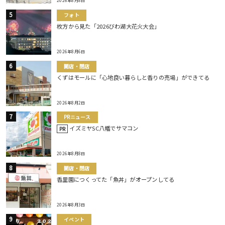
2026年8月8日
フォト
枚方から見た「2026びわ湖大花火大会」
2026年8月6日
開店・閉店
くずはモールに「心地良い暮らしと香りの売場」ができてる
2026年8月2日
PRニュース
イズミヤSC八幡でサマコン
PR
2026年8月8日
開店・閉店
香里園につくってた「魚丼」がオープンしてる
2026年8月3日
イベント