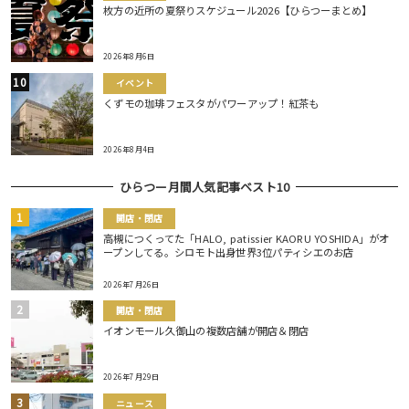
枚方の近所の夏祭りスケジュール2026【ひらつーまとめ】
2026年8月6日
イベント
くずモの珈琲フェスタがパワーアップ！紅茶も
2026年8月4日
ひらつー月間人気記事ベスト10
開店・閉店
高槻につくってた「HALO, patissier KAORU YOSHIDA」がオ
ープンしてる。シロモト出身世界3位パティシエのお店
2026年7月26日
開店・閉店
イオンモール久御山の複数店舗が開店＆閉店
2026年7月29日
ニュース