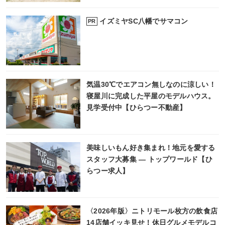
イズミヤSC八幡でサマコン
PR
気温30℃でエアコン無しなのに涼しい！
寝屋川に完成した平屋のモデルハウス。
見学受付中【ひらつー不動産】
美味しいもん好き集まれ！地元を愛する
スタッフ大募集 ― トップワールド【ひ
らつー求人】
〈2026年版〉ニトリモール枚方の飲食店
14店舗イッキ見せ！休日グルメモデルコ