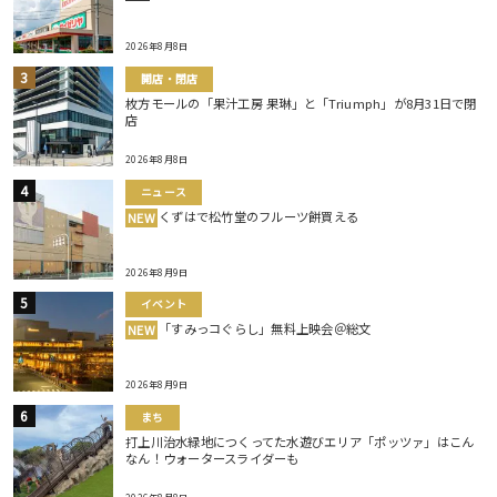
2026年8月8日
開店・閉店
枚方モールの「果汁工房 果琳」と「Triumph」が8月31日で閉
店
2026年8月8日
ニュース
くずはで松竹堂のフルーツ餅買える
NEW
2026年8月9日
イベント
「すみっコぐらし」無料上映会＠総文
NEW
2026年8月9日
まち
打上川治水緑地につくってた水遊びエリア「ポッツァ」はこん
なん！ウォータースライダーも