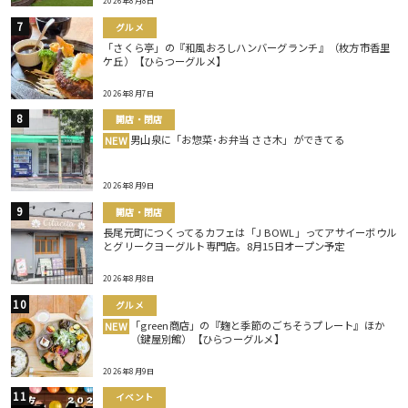
2026年8月8日
グルメ
「さくら亭」の『和風おろしハンバーグランチ』（枚方市香里
ケ丘）【ひらつーグルメ】
2026年8月7日
開店・閉店
男山泉に「お惣菜･お弁当 ささ木」ができてる
NEW
2026年8月9日
開店・閉店
長尾元町につくってるカフェは「J BOWL」ってアサイーボウル
とグリークヨーグルト専門店。8月15日オープン予定
2026年8月8日
グルメ
「green商店」の『麹と季節のごちそうプレート』ほか
NEW
（鍵屋別館）【ひらつーグルメ】
2026年8月9日
イベント