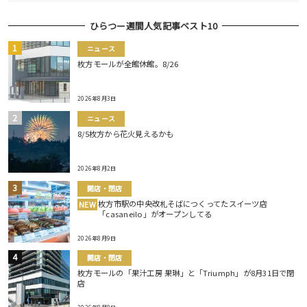
ひらつー週間人気記事ベスト10
ニュース
枚方モールが全館休館。8/26
2026年8月3日
ニュース
8/5枚方から花火見えるかも
2026年8月2日
開店・閉店
枚方市駅の中央改札そばにつくってたスイーツ店
NEW
「casaneilo」がオープンしてる
2026年8月9日
開店・閉店
枚方モールの「果汁工房 果琳」と「Triumph」が8月31日で閉
店