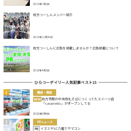
2013年7月2日
枚方つーしんメンバー紹介
2013年11月26日
枚方つーしんに広告を掲載しませんか？広告掲載について
2010年4月2日
ひらつーデイリー人気記事ベスト15
開店・閉店
枚方市駅の中央改札そばにつくってたスイーツ店
NEW
「casaneilo」がオープンしてる
2026年8月9日
PRニュース
イズミヤSC八幡でサマコン
PR