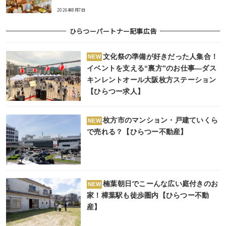
2026年8月7日
ひらつーパートナー記事広告
文化祭の準備が好きだった人集合！
NEW
イベントを支える“裏方”のお仕事―ダス
キンレントオール大阪枚方ステーション
【ひらつー求人】
枚方市のマンション・戸建ていくら
NEW
で売れる？【ひらつー不動産】
楠葉朝日でこーんな広い庭付きのお
NEW
家！樟葉駅も徒歩圏内【ひらつー不動
産】