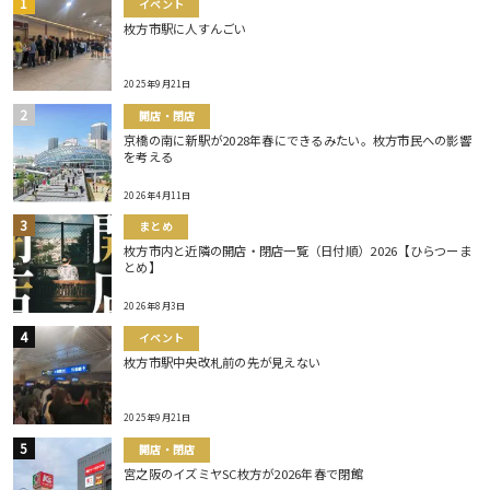
イベント
枚方市駅に人すんごい
2025年9月21日
開店・閉店
京橋の南に新駅が2028年春にできるみたい。枚方市民への影響
を考える
2026年4月11日
まとめ
枚方市内と近隣の開店・閉店一覧（日付順）2026【ひらつーま
とめ】
2026年8月3日
イベント
枚方市駅中央改札前の先が見えない
2025年9月21日
開店・閉店
宮之阪のイズミヤSC枚方が2026年春で閉館