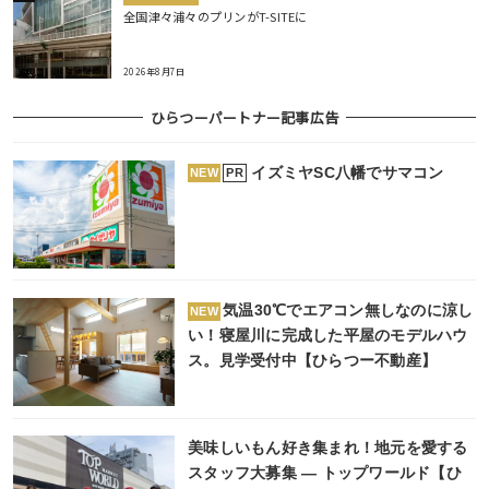
全国津々浦々のプリンがT-SITEに
2026年8月7日
ひらつーパートナー記事広告
イズミヤSC八幡でサマコン
PR
NEW
気温30℃でエアコン無しなのに涼し
NEW
い！寝屋川に完成した平屋のモデルハウ
ス。見学受付中【ひらつー不動産】
美味しいもん好き集まれ！地元を愛する
スタッフ大募集 ― トップワールド【ひ