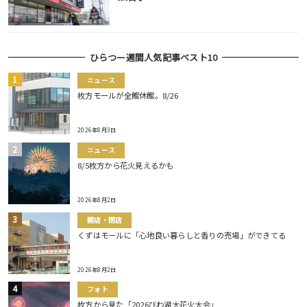
ひらつー週間人気記事ベスト10
ニュース
枚方モールが全館休館。8/26
2026年8月3日
ニュース
8/5枚方から花火見えるかも
2026年8月2日
開店・閉店
くずはモールに「心地良い暮らしと香りの売場」ができてる
2026年8月2日
フォト
枚方から見た「2026びわ湖大花火大会」