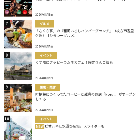
2026年8月6日
グルメ
「さくら亭」の『和風おろしハンバーグランチ』（枚方市香里
ケ丘）【ひらつーグルメ】
2026年8月7日
イベント
くずモにクッピーラムネカフェ！限定りんご飴も
2026年8月7日
開店・閉店
町楠葉につくってたコーヒーと雑貨のお店「koru;」がオープン
してる
2026年8月7日
イベント
ビオルネに水遊び広場。スライダーも
NEW