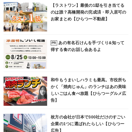
【ラストワン】最後の1邸を引き当てる
のは誰？高橋開発の完成済・即入居可の
お家まとめ【ひらつー不動産】
あの有名石けんを手づくり&知って
PR
得する食のお話し会あるよ
和牛もうまいしハラミも最高。市役所ち
かく「焼肉じゅん」のランチはあの美味
しいごはん食べ放題【ひらつーグルメ広
告】
枚方の会社が日本で300社だけのすごい
企業の1つに選ばれたらしい【ひらつー
広告】