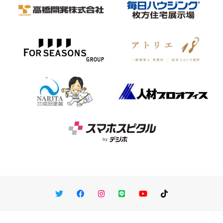
Twitter
Facebook
Instagram
LINE
You Tube
TikTok