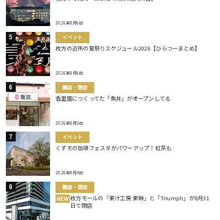
2026年8月6日
イベント
枚方の近所の夏祭りスケジュール2026【ひらつーまとめ】
2026年8月6日
開店・閉店
香里園につくってた「魚丼」がオープンしてる
2026年8月3日
イベント
くずモの珈琲フェスタがパワーアップ！紅茶も
2026年8月4日
開店・閉店
枚方モールの「果汁工房 果琳」と「Triumph」が8月31
NEW
日で閉店