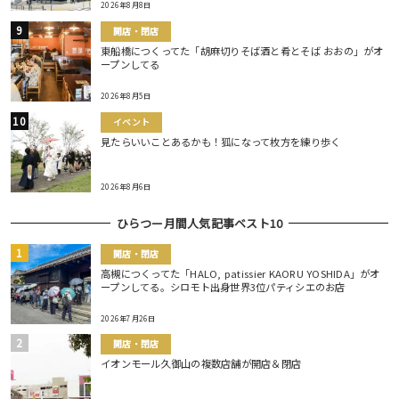
2026年8月8日
開店・閉店
東船橋につくってた「胡麻切りそば酒と肴とそば おおの」がオ
ープンしてる
2026年8月5日
イベント
見たらいいことあるかも！狐になって枚方を練り歩く
2026年8月6日
ひらつー月間人気記事ベスト10
開店・閉店
高槻につくってた「HALO, patissier KAORU YOSHIDA」がオ
ープンしてる。シロモト出身世界3位パティシエのお店
2026年7月26日
開店・閉店
イオンモール久御山の複数店舗が開店＆閉店