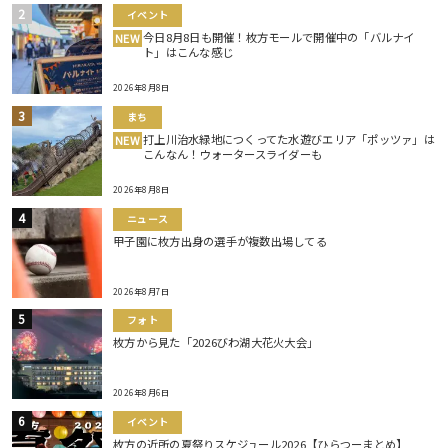
イベント
今日8月8日も開催！枚方モールで開催中の「バルナイ
NEW
ト」はこんな感じ
2026年8月8日
まち
打上川治水緑地につくってた水遊びエリア「ポッツァ」は
NEW
こんなん！ウォータースライダーも
2026年8月8日
ニュース
甲子園に枚方出身の選手が複数出場してる
2026年8月7日
フォト
枚方から見た「2026びわ湖大花火大会」
2026年8月6日
イベント
枚方の近所の夏祭りスケジュール2026【ひらつーまとめ】