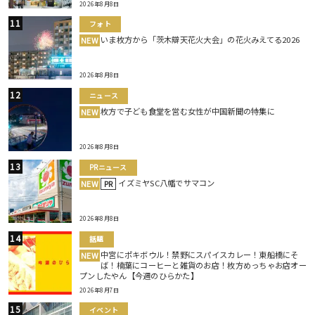
2026年8月8日
フォト
いま枚方から「茨木辯天花火大会」の花火みえてる2026
NEW
2026年8月8日
ニュース
枚方で子ども食堂を営む女性が中国新聞の特集に
NEW
2026年8月8日
PRニュース
イズミヤSC八幡でサマコン
NEW
PR
2026年8月8日
話題
中宮にポキボウル！禁野にスパイスカレー！東船橋にそ
NEW
ば！楠葉にコーヒーと雑貨のお店！枚方めっちゃお店オー
プンしたやん【今週のひらかた】
2026年8月7日
イベント