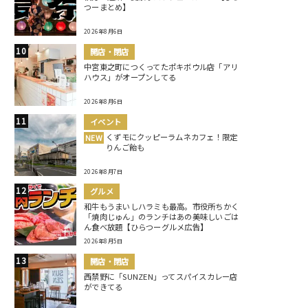
つーまとめ】
2026年8月6日
開店・閉店
中宮東之町につくってたポキボウル店「アリ
ハウス」がオープンしてる
2026年8月6日
イベント
くずモにクッピーラムネカフェ！限定
NEW
りんご飴も
2026年8月7日
グルメ
和牛もうまいしハラミも最高。市役所ちかく
「焼肉じゅん」のランチはあの美味しいごは
ん食べ放題【ひらつーグルメ広告】
2026年8月5日
開店・閉店
西禁野に「SUNZEN」ってスパイスカレー店
ができてる