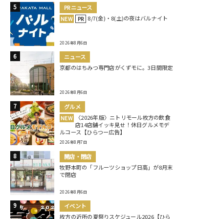
PRニュース
8/7(金)・8(土)の夜はバルナイト
NEW
PR
2026年8月6日
ニュース
京都のはちみつ専門店がくずモに。3日間限定
2026年8月6日
グルメ
〈2026年版〉ニトリモール枚方の飲食
NEW
店14店舗イッキ見せ！休日グルメモデ
ルコース【ひらつー広告】
2026年8月7日
開店・閉店
牧野本町の「フルーツショップ日高」が8月末
で閉店
2026年8月6日
イベント
枚方の近所の夏祭りスケジュール2026【ひら