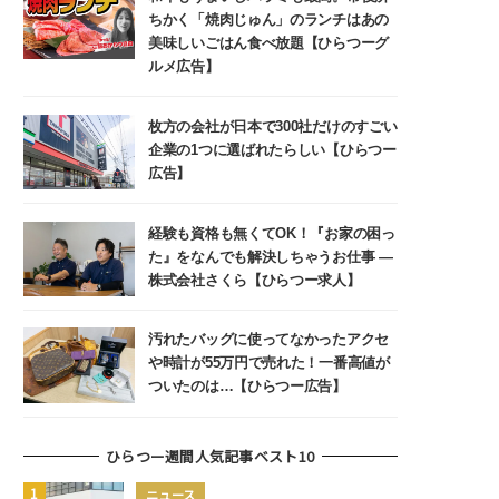
ちかく「焼肉じゅん」のランチはあの
美味しいごはん食べ放題【ひらつーグ
ルメ広告】
枚方の会社が日本で300社だけのすごい
企業の1つに選ばれたらしい【ひらつー
広告】
経験も資格も無くてOK！『お家の困っ
た』をなんでも解決しちゃうお仕事 ―
株式会社さくら【ひらつー求人】
汚れたバッグに使ってなかったアクセ
や時計が55万円で売れた！一番高値が
ついたのは…【ひらつー広告】
ひらつー週間人気記事ベスト10
ニュース