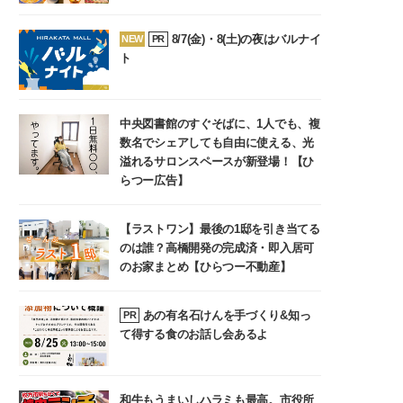
8/7(金)・8(土)の夜はバルナイ
NEW
PR
ト
中央図書館のすぐそばに、1人でも、複
数名でシェアしても自由に使える、光
溢れるサロンスペースが新登場！【ひ
らつー広告】
【ラストワン】最後の1邸を引き当てる
のは誰？高橋開発の完成済・即入居可
のお家まとめ【ひらつー不動産】
あの有名石けんを手づくり&知っ
PR
て得する食のお話し会あるよ
和牛もうまいしハラミも最高。市役所