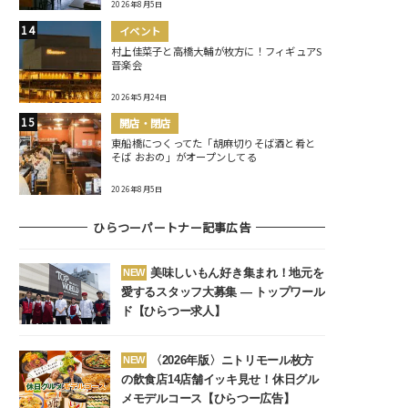
2026年8月5日
イベント
村上佳菜子と高橋大輔が枚方に！フィギュアS
音楽会
2026年5月24日
開店・閉店
東船橋につくってた「胡麻切りそば酒と肴と
そば おおの」がオープンしてる
2026年8月5日
ひらつーパートナー記事広告
美味しいもん好き集まれ！地元を
NEW
愛するスタッフ大募集 ― トップワール
ド【ひらつー求人】
〈2026年版〉ニトリモール枚方
NEW
の飲食店14店舗イッキ見せ！休日グル
メモデルコース【ひらつー広告】