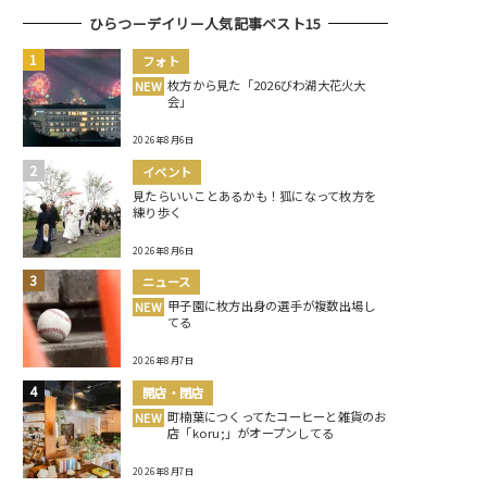
ひらつーデイリー人気記事ベスト15
フォト
枚方から見た「2026びわ湖大花火大
NEW
会」
2026年8月6日
イベント
見たらいいことあるかも！狐になって枚方を
練り歩く
2026年8月6日
ニュース
甲子園に枚方出身の選手が複数出場し
NEW
てる
2026年8月7日
開店・閉店
町楠葉につくってたコーヒーと雑貨のお
NEW
店「koru;」がオープンしてる
2026年8月7日