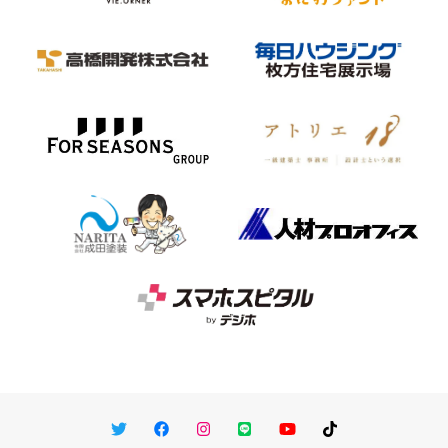
Twitter
Facebook
Instagram
LINE
You Tube
TikTok