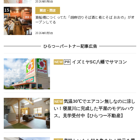
2026年8月6日
開店・閉店
東船橋につくってた「胡麻切りそば酒と肴とそば おおの」がオ
ープンしてる
2026年8月5日
ひらつーパートナー記事広告
イズミヤSC八幡でサマコン
PR
NEW
気温30℃でエアコン無しなのに涼し
NEW
い！寝屋川に完成した平屋のモデルハウ
ス。見学受付中【ひらつー不動産】