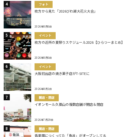
フォト
枚方から見た「2026びわ湖大花火大会」
2026年8月6日
イベント
枚方の近所の夏祭りスケジュール2026【ひらつーまとめ】
2026年8月6日
イベント
大阪初出店の焼き菓子店がT-SITEに
2026年8月1日
開店・閉店
イオンモール久御山の複数店舗が開店＆閉店
2026年7月29日
開店・閉店
香里園につくってた「魚丼」がオープンしてる