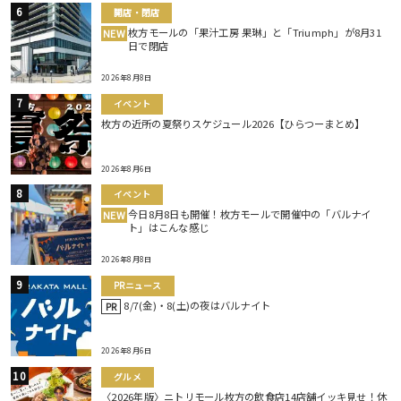
開店・閉店
枚方モールの「果汁工房 果琳」と「Triumph」が8月31
NEW
日で閉店
2026年8月8日
イベント
枚方の近所の夏祭りスケジュール2026【ひらつーまとめ】
2026年8月6日
イベント
今日8月8日も開催！枚方モールで開催中の「バルナイ
NEW
ト」はこんな感じ
2026年8月8日
PRニュース
8/7(金)・8(土)の夜はバルナイト
PR
2026年8月6日
グルメ
〈2026年版〉ニトリモール枚方の飲食店14店舗イッキ見せ！休