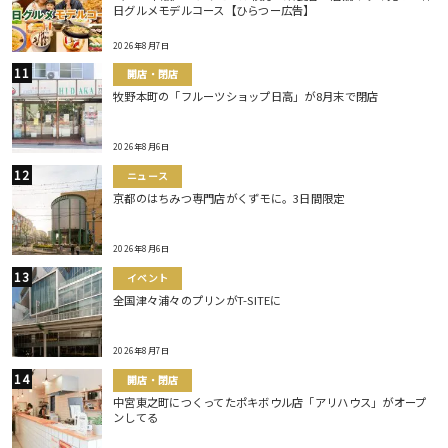
日グルメモデルコース【ひらつー広告】
2026年8月7日
開店・閉店
牧野本町の「フルーツショップ日高」が8月末で閉店
2026年8月6日
ニュース
京都のはちみつ専門店がくずモに。3日間限定
2026年8月6日
イベント
全国津々浦々のプリンがT-SITEに
2026年8月7日
開店・閉店
中宮東之町につくってたポキボウル店「アリハウス」がオープ
ンしてる