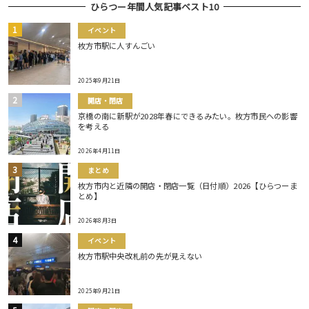
ひらつー年間人気記事ベスト10
イベント
枚方市駅に人すんごい
2025年9月21日
開店・閉店
京橋の南に新駅が2028年春にできるみたい。枚方市民への影響
を考える
2026年4月11日
まとめ
枚方市内と近隣の開店・閉店一覧（日付順）2026【ひらつーま
とめ】
2026年8月3日
イベント
枚方市駅中央改札前の先が見えない
2025年9月21日