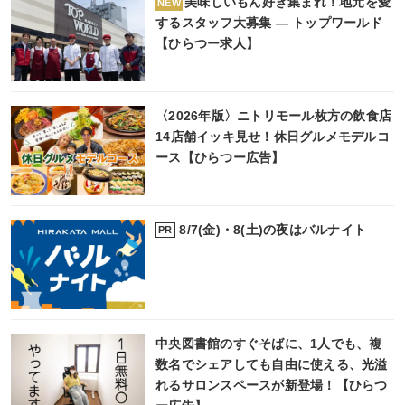
美味しいもん好き集まれ！地元を愛
NEW
するスタッフ大募集 ― トップワールド
【ひらつー求人】
〈2026年版〉ニトリモール枚方の飲食店
14店舗イッキ見せ！休日グルメモデルコ
ース【ひらつー広告】
8/7(金)・8(土)の夜はバルナイト
PR
中央図書館のすぐそばに、1人でも、複
数名でシェアしても自由に使える、光溢
れるサロンスペースが新登場！【ひらつ