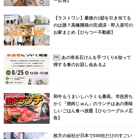
ー広告】
【ラストワン】最後の1邸を引き当てる
のは誰？高橋開発の完成済・即入居可の
お家まとめ【ひらつー不動産】
あの有名石けんを手づくり&知って
PR
得する食のお話し会あるよ
和牛もうまいしハラミも最高。市役所ち
かく「焼肉じゅん」のランチはあの美味
しいごはん食べ放題【ひらつーグルメ広
告】
枚方の会社が日本で300社だけのすごい