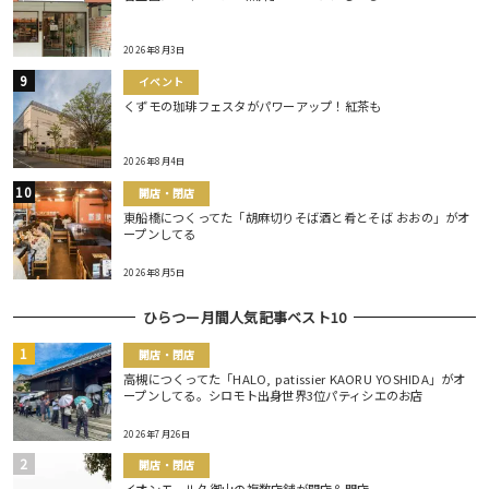
2026年8月3日
イベント
くずモの珈琲フェスタがパワーアップ！紅茶も
2026年8月4日
開店・閉店
東船橋につくってた「胡麻切りそば酒と肴とそば おおの」がオ
ープンしてる
2026年8月5日
ひらつー月間人気記事ベスト10
開店・閉店
高槻につくってた「HALO, patissier KAORU YOSHIDA」がオ
ープンしてる。シロモト出身世界3位パティシエのお店
2026年7月26日
開店・閉店