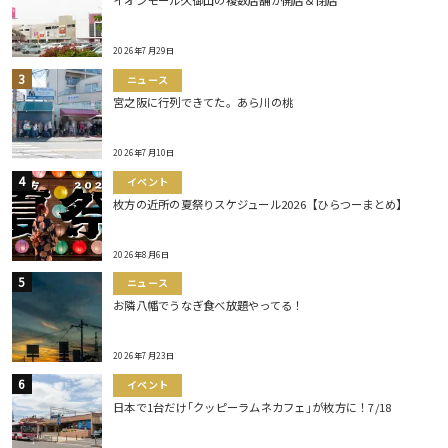
イオンモール久御山の複数店舗が開店＆閉店
2026年7月29日
ニュース
宮之阪に行列できてた。あら川の桃
2026年7月10日
イベント
枚方の近所の夏祭りスケジュール2026【ひらつーまとめ】
2026年8月6日
ニュース
お隣八幡でうなぎ食べ放題やってる！
2026年7月23日
イベント
日本で1台だけ｢クッピーラムネカフェ｣が枚方に！7/18