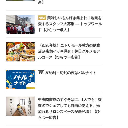
産】
美味しいもん好き集まれ！地元を
NEW
愛するスタッフ大募集 ― トップワール
ド【ひらつー求人】
〈2026年版〉ニトリモール枚方の飲食
店14店舗イッキ見せ！休日グルメモデ
ルコース【ひらつー広告】
8/7(金)・8(土)の夜はバルナイト
PR
中央図書館のすぐそばに、1人でも、複
数名でシェアしても自由に使える、光
溢れるサロンスペースが新登場！【ひ
らつー広告】