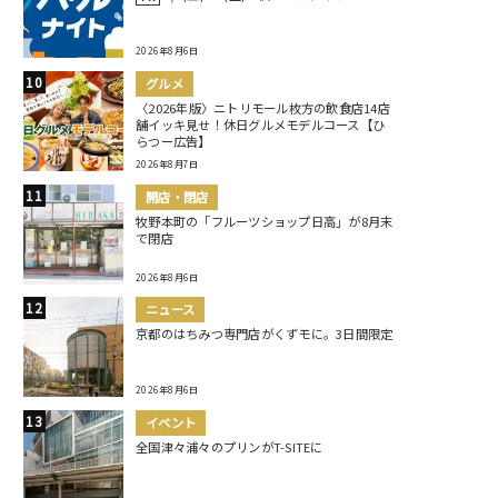
2026年8月6日
グルメ
〈2026年版〉ニトリモール枚方の飲食店14店
舗イッキ見せ！休日グルメモデルコース【ひ
らつー広告】
2026年8月7日
開店・閉店
牧野本町の「フルーツショップ日高」が8月末
で閉店
2026年8月6日
ニュース
京都のはちみつ専門店がくずモに。3日間限定
2026年8月6日
イベント
全国津々浦々のプリンがT-SITEに