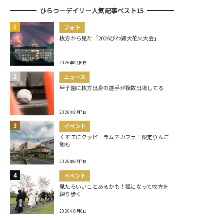
ひらつーデイリー人気記事ベスト15
フォト
枚方から見た「2026びわ湖大花火大会」
2026年8月6日
ニュース
甲子園に枚方出身の選手が複数出場してる
2026年8月7日
イベント
くずモにクッピーラムネカフェ！限定りんご
飴も
2026年8月7日
イベント
見たらいいことあるかも！狐になって枚方を
練り歩く
2026年8月6日