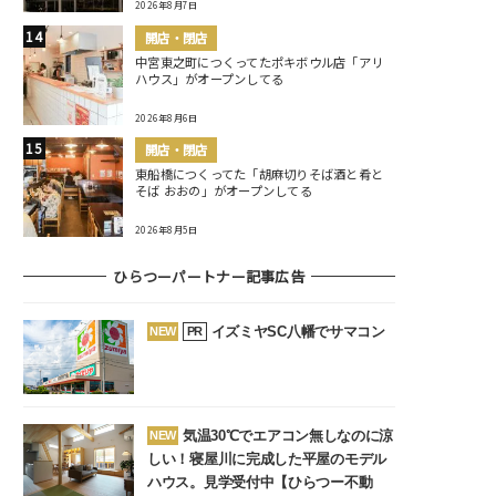
2026年8月7日
開店・閉店
中宮東之町につくってたポキボウル店「アリ
ハウス」がオープンしてる
2026年8月6日
開店・閉店
東船橋につくってた「胡麻切りそば酒と肴と
そば おおの」がオープンしてる
2026年8月5日
ひらつーパートナー記事広告
イズミヤSC八幡でサマコン
NEW
PR
気温30℃でエアコン無しなのに涼
NEW
しい！寝屋川に完成した平屋のモデル
ハウス。見学受付中【ひらつー不動