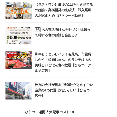
【ラストワン】最後の1邸を引き当てる
のは誰？高橋開発の完成済・即入居可
のお家まとめ【ひらつー不動産】
あの有名石けんを手づくり&知っ
PR
て得する食のお話し会あるよ
和牛もうまいしハラミも最高。市役所
ちかく「焼肉じゅん」のランチはあの
美味しいごはん食べ放題【ひらつーグ
ルメ広告】
枚方の会社が日本で300社だけのすごい
企業の1つに選ばれたらしい【ひらつー
広告】
ひらつー週間人気記事ベスト10