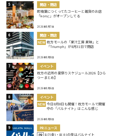
開店・閉店
町楠葉につくってたコーヒーと雑貨のお店
「koru;」がオープンしてる
2026年8月7日
開店・閉店
枚方モールの「果汁工房 果琳」と
NEW
「Triumph」が8月31日で閉店
2026年8月8日
イベント
枚方の近所の夏祭りスケジュール2026【ひら
つーまとめ】
2026年8月6日
イベント
今日8月8日も開催！枚方モールで開催
NEW
中の「バルナイト」はこんな感じ
2026年8月8日
PRニュース
8/7(金)・8(土)の夜はバルナイト
PR