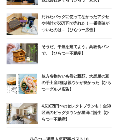
株式会社さくら【ひらつー求人】
汚れたバッグに使ってなかったアクセ
や時計が55万円で売れた！一番高値が
ついたのは…【ひらつー広告】
そうだ、平屋を建てよう。高級食パン
で。【ひらつー不動産】
枚方名物おいも巻と新顔。大黒屋の夏
の手土産2種は親ウケが良かった【ひら
つーグルメ広告】
4,616万円〜のセレクトプランも！全60
区画のビッグタウンが星田に誕生【ひ
らつー不動産】
ひらつー週間人気記事ベスト10