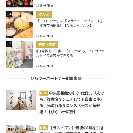
2026年8月6日
グルメ
「IRU CURRY」の『マサラドーサプレート』
（枚方市南楠葉）【ひらつーグルメ】
2026年8月4日
開店・閉店
旧1号線ぞい三栗に「キャラめる」ってカプセ
ルトイのお店ができてる
2026年8月3日
ひらつーパートナー記事広告
中央図書館のすぐそばに、1人で
NEW
も、複数名でシェアしても自由に使え
る、光溢れるサロンスペースが新登
場！【ひらつー広告】
【ラストワン】最後の1邸を引き
NEW