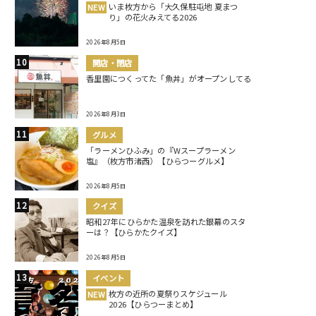
いま枚方から「大久保駐屯地 夏まつ
NEW
り」の花火みえてる2026
2026年8月5日
開店・閉店
香里園につくってた「魚丼」がオープンしてる
2026年8月3日
グルメ
「ラーメンひふみ」の『Wスープラーメン
塩』（枚方市渚西）【ひらつーグルメ】
2026年8月5日
クイズ
昭和27年にひらかた温泉を訪れた銀幕のスタ
ーは？【ひらかたクイズ】
2026年8月5日
イベント
枚方の近所の夏祭りスケジュール
NEW
2026【ひらつーまとめ】