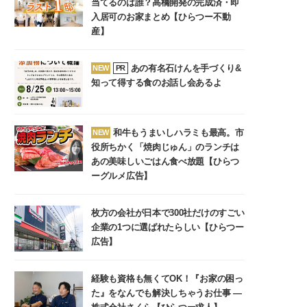
当てるのは誰？高橋開発の完成済・即
入居可のお家まとめ【ひらつー不動
産】
あの有名石けんを手づくり&
NEW
PR
知って得する食のお話し会あるよ
和牛もうまいしハラミも最高。市
NEW
役所ちかく「焼肉じゅん」のランチは
あの美味しいごはん食べ放題【ひらつ
ーグルメ広告】
枚方の会社が日本で300社だけのすごい
企業の1つに選ばれたらしい【ひらつー
広告】
経験も資格も無くてOK！『お家の困っ
た』をなんでも解決しちゃうお仕事 ―