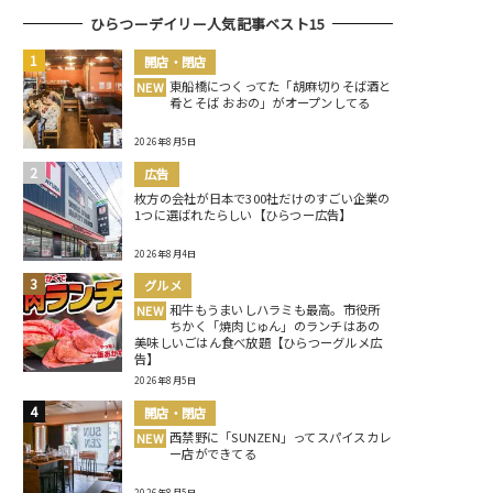
ひらつーデイリー人気記事ベスト15
開店・閉店
東船橋につくってた「胡麻切りそば酒と
NEW
肴とそば おおの」がオープンしてる
2026年8月5日
広告
枚方の会社が日本で300社だけのすごい企業の
1つに選ばれたらしい【ひらつー広告】
2026年8月4日
グルメ
和牛もうまいしハラミも最高。市役所
NEW
ちかく「焼肉じゅん」のランチはあの
美味しいごはん食べ放題【ひらつーグルメ広
告】
2026年8月5日
開店・閉店
西禁野に「SUNZEN」ってスパイスカレ
NEW
ー店ができてる
2026年8月5日