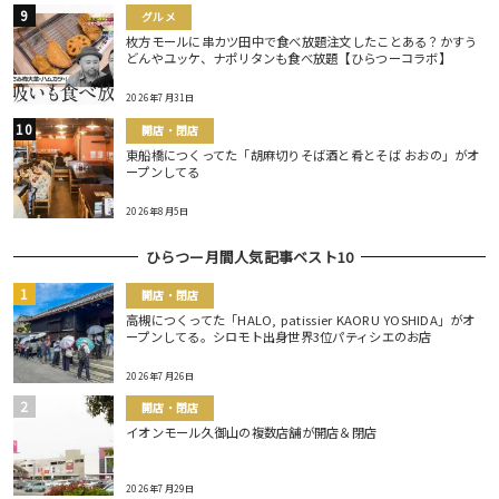
グルメ
枚方モールに串カツ田中で食べ放題注文したことある？かすう
どんやユッケ、ナポリタンも食べ放題【ひらつーコラボ】
2026年7月31日
開店・閉店
東船橋につくってた「胡麻切りそば酒と肴とそば おおの」がオ
ープンしてる
2026年8月5日
ひらつー月間人気記事ベスト10
開店・閉店
高槻につくってた「HALO, patissier KAORU YOSHIDA」がオ
ープンしてる。シロモト出身世界3位パティシエのお店
2026年7月26日
開店・閉店
イオンモール久御山の複数店舗が開店＆閉店
2026年7月29日