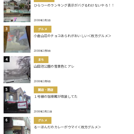
ひらつーのランキング表示がバグるわけないやろ！！
2008年2月1日
グルメ
小倉山荘のチョコあられがおいしい＜枚方グルメ＞
2008年2月9日
まち
山田池公園の雪景色とアレ
2008年2月9日
開店・閉店
１号線の珈琲館が改装してた
2008年2月11日
グルメ
るーほんだのカレーがウマイ＜枚方グルメ＞