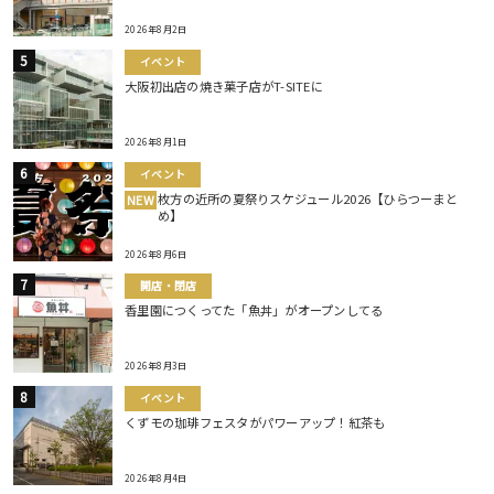
2026年8月2日
イベント
大阪初出店の焼き菓子店がT-SITEに
2026年8月1日
イベント
枚方の近所の夏祭りスケジュール2026【ひらつーまと
NEW
め】
2026年8月6日
開店・閉店
香里園につくってた「魚丼」がオープンしてる
2026年8月3日
イベント
くずモの珈琲フェスタがパワーアップ！紅茶も
2026年8月4日