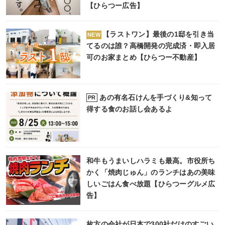
【ひらつー広告】
【ラストワン】最後の1邸を引き当
NEW
てるのは誰？高橋開発の完成済・即入居
可のお家まとめ【ひらつー不動産】
あの有名石けんを手づくり&知って
PR
得する食のお話し会あるよ
和牛もうまいしハラミも最高。市役所ち
かく「焼肉じゅん」のランチはあの美味
しいごはん食べ放題【ひらつーグルメ広
告】
枚方の会社が日本で300社だけのすごい