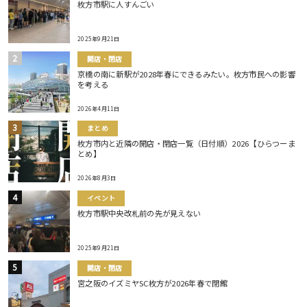
枚方市駅に人すんごい
2025年9月21日
開店・閉店
京橋の南に新駅が2028年春にできるみたい。枚方市民への影響
を考える
2026年4月11日
まとめ
枚方市内と近隣の開店・閉店一覧（日付順）2026【ひらつーま
とめ】
2026年8月3日
イベント
枚方市駅中央改札前の先が見えない
2025年9月21日
開店・閉店
宮之阪のイズミヤSC枚方が2026年春で閉館