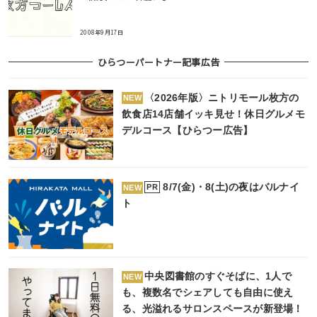
2008年9月17日
ひらつーパートナー記事広告
〈2026年版〉ニトリモール枚方の
NEW
飲食店14店舗イッキ見せ！休日グルメモ
デルコース【ひらつー広告】
8/7(金)・8(土)の夜はバルナイ
PR
NEW
ト
中央図書館のすぐそばに、1人で
NEW
も、複数名でシェアしても自由に使え
る、光溢れるサロンスペースが新登場！