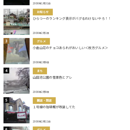
2008年1月31日
お知らせ
ひらつーのランキング表示がバグるわけないやろ！！
2008年2月1日
グルメ
小倉山荘のチョコあられがおいしい＜枚方グルメ＞
2008年2月9日
まち
山田池公園の雪景色とアレ
2008年2月9日
開店・閉店
１号線の珈琲館が改装してた
2008年2月11日
グルメ