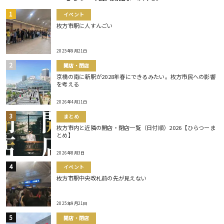
イベント
枚方市駅に人すんごい
2025年9月21日
開店・閉店
京橋の南に新駅が2028年春にできるみたい。枚方市民への影響
を考える
2026年4月11日
まとめ
枚方市内と近隣の開店・閉店一覧（日付順）2026【ひらつーま
とめ】
2026年8月3日
イベント
枚方市駅中央改札前の先が見えない
2025年9月21日
開店・閉店