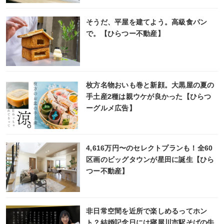
そうだ、平屋を建てよう。高級食パン
で。【ひらつー不動産】
枚方名物おいも巻と新顔。大黒屋の夏の
手土産2種は親ウケが良かった【ひらつ
ーグルメ広告】
4,616万円〜のセレクトプランも！全60
区画のビッグタウンが星田に誕生【ひら
つー不動産】
非日常空間を近所で楽しめるってホン
ト？結婚記念日には寝屋川市駅そばの牛