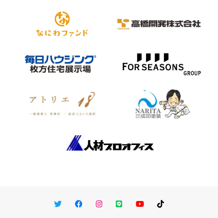
Twitter
Facebook
Instagram
LINE
You Tube
TikTok