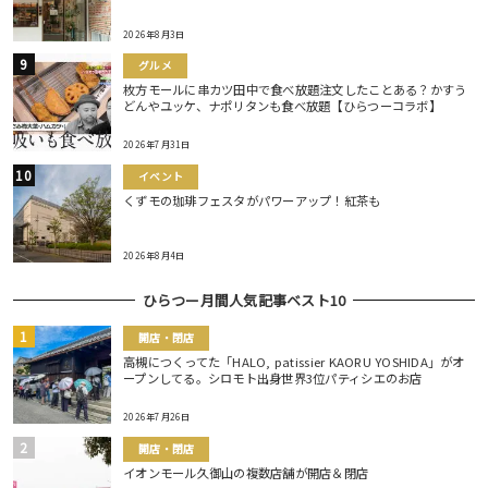
2026年8月3日
グルメ
枚方モールに串カツ田中で食べ放題注文したことある？かすう
どんやユッケ、ナポリタンも食べ放題【ひらつーコラボ】
2026年7月31日
イベント
くずモの珈琲フェスタがパワーアップ！紅茶も
2026年8月4日
ひらつー月間人気記事ベスト10
開店・閉店
高槻につくってた「HALO, patissier KAORU YOSHIDA」がオ
ープンしてる。シロモト出身世界3位パティシエのお店
2026年7月26日
開店・閉店
イオンモール久御山の複数店舗が開店＆閉店