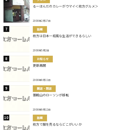
るーほんだのカレーがウマイ＜枚方グルメ＞
2008年2月17日
話題
枚方は日本一和風な生活ができるらしい
2008年5月2日
お知らせ
更新再開
2008年9月11日
開店・閉店
御殿山のローソンが移転
2008年9月12日
話題
枚方で服を売るならどこがいいか