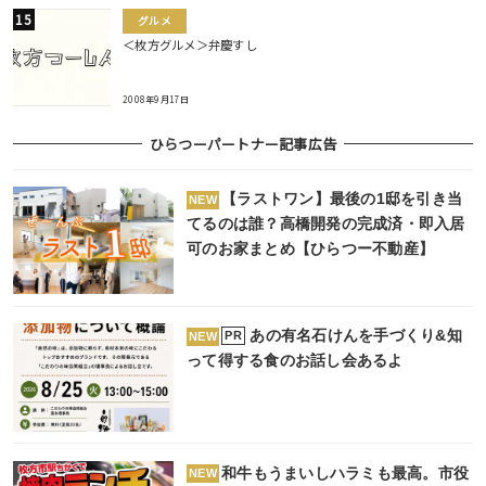
グルメ
＜枚方グルメ＞弁慶すし
2008年9月17日
ひらつーパートナー記事広告
【ラストワン】最後の1邸を引き当
NEW
てるのは誰？高橋開発の完成済・即入居
可のお家まとめ【ひらつー不動産】
あの有名石けんを手づくり&知
PR
NEW
って得する食のお話し会あるよ
和牛もうまいしハラミも最高。市役
NEW