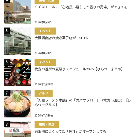
くずはモールに「心地良い暮らしと香りの売場」ができてる
2026年8月2日
イベント
大阪初出店の焼き菓子店がT-SITEに
2026年8月1日
イベント
枚方の近所の夏祭りスケジュール2026【ひらつーまとめ】
2026年7月30日
グルメ
「河童ラーメン本舗」の『カパサブロー』（枚方市田口）【ひ
らつーグルメ】
2026年7月30日
開店・閉店
香里園につくってた「魚丼」がオープンしてる