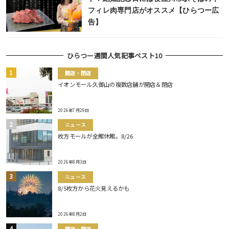
フィレ肉専門店がオススメ【ひらつー広
告】
ひらつー週間人気記事ベスト10
開店・閉店
イオンモール久御山の複数店舗が開店＆閉店
2026年7月29日
ニュース
枚方モールが全館休館。8/26
2026年8月3日
ニュース
8/5枚方から花火見えるかも
2026年8月2日
開店・閉店