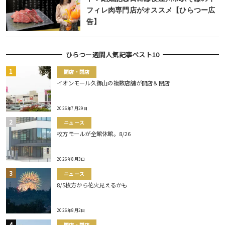
フィレ肉専門店がオススメ【ひらつー広
告】
ひらつー週間人気記事ベスト10
開店・閉店
イオンモール久御山の複数店舗が開店＆閉店
2026年7月29日
ニュース
枚方モールが全館休館。8/26
2026年8月3日
ニュース
8/5枚方から花火見えるかも
2026年8月2日
開店・閉店