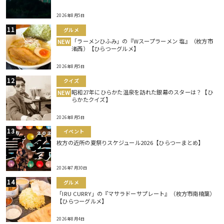
2026年8月5日
グルメ
「ラーメンひふみ」の『Wスープラーメン 塩』（枚方市
NEW
渚西）【ひらつーグルメ】
2026年8月5日
クイズ
昭和27年にひらかた温泉を訪れた銀幕のスターは？【ひ
NEW
らかたクイズ】
2026年8月5日
イベント
枚方の近所の夏祭りスケジュール2026【ひらつーまとめ】
2026年7月30日
グルメ
「IRU CURRY」の『マサラドーサプレート』（枚方市南楠葉）
【ひらつーグルメ】
2026年8月4日