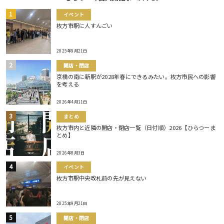
イベント
枚方市駅に人すんごい
2025年9月21日
開店・閉店
京橋の南に新駅が2028年春にできるみたい。枚方市民への影響
を考える
2026年4月11日
まとめ
枚方市内と近隣の開店・閉店一覧（日付順）2026【ひらつーま
とめ】
2026年8月3日
イベント
枚方市駅中央改札前の先が見えない
2025年9月21日
開店・閉店