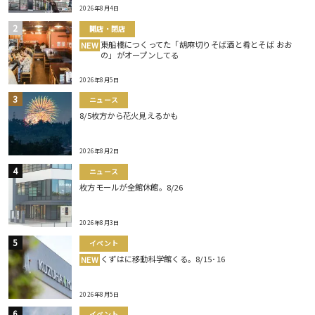
2026年8月4日
開店・閉店
東船橋につくってた「胡麻切りそば酒と肴とそば おお
NEW
の」がオープンしてる
2026年8月5日
ニュース
8/5枚方から花火見えるかも
2026年8月2日
ニュース
枚方モールが全館休館。8/26
2026年8月3日
イベント
くずはに移動科学館くる。8/15･16
NEW
2026年8月5日
イベント