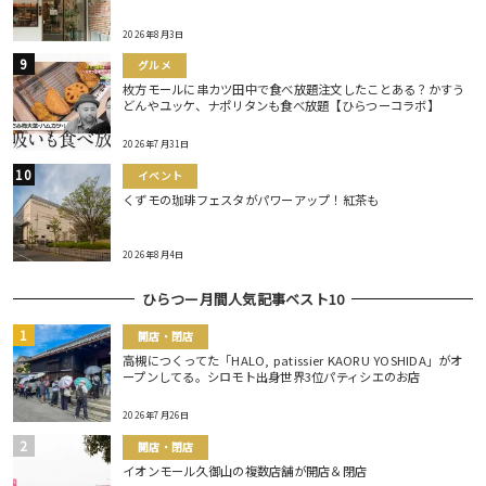
2026年8月3日
グルメ
枚方モールに串カツ田中で食べ放題注文したことある？かすう
どんやユッケ、ナポリタンも食べ放題【ひらつーコラボ】
2026年7月31日
イベント
くずモの珈琲フェスタがパワーアップ！紅茶も
2026年8月4日
ひらつー月間人気記事ベスト10
開店・閉店
高槻につくってた「HALO, patissier KAORU YOSHIDA」がオ
ープンしてる。シロモト出身世界3位パティシエのお店
2026年7月26日
開店・閉店
イオンモール久御山の複数店舗が開店＆閉店