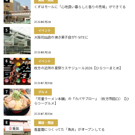
くずはモールに「心地良い暮らしと香りの売場」ができてる
2026年8月2日
イベント
大阪初出店の焼き菓子店がT-SITEに
2026年8月1日
イベント
枚方の近所の夏祭りスケジュール2026【ひらつーまとめ】
2026年7月30日
グルメ
「河童ラーメン本舗」の『カパサブロー』（枚方市田口）【ひ
らつーグルメ】
2026年7月30日
開店・閉店
香里園につくってた「魚丼」がオープンしてる