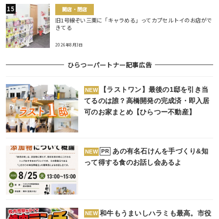
開店・閉店
旧1号線ぞい三栗に「キャラめる」ってカプセルトイのお店がで
きてる
2026年8月3日
ひらつーパートナー記事広告
【ラストワン】最後の1邸を引き当
NEW
てるのは誰？高橋開発の完成済・即入居
可のお家まとめ【ひらつー不動産】
あの有名石けんを手づくり&知
PR
NEW
って得する食のお話し会あるよ
和牛もうまいしハラミも最高。市役
NEW