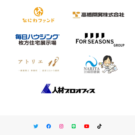
Twitter
Facebook
Instagram
LINE
You Tube
TikTok