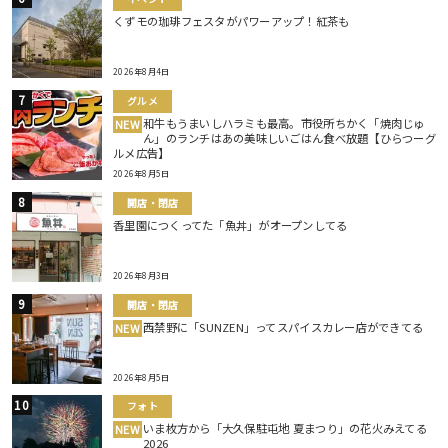
くずモの珈琲フェスタがパワーアップ！紅茶も
2026年8月4日
グルメ
和牛もうまいしハラミも最高。市役所ちかく「焼肉じゅ
NEW
ん」のランチはあの美味しいごはん食べ放題【ひらつーグ
ルメ広告】
2026年8月5日
開店・閉店
香里園につくってた「魚丼」がオープンしてる
2026年8月3日
開店・閉店
西禁野に「SUNZEN」ってスパイスカレー店ができてる
NEW
2026年8月5日
フォト
いま枚方から「大久保駐屯地 夏まつり」の花火みえてる
NEW
2026