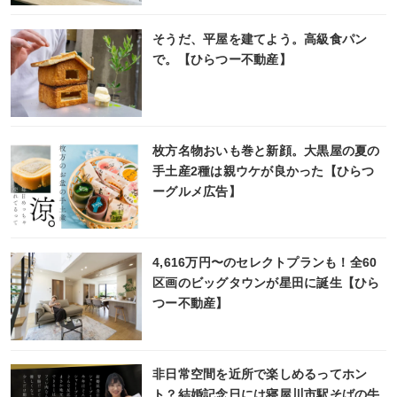
そうだ、平屋を建てよう。高級食パン
で。【ひらつー不動産】
枚方名物おいも巻と新顔。大黒屋の夏の
手土産2種は親ウケが良かった【ひらつ
ーグルメ広告】
4,616万円〜のセレクトプランも！全60
区画のビッグタウンが星田に誕生【ひら
つー不動産】
非日常空間を近所で楽しめるってホン
ト？結婚記念日には寝屋川市駅そばの牛