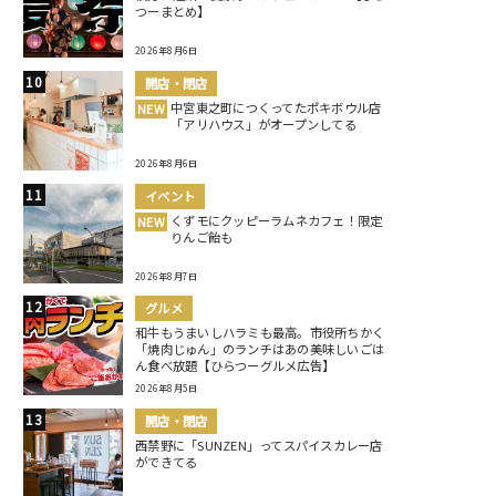
つーまとめ】
2026年8月6日
開店・閉店
中宮東之町につくってたポキボウル店
NEW
「アリハウス」がオープンしてる
2026年8月6日
イベント
くずモにクッピーラムネカフェ！限定
NEW
りんご飴も
2026年8月7日
グルメ
和牛もうまいしハラミも最高。市役所ちかく
「焼肉じゅん」のランチはあの美味しいごは
ん食べ放題【ひらつーグルメ広告】
2026年8月5日
開店・閉店
西禁野に「SUNZEN」ってスパイスカレー店
ができてる