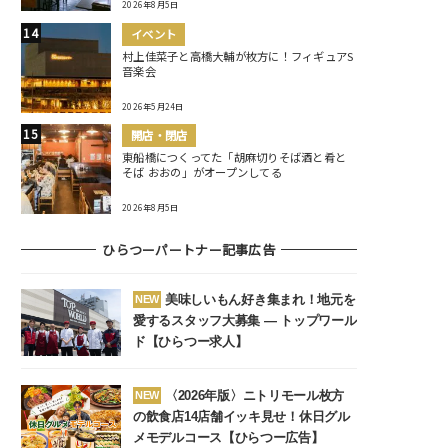
2026年8月5日
イベント
村上佳菜子と高橋大輔が枚方に！フィギュアS
音楽会
2026年5月24日
開店・閉店
東船橋につくってた「胡麻切りそば酒と肴と
そば おおの」がオープンしてる
2026年8月5日
ひらつーパートナー記事広告
美味しいもん好き集まれ！地元を
NEW
愛するスタッフ大募集 ― トップワール
ド【ひらつー求人】
〈2026年版〉ニトリモール枚方
NEW
の飲食店14店舗イッキ見せ！休日グル
メモデルコース【ひらつー広告】