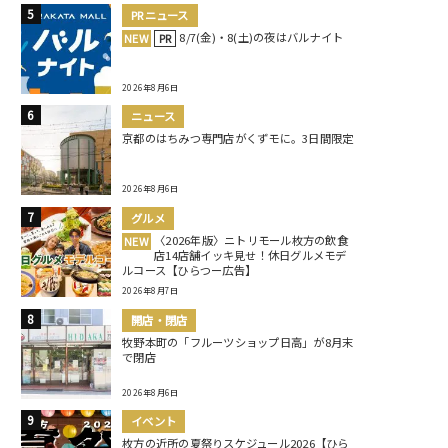
PRニュース
8/7(金)・8(土)の夜はバルナイト
NEW
PR
2026年8月6日
ニュース
京都のはちみつ専門店がくずモに。3日間限定
2026年8月6日
グルメ
〈2026年版〉ニトリモール枚方の飲食
NEW
店14店舗イッキ見せ！休日グルメモデ
ルコース【ひらつー広告】
2026年8月7日
開店・閉店
牧野本町の「フルーツショップ日高」が8月末
で閉店
2026年8月6日
イベント
枚方の近所の夏祭りスケジュール2026【ひら