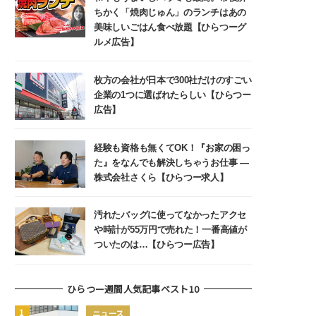
ちかく「焼肉じゅん」のランチはあの
美味しいごはん食べ放題【ひらつーグ
ルメ広告】
枚方の会社が日本で300社だけのすごい
企業の1つに選ばれたらしい【ひらつー
広告】
経験も資格も無くてOK！『お家の困っ
た』をなんでも解決しちゃうお仕事 ―
株式会社さくら【ひらつー求人】
汚れたバッグに使ってなかったアクセ
や時計が55万円で売れた！一番高値が
ついたのは…【ひらつー広告】
ひらつー週間人気記事ベスト10
ニュース