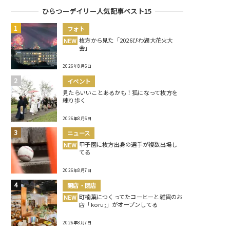
ひらつーデイリー人気記事ベスト15
フォト
枚方から見た「2026びわ湖大花火大
NEW
会」
2026年8月6日
イベント
見たらいいことあるかも！狐になって枚方を
練り歩く
2026年8月6日
ニュース
甲子園に枚方出身の選手が複数出場し
NEW
てる
2026年8月7日
開店・閉店
町楠葉につくってたコーヒーと雑貨のお
NEW
店「koru;」がオープンしてる
2026年8月7日