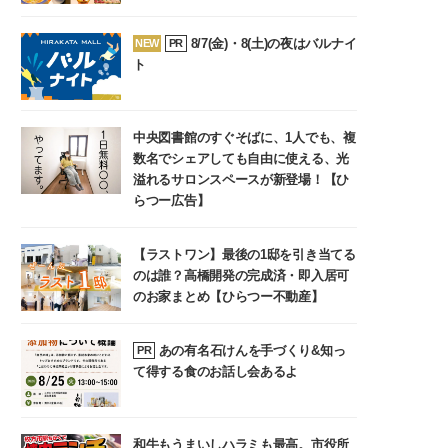
8/7(金)・8(土)の夜はバルナイ
NEW
PR
ト
中央図書館のすぐそばに、1人でも、複
数名でシェアしても自由に使える、光
溢れるサロンスペースが新登場！【ひ
らつー広告】
【ラストワン】最後の1邸を引き当てる
のは誰？高橋開発の完成済・即入居可
のお家まとめ【ひらつー不動産】
あの有名石けんを手づくり&知っ
PR
て得する食のお話し会あるよ
和牛もうまいしハラミも最高。市役所