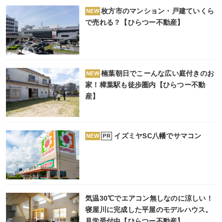
枚方市のマンション・戸建ていくら
NEW
で売れる？【ひらつー不動産】
楠葉朝日でこーんな広い庭付きのお
NEW
家！樟葉駅も徒歩圏内【ひらつー不動
産】
イズミヤSC八幡でサマコン
PR
NEW
気温30℃でエアコン無しなのに涼しい！
寝屋川に完成した平屋のモデルハウス。
見学受付中【ひらつー不動産】