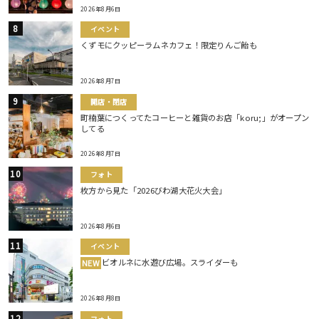
2026年8月6日
イベント
くずモにクッピーラムネカフェ！限定りんご飴も
2026年8月7日
開店・閉店
町楠葉につくってたコーヒーと雑貨のお店「koru;」がオープン
してる
2026年8月7日
フォト
枚方から見た「2026びわ湖大花火大会」
2026年8月6日
イベント
ビオルネに水遊び広場。スライダーも
NEW
2026年8月8日
フォト