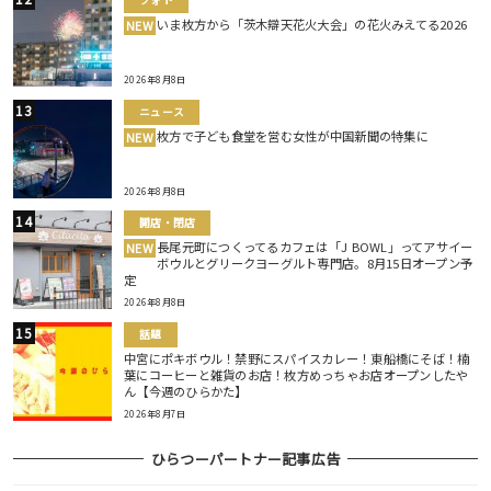
いま枚方から「茨木辯天花火大会」の花火みえてる2026
NEW
2026年8月8日
ニュース
枚方で子ども食堂を営む女性が中国新聞の特集に
NEW
2026年8月8日
開店・閉店
長尾元町につくってるカフェは「J BOWL」ってアサイー
NEW
ボウルとグリークヨーグルト専門店。8月15日オープン予
定
2026年8月8日
話題
中宮にポキボウル！禁野にスパイスカレー！東船橋にそば！楠
葉にコーヒーと雑貨のお店！枚方めっちゃお店オープンしたや
ん【今週のひらかた】
2026年8月7日
ひらつーパートナー記事広告