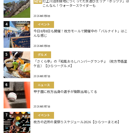
打上川治水緑地につくってた水遊びエリア「ポッツァ」は
NEW
こんなん！ウォータースライダーも
2026年8月8日
イベント
今日8月8日も開催！枚方モールで開催中の「バルナイト」はこ
んな感じ
2026年8月8日
グルメ
「さくら亭」の『和風おろしハンバーグランチ』（枚方市香里
ケ丘）【ひらつーグルメ】
2026年8月7日
ニュース
甲子園に枚方出身の選手が複数出場してる
2026年8月7日
イベント
枚方の近所の夏祭りスケジュール2026【ひらつーまとめ】