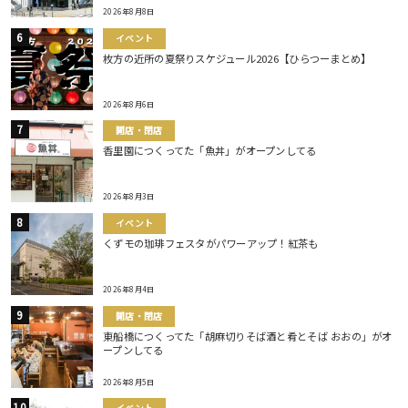
2026年8月8日
イベント
枚方の近所の夏祭りスケジュール2026【ひらつーまとめ】
2026年8月6日
開店・閉店
香里園につくってた「魚丼」がオープンしてる
2026年8月3日
イベント
くずモの珈琲フェスタがパワーアップ！紅茶も
2026年8月4日
開店・閉店
東船橋につくってた「胡麻切りそば酒と肴とそば おおの」がオ
ープンしてる
2026年8月5日