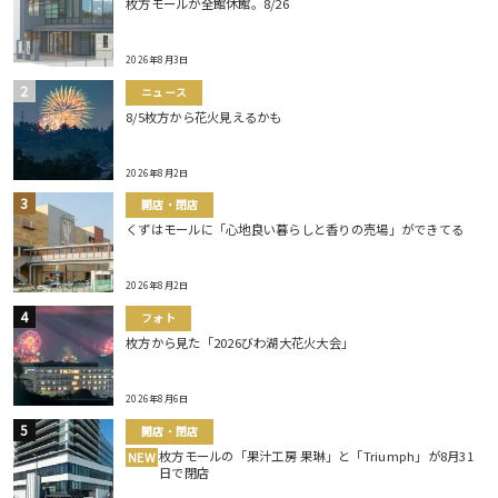
枚方モールが全館休館。8/26
2026年8月3日
ニュース
8/5枚方から花火見えるかも
2026年8月2日
開店・閉店
くずはモールに「心地良い暮らしと香りの売場」ができてる
2026年8月2日
フォト
枚方から見た「2026びわ湖大花火大会」
2026年8月6日
開店・閉店
枚方モールの「果汁工房 果琳」と「Triumph」が8月31
NEW
日で閉店