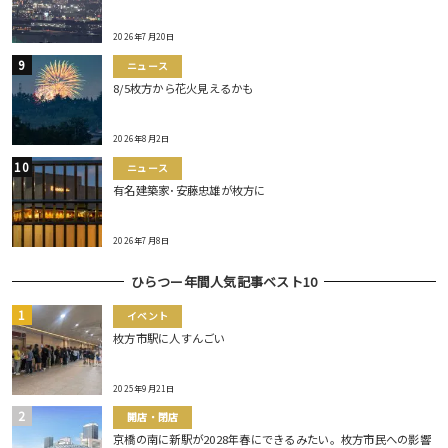
2026年7月20日
ニュース
8/5枚方から花火見えるかも
2026年8月2日
ニュース
有名建築家･安藤忠雄が枚方に
2026年7月8日
ひらつー年間人気記事ベスト10
イベント
枚方市駅に人すんごい
2025年9月21日
開店・閉店
京橋の南に新駅が2028年春にできるみたい。枚方市民への影響