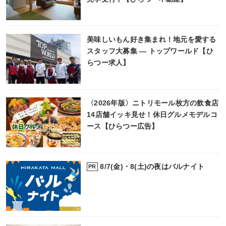
美味しいもん好き集まれ！地元を愛する
スタッフ大募集 ― トップワールド【ひ
らつー求人】
〈2026年版〉ニトリモール枚方の飲食店
14店舗イッキ見せ！休日グルメモデルコ
ース【ひらつー広告】
8/7(金)・8(土)の夜はバルナイト
PR