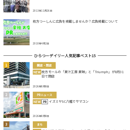
2013年11月26日
枚方つーしんに広告を掲載しませんか？広告掲載について
2010年4月2日
ひらつーデイリー人気記事ベスト15
開店・閉店
枚方モールの「果汁工房 果琳」と「Triumph」が8月31
NEW
日で閉店
2026年8月8日
PRニュース
イズミヤSC八幡でサマコン
NEW
PR
2026年8月8日
まち