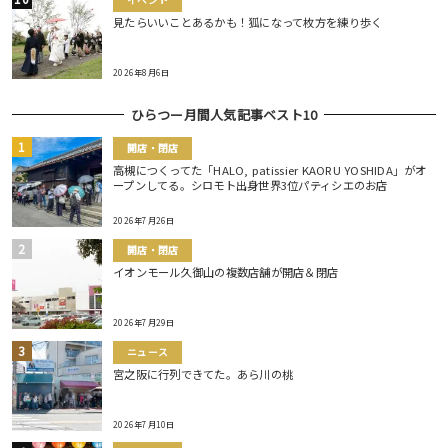
イベント
見たらいいことあるかも！狐になって枚方を練り歩く
2026年8月6日
ひらつー月間人気記事ベスト10
開店・閉店
高槻につくってた「HALO, patissier KAORU YOSHIDA」がオ
ープンしてる。シロモト出身世界3位パティシエのお店
2026年7月26日
開店・閉店
イオンモール久御山の複数店舗が開店＆閉店
2026年7月29日
ニュース
宮之阪に行列できてた。あら川の桃
2026年7月10日