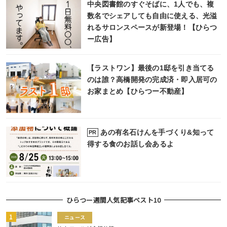
中央図書館のすぐそばに、1人でも、複
数名でシェアしても自由に使える、光溢
れるサロンスペースが新登場！【ひらつ
ー広告】
【ラストワン】最後の1邸を引き当てる
のは誰？高橋開発の完成済・即入居可の
お家まとめ【ひらつー不動産】
あの有名石けんを手づくり&知って
PR
得する食のお話し会あるよ
ひらつー週間人気記事ベスト10
ニュース