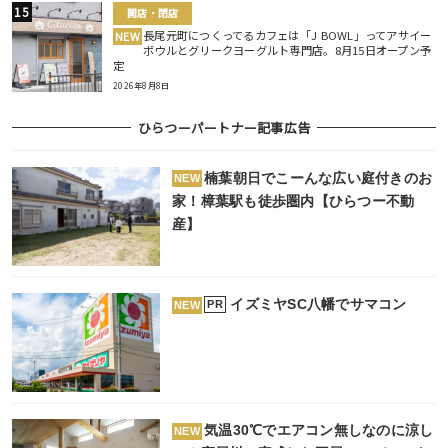
開店・閉店
長尾元町につくってるカフェは「J BOWL」ってアサイー
NEW
ボウルとグリークヨーグルト専門店。8月15日オープン予
定
2026年8月8日
ひらつーパートナー記事広告
楠葉朝日でこーんな広い庭付きのお
NEW
家！樟葉駅も徒歩圏内【ひらつー不動
産】
イズミヤSC八幡でサマコン
PR
NEW
気温30℃でエアコン無しなのに涼し
NEW