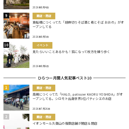
2026年8月4日
開店・閉店
東船橋につくってた「胡麻切りそば酒と肴とそば おおの」がオ
ープンしてる
2026年8月5日
イベント
見たらいいことあるかも！狐になって枚方を練り歩く
2026年8月6日
ひらつー月間人気記事ベスト10
開店・閉店
高槻につくってた「HALO, patissier KAORU YOSHIDA」がオ
ープンしてる。シロモト出身世界3位パティシエのお店
2026年7月26日
開店・閉店
イオンモール久御山の複数店舗が開店＆閉店