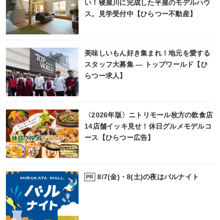
い！寝屋川に完成した平屋のモデルハウ
ス。見学受付中【ひらつー不動産】
美味しいもん好き集まれ！地元を愛する
スタッフ大募集 ― トップワールド【ひ
らつー求人】
〈2026年版〉ニトリモール枚方の飲食店
14店舗イッキ見せ！休日グルメモデルコ
ース【ひらつー広告】
8/7(金)・8(土)の夜はバルナイト
PR