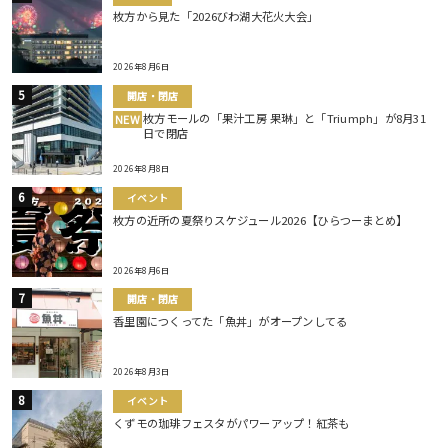
枚方から見た「2026びわ湖大花火大会」
2026年8月6日
開店・閉店
枚方モールの「果汁工房 果琳」と「Triumph」が8月31
NEW
日で閉店
2026年8月8日
イベント
枚方の近所の夏祭りスケジュール2026【ひらつーまとめ】
2026年8月6日
開店・閉店
香里園につくってた「魚丼」がオープンしてる
2026年8月3日
イベント
くずモの珈琲フェスタがパワーアップ！紅茶も