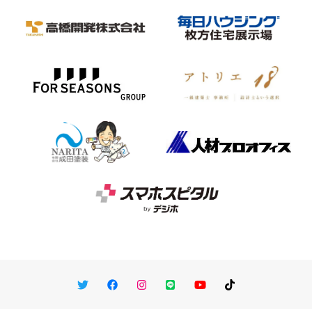
Twitter
Facebook
Instagram
LINE
You Tube
TikTok