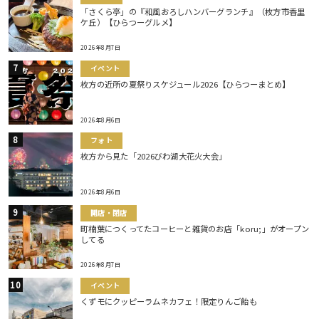
「さくら亭」の『和風おろしハンバーグランチ』（枚方市香里
ケ丘）【ひらつーグルメ】
2026年8月7日
イベント
枚方の近所の夏祭りスケジュール2026【ひらつーまとめ】
2026年8月6日
フォト
枚方から見た「2026びわ湖大花火大会」
2026年8月6日
開店・閉店
町楠葉につくってたコーヒーと雑貨のお店「koru;」がオープン
してる
2026年8月7日
イベント
くずモにクッピーラムネカフェ！限定りんご飴も