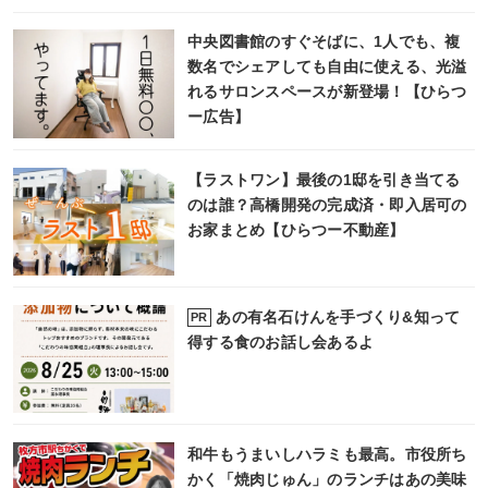
中央図書館のすぐそばに、1人でも、複
数名でシェアしても自由に使える、光溢
れるサロンスペースが新登場！【ひらつ
ー広告】
【ラストワン】最後の1邸を引き当てる
のは誰？高橋開発の完成済・即入居可の
お家まとめ【ひらつー不動産】
あの有名石けんを手づくり&知って
PR
得する食のお話し会あるよ
和牛もうまいしハラミも最高。市役所ち
かく「焼肉じゅん」のランチはあの美味