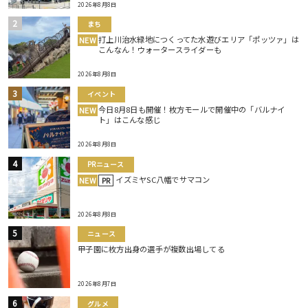
2026年8月8日
まち
打上川治水緑地につくってた水遊びエリア「ポッツァ」は
NEW
こんなん！ウォータースライダーも
2026年8月8日
イベント
今日8月8日も開催！枚方モールで開催中の「バルナイ
NEW
ト」はこんな感じ
2026年8月8日
PRニュース
イズミヤSC八幡でサマコン
NEW
PR
2026年8月8日
ニュース
甲子園に枚方出身の選手が複数出場してる
2026年8月7日
グルメ