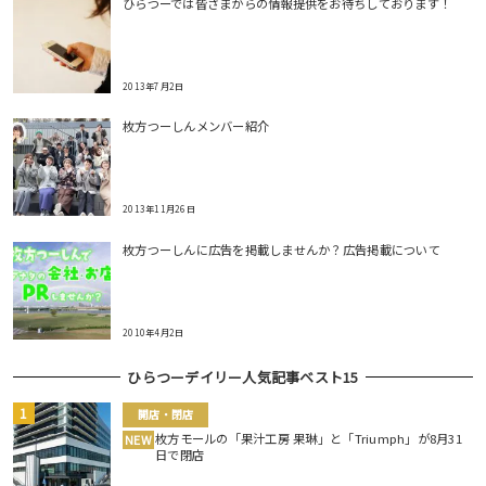
ひらつーでは皆さまからの情報提供をお待ちしております！
2013年7月2日
枚方つーしんメンバー紹介
2013年11月26日
枚方つーしんに広告を掲載しませんか？広告掲載について
2010年4月2日
ひらつーデイリー人気記事ベスト15
開店・閉店
枚方モールの「果汁工房 果琳」と「Triumph」が8月31
NEW
日で閉店