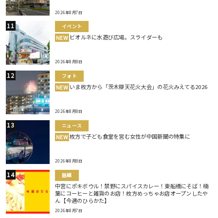
2026年8月7日
イベント
ビオルネに水遊び広場。スライダーも
NEW
2026年8月8日
フォト
いま枚方から「茨木辯天花火大会」の花火みえてる2026
NEW
2026年8月8日
ニュース
枚方で子ども食堂を営む女性が中国新聞の特集に
NEW
2026年8月8日
話題
中宮にポキボウル！禁野にスパイスカレー！東船橋にそば！楠
葉にコーヒーと雑貨のお店！枚方めっちゃお店オープンしたや
ん【今週のひらかた】
2026年8月7日