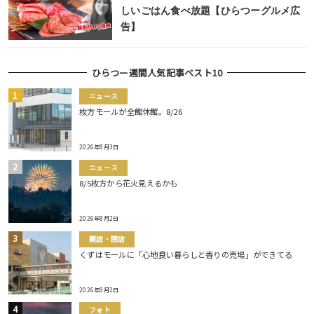
しいごはん食べ放題【ひらつーグルメ広
告】
ひらつー週間人気記事ベスト10
ニュース
枚方モールが全館休館。8/26
2026年8月3日
ニュース
8/5枚方から花火見えるかも
2026年8月2日
開店・閉店
くずはモールに「心地良い暮らしと香りの売場」ができてる
2026年8月2日
フォト