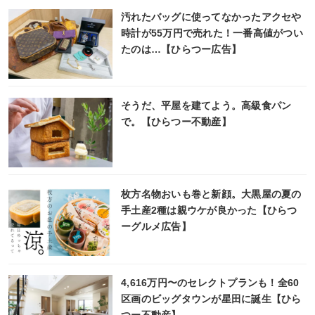
汚れたバッグに使ってなかったアクセや
時計が55万円で売れた！一番高値がつい
たのは…【ひらつー広告】
そうだ、平屋を建てよう。高級食パン
で。【ひらつー不動産】
枚方名物おいも巻と新顔。大黒屋の夏の
手土産2種は親ウケが良かった【ひらつ
ーグルメ広告】
4,616万円〜のセレクトプランも！全60
区画のビッグタウンが星田に誕生【ひら