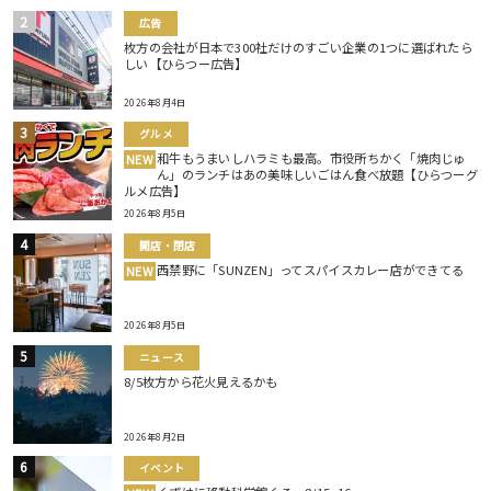
広告
枚方の会社が日本で300社だけのすごい企業の1つに選ばれたら
しい【ひらつー広告】
2026年8月4日
グルメ
和牛もうまいしハラミも最高。市役所ちかく「焼肉じゅ
NEW
ん」のランチはあの美味しいごはん食べ放題【ひらつーグ
ルメ広告】
2026年8月5日
開店・閉店
西禁野に「SUNZEN」ってスパイスカレー店ができてる
NEW
2026年8月5日
ニュース
8/5枚方から花火見えるかも
2026年8月2日
イベント