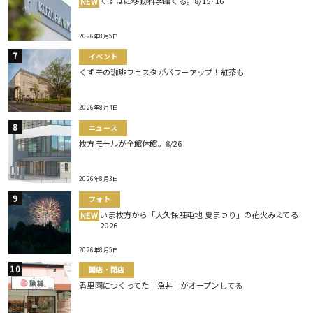
くずはに移動科学館くる。8/15･16
NEW
2026年8月5日
イベント
くずモの珈琲フェスタがパワーアップ！紅茶も
2026年8月4日
ニュース
枚方モールが全館休館。8/26
2026年8月3日
フォト
いま枚方から「大久保駐屯地 夏まつり」の花火みえてる
NEW
2026
2026年8月5日
開店・閉店
香里園につくってた「魚丼」がオープンしてる