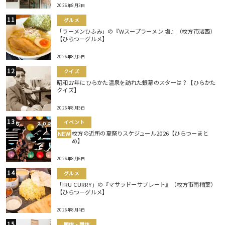
2026年8月3日
グルメ
「ラーメンひふみ」の『Wスープラーメン 塩』（枚方市渚西）
【ひらつーグルメ】
2026年8月5日
クイズ
昭和27年にひらかた温泉を訪れた銀幕のスターは？【ひらかた
クイズ】
2026年8月5日
イベント
枚方の近所の夏祭りスケジュール2026【ひらつーまと
NEW
め】
2026年8月6日
グルメ
「IRU CURRY」の『マサラドーサプレート』（枚方市南楠葉）
【ひらつーグルメ】
2026年8月4日
開店・閉店