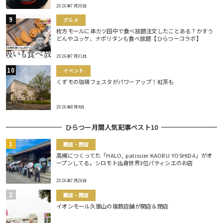
2026年7月30日
グルメ
枚方モールに串カツ田中で食べ放題注文したことある？かすう
どんやユッケ、ナポリタンも食べ放題【ひらつーコラボ】
2026年7月31日
イベント
くずモの珈琲フェスタがパワーアップ！紅茶も
2026年8月4日
ひらつー月間人気記事ベスト10
開店・閉店
高槻につくってた「HALO, patissier KAORU YOSHIDA」がオ
ープンしてる。シロモト出身世界3位パティシエのお店
2026年7月26日
開店・閉店
イオンモール久御山の複数店舗が開店＆閉店