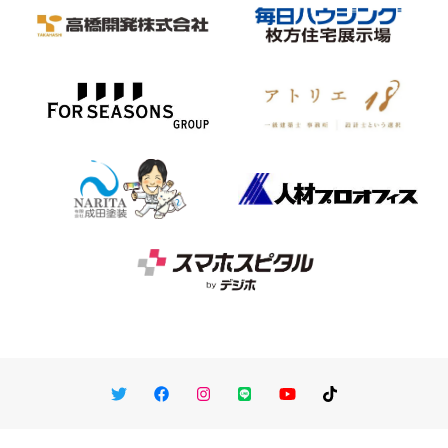
Twitter
Facebook
Instagram
LINE
You Tube
TikTok