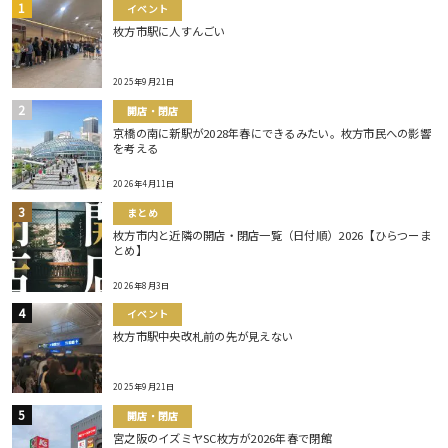
イベント
枚方市駅に人すんごい
2025年9月21日
開店・閉店
京橋の南に新駅が2028年春にできるみたい。枚方市民への影響
を考える
2026年4月11日
まとめ
枚方市内と近隣の開店・閉店一覧（日付順）2026【ひらつーま
とめ】
2026年8月3日
イベント
枚方市駅中央改札前の先が見えない
2025年9月21日
開店・閉店
宮之阪のイズミヤSC枚方が2026年春で閉館