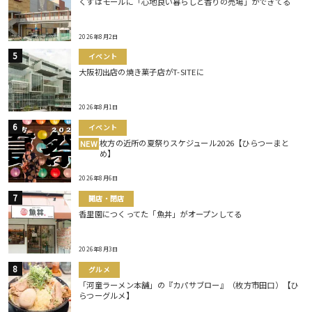
くずはモールに「心地良い暮らしと香りの売場」ができてる
2026年8月2日
イベント
大阪初出店の焼き菓子店がT-SITEに
2026年8月1日
イベント
枚方の近所の夏祭りスケジュール2026【ひらつーまと
NEW
め】
2026年8月6日
開店・閉店
香里園につくってた「魚丼」がオープンしてる
2026年8月3日
グルメ
「河童ラーメン本舗」の『カパサブロー』（枚方市田口）【ひ
らつーグルメ】