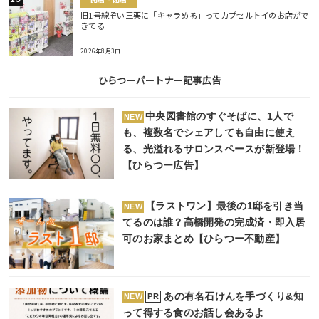
旧1号線ぞい三栗に「キャラめる」ってカプセルトイのお店がで
きてる
2026年8月3日
ひらつーパートナー記事広告
中央図書館のすぐそばに、1人で
NEW
も、複数名でシェアしても自由に使え
る、光溢れるサロンスペースが新登場！
【ひらつー広告】
【ラストワン】最後の1邸を引き当
NEW
てるのは誰？高橋開発の完成済・即入居
可のお家まとめ【ひらつー不動産】
あの有名石けんを手づくり&知
PR
NEW
って得する食のお話し会あるよ