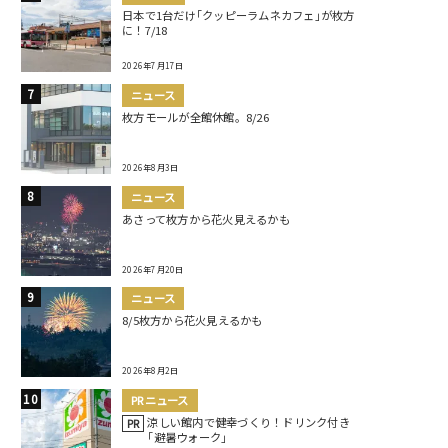
日本で1台だけ｢クッピーラムネカフェ｣が枚方
に！7/18
2026年7月17日
ニュース
枚方モールが全館休館。8/26
2026年8月3日
ニュース
あさって枚方から花火見えるかも
2026年7月20日
ニュース
8/5枚方から花火見えるかも
2026年8月2日
PRニュース
涼しい館内で健幸づくり！ドリンク付き
PR
｢避暑ウォーク｣