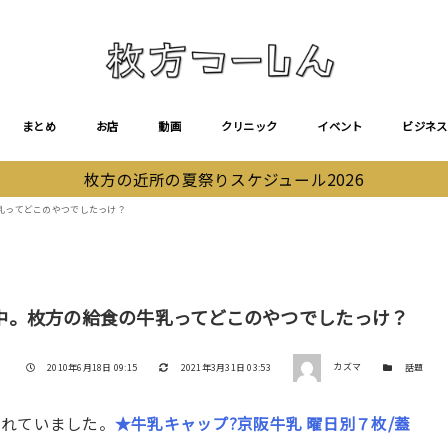
まとめ
お店
動画
クリニック
イベント
ビジネス
枚方の近所の夏祭りスケジュール2026
乳ってどこのやつでしたっけ？
中。枚方の給食の牛乳ってどこのやつでしたっけ？
著者
投稿日
更新日
カテゴリー
2010年6月18日 09:15
2021年3月31日 03:53
カズマ
話題
されていました。
★牛乳キャップ?京阪牛乳 曜日別７枚/蓋