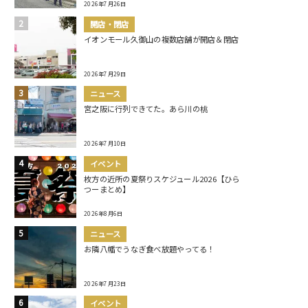
2026年7月26日
開店・閉店
イオンモール久御山の複数店舗が開店＆閉店
2026年7月29日
ニュース
宮之阪に行列できてた。あら川の桃
2026年7月10日
イベント
枚方の近所の夏祭りスケジュール2026【ひら
つーまとめ】
2026年8月6日
ニュース
お隣八幡でうなぎ食べ放題やってる！
2026年7月23日
イベント