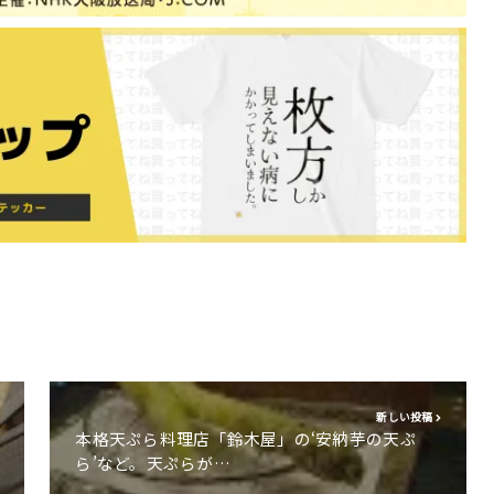
新しい投稿
本格天ぷら料理店「鈴木屋」の‘安納芋の天ぷ
ら’など。天ぷらが…