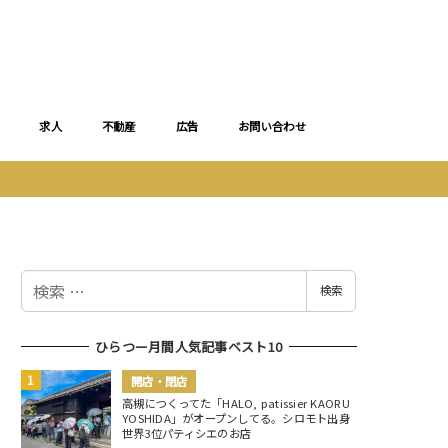
求人
不動産
広告
お問い合わせ
検
検索
索
ひらつー月間人気記事ベスト10
開店・閉店
高槻につくってた「HALO, patissier KAORU
YOSHIDA」がオープンしてる。シロモト出身
世界3位パティシエのお店