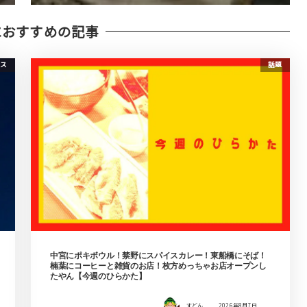
におすすめの記事
ス
話題
中宮にポキボウル！禁野にスパイスカレー！東船橋にそば！
楠葉にコーヒーと雑貨のお店！枚方めっちゃお店オープンし
たやん【今週のひらかた】
すどん
2026年8月7日