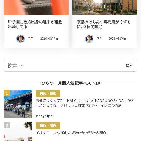
甲子園に枚方出身の選手が複数
京都のはちみつ専門店がくずモ
出場してる
に。3日間限定
フク
2026年8月7日
フク
2026年8月6日
検
検索
索
ひらつー月間人気記事ベスト10
開店・閉店
高槻につくってた「HALO, patissier KAORU YOSHIDA」がオ
ープンしてる。シロモト出身世界3位パティシエのお店
2026年7月26日
開店・閉店
イオンモール久御山の複数店舗が開店＆閉店