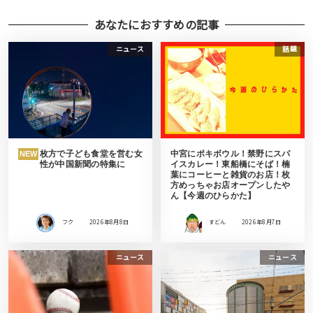
あなたにおすすめの記事
ニュース
話題
枚方で子ども食堂を営む女
中宮にポキボウル！禁野にスパ
NEW
性が中国新聞の特集に
イスカレー！東船橋にそば！楠
葉にコーヒーと雑貨のお店！枚
方めっちゃお店オープンしたや
ん【今週のひらかた】
フク
2026年8月8日
すどん
2026年8月7日
ニュース
ニュース