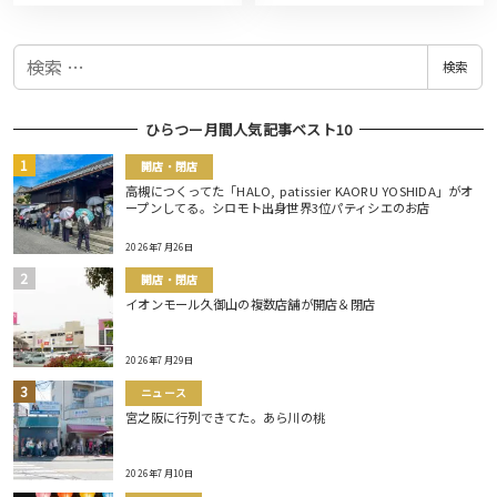
検
検索
索
ひらつー月間人気記事ベスト10
開店・閉店
高槻につくってた「HALO, patissier KAORU YOSHIDA」がオ
ープンしてる。シロモト出身世界3位パティシエのお店
2026年7月26日
開店・閉店
イオンモール久御山の複数店舗が開店＆閉店
2026年7月29日
ニュース
宮之阪に行列できてた。あら川の桃
2026年7月10日