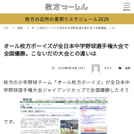
MENU
枚方の近所の夏祭りスケジュール2026
TOP
話題
オール枚方ボーイズが全日本中学野球選手権大会で全国優勝。こないだの大会との違いは
オール枚方ボーイズが全日本中学野球選手権大会で
全国優勝。こないだの大会との違いは
著者
投稿日
カテゴリー
2010年8月18日 14:47
カズマ
話題
枚方の少年野球チーム「オール枚方ボーイズ」が全日本中
学野球選手権大会ジャイアンツカップで全国優勝したそう
です。