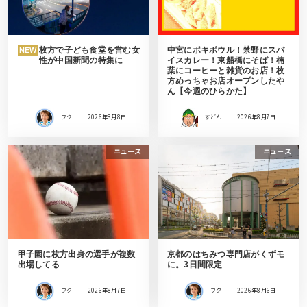
枚方で子ども食堂を営む女
中宮にポキボウル！禁野にスパ
NEW
性が中国新聞の特集に
イスカレー！東船橋にそば！楠
葉にコーヒーと雑貨のお店！枚
方めっちゃお店オープンしたや
ん【今週のひらかた】
フク
2026年8月8日
すどん
2026年8月7日
ニュース
ニュース
甲子園に枚方出身の選手が複数
京都のはちみつ専門店がくずモ
出場してる
に。3日間限定
フク
2026年8月7日
フク
2026年8月6日