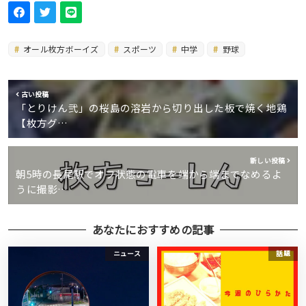
オール枚方ボーイズ
スポーツ
中学
野球
古い投稿
「とりけん弐」の桜島の溶岩から切り出した板で焼く地鶏
【枚方グ…
新しい投稿
朝5時の長尾駅でオフ状態の電車を端から端までなめるよ
うに撮影…
あなたにおすすめの記事
ニュース
話題