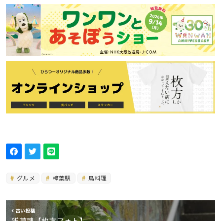
グルメ
樟葉駅
鳥料理
古い投稿
雑草魂【枚方フォト】