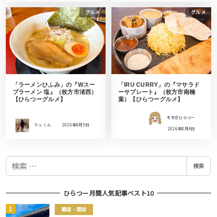
グルメ
グルメ
「ラーメンひふみ」の『Wスー
「IRU CURRY」の『マサラド
プラーメン 塩』（枚方市渚西）
ーサプレート』（枚方市南楠
【ひらつーグルメ】
葉）【ひらつーグルメ】
モモ＠ひらつー
りっ くん
2026年8月5日
2026年8月4日
検
検索
索
ひらつー月間人気記事ベスト10
開店・閉店