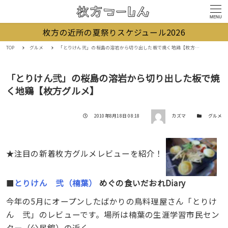
MENU
枚方の近所の夏祭りスケジュール2026
TOP
グルメ
「とりけん弐」の桜島の溶岩から切り出した板で焼く地鶏【枚方グルメ】
「とりけん弐」の桜島の溶岩から切り出した板で焼
く地鶏【枚方グルメ】
著者
投稿日
カテゴリー
2010年8月18日 08:18
カズマ
グルメ
★注目の新着枚方グルメレビューを紹介！
■
とりけん 弐（楠葉）
めぐの食いだおれDiary
今年の5月にオープンしたばかりの鳥料理屋さん「とりけ
ん 弐」のレビューです。場所は楠葉の生涯学習市民セン
ター（公民館）の近く。