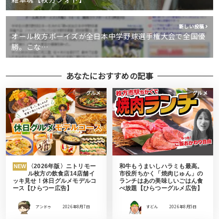
新しい投稿
オール枚方ボーイズが全日本中学野球選手権大会で全国優
勝。こな…
あなたにおすすめの記事
グルメ
グルメ
〈2026年版〉ニトリモー
和牛もうまいしハラミも最高。
NEW
ル枚方の飲食店14店舗イ
市役所ちかく「焼肉じゅん」の
ッキ見せ！休日グルメモデルコ
ランチはあの美味しいごはん食
ース【ひらつー広告】
べ放題【ひらつーグルメ広告】
アンドゥ
2026年8月7日
すどん
2026年8月5日