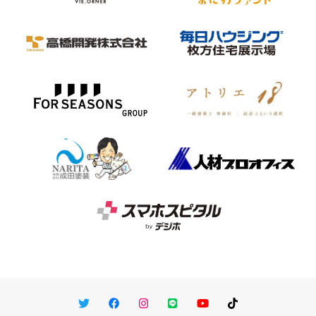
Twitter
Facebook
Instagram
LINE
You Tube
TikTok