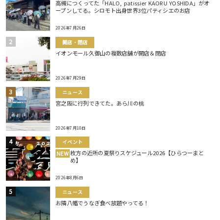
高槻につくってた「HALO, patissier KAORU YOSHIDA」がオ
ープンしてる。シロモト出身世界3位パティシエのお店
2026年7月26日
開店・閉店
イオンモール久御山の複数店舗が開店＆閉店
2026年7月29日
ニュース
宮之阪に行列できてた。あら川の桃
2026年7月10日
イベント
枚方の近所の夏祭りスケジュール2026【ひらつーまと
NEW
め】
2026年8月6日
ニュース
お隣八幡でうなぎ食べ放題やってる！