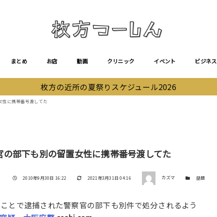
まとめ
お店
動画
クリニック
イベント
ビジネス
枚方の近所の夏祭りスケジュール2026
女性に携帯番号渡してた
官の部下も別の留置女性に携帯番号渡してた
著者
投稿日
更新日
カテゴリー
2010年9月30日 16:22
2021年3月31日 04:16
カズマ
話題
うことで逮捕された警察官の部下も別件で処分されるよう