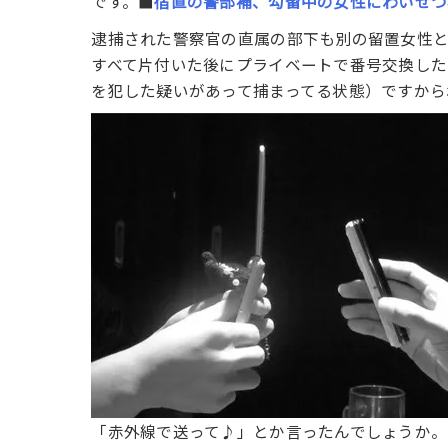
です。■
宿直の警部補、勾留中の女性にわいせつ
逮捕された警察官の直属の部下も別の留置女性
すべて片付いた後にプライベートで番号交換した
を犯した疑いがあって捕まってる状態）ですから
「赤外線で送って♪」とか言ったんでしょうか。