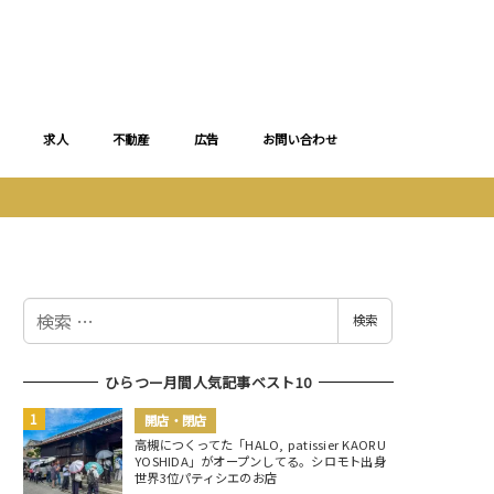
求人
不動産
広告
お問い合わせ
検
検索
索
ひらつー月間人気記事ベスト10
開店・閉店
高槻につくってた「HALO, patissier KAORU
YOSHIDA」がオープンしてる。シロモト出身
世界3位パティシエのお店