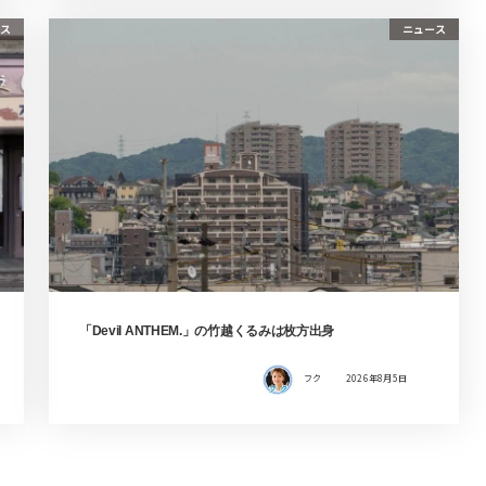
ス
ニュース
「Devil ANTHEM.」の竹越くるみは枚方出身
フク
2026年8月5日