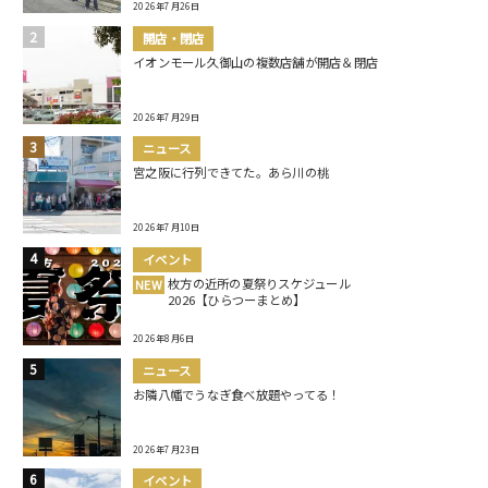
2026年7月26日
開店・閉店
イオンモール久御山の複数店舗が開店＆閉店
2026年7月29日
ニュース
宮之阪に行列できてた。あら川の桃
2026年7月10日
イベント
枚方の近所の夏祭りスケジュール
NEW
2026【ひらつーまとめ】
2026年8月6日
ニュース
お隣八幡でうなぎ食べ放題やってる！
2026年7月23日
イベント