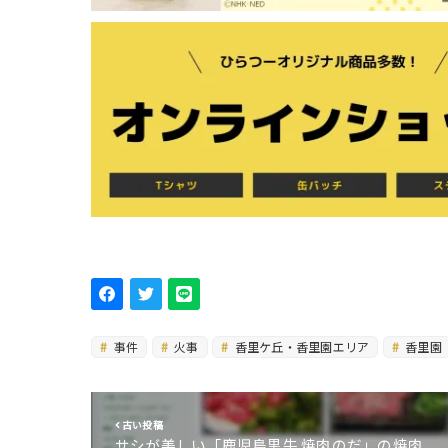
事件
火事
香里ケ丘・香里園エリア
香里園
古い投稿
サシが美しい「鹿児島黒牛 焼肉のだ」の焼肉、