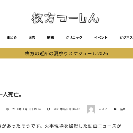
まとめ
お店
動画
クリニック
イベント
ビジネス
枚方の近所の夏祭りスケジュール2026
一人死亡。
著者
投稿日
更新日
カテゴリー
2010年11月16日 19:34
2021年3月31日 04:00
カズマ
話題
火事があったそうです。火事現場を撮影した動画ニュースが