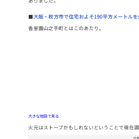
ありました。
■
大阪・枚方市で住宅およそ190平方メートル
香里園山之手町とはこのあたり。
大きな地図で見る
火元はストーブかもしれないということで現在調
広