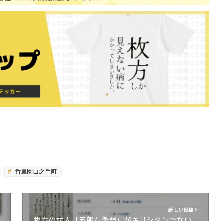
香里園山之手町
新しい投稿
枚方の村人「五郎右衛門」がキリシタンでない