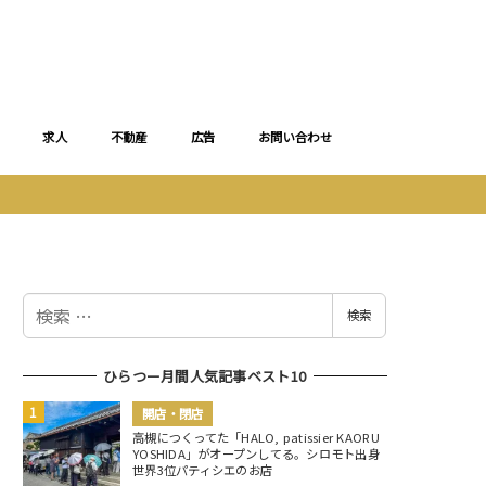
求人
不動産
広告
お問い合わせ
検
検索
索
ひらつー月間人気記事ベスト10
開店・閉店
高槻につくってた「HALO, patissier KAORU
YOSHIDA」がオープンしてる。シロモト出身
世界3位パティシエのお店