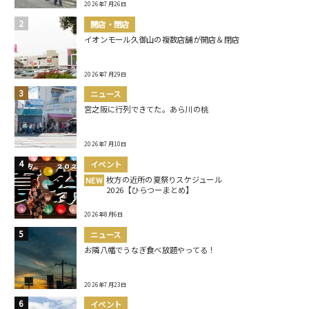
2026年7月26日
開店・閉店
イオンモール久御山の複数店舗が開店＆閉店
2026年7月29日
ニュース
宮之阪に行列できてた。あら川の桃
2026年7月10日
イベント
枚方の近所の夏祭りスケジュール
NEW
2026【ひらつーまとめ】
2026年8月6日
ニュース
お隣八幡でうなぎ食べ放題やってる！
2026年7月23日
イベント