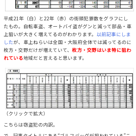
平成21年（白）と22年（赤）の街頭犯罪数をグラフにし
たもの。自転車盗、オートバイ盗がグンと減って部品・車
上狙いが大きく増えてるのがわかります。
以前記事にしま
した
が、車上ねらいは全国・大阪府全体では減ってるのに
枚方・交野だけが増えていて、
枚方・交野はいま特に狙わ
れている
地域だと言えると思います。
（クリックで拡大）
こちらは窃盗犯の内訳。
で、記事タイトルにある“ゴルフバッグが狙われている”こ