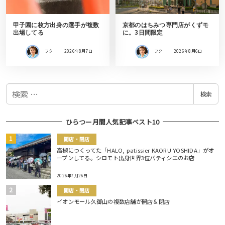
甲子園に枚方出身の選手が複数
京都のはちみつ専門店がくずモ
出場してる
に。3日間限定
フク
2026年8月7日
フク
2026年8月6日
検
検索
索
ひらつー月間人気記事ベスト10
開店・閉店
高槻につくってた「HALO, patissier KAORU YOSHIDA」がオ
ープンしてる。シロモト出身世界3位パティシエのお店
2026年7月26日
開店・閉店
イオンモール久御山の複数店舗が開店＆閉店