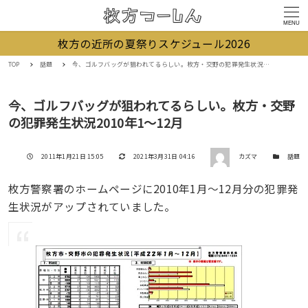
MENU
枚方の近所の夏祭りスケジュール2026
TOP
話題
今、ゴルフバッグが狙われてるらしい。枚方・交野の犯罪発生状況2010年1～12月
今、ゴルフバッグが狙われてるらしい。枚方・交野
の犯罪発生状況2010年1～12月
著者
投稿日
更新日
カテゴリー
2011年1月21日 15:05
2021年3月31日 04:16
カズマ
話題
枚方警察署のホームページに2010年1月～12月分の犯罪発
生状況がアップされていました。