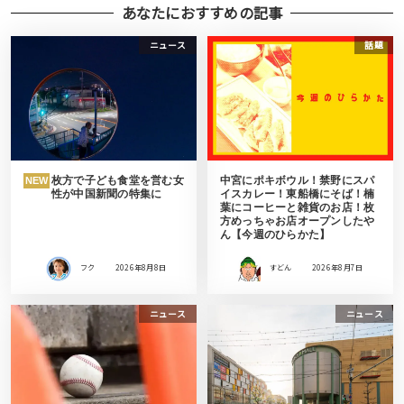
あなたにおすすめの記事
ニュース
話題
枚方で子ども食堂を営む女
中宮にポキボウル！禁野にスパ
NEW
性が中国新聞の特集に
イスカレー！東船橋にそば！楠
葉にコーヒーと雑貨のお店！枚
方めっちゃお店オープンしたや
ん【今週のひらかた】
フク
2026年8月8日
すどん
2026年8月7日
ニュース
ニュース