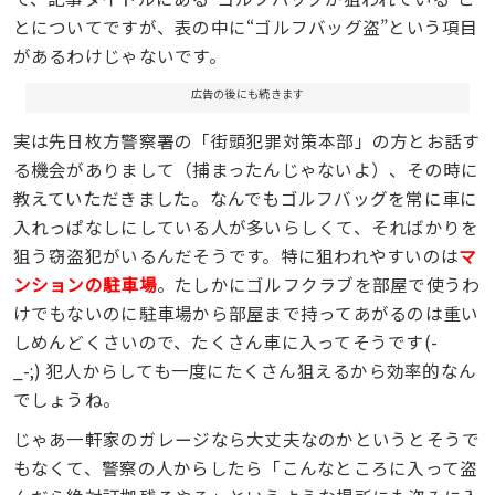
とについてですが、表の中に“ゴルフバッグ盗”という項目
があるわけじゃないです。
広告の後にも続きます
実は先日枚方警察署の「街頭犯罪対策本部」の方とお話す
る機会がありまして（捕まったんじゃないよ）、その時に
教えていただきました。なんでもゴルフバッグを常に車に
入れっぱなしにしている人が多いらしくて、そればかりを
狙う窃盗犯がいるんだそうです。特に狙われやすいのは
マ
ンションの駐車場
。たしかにゴルフクラブを部屋で使うわ
けでもないのに駐車場から部屋まで持ってあがるのは重い
しめんどくさいので、たくさん車に入ってそうです(-
_-;) 犯人からしても一度にたくさん狙えるから効率的なん
でしょうね。
じゃあ一軒家のガレージなら大丈夫なのかというとそうで
もなくて、警察の人からしたら「こんなところに入って盗