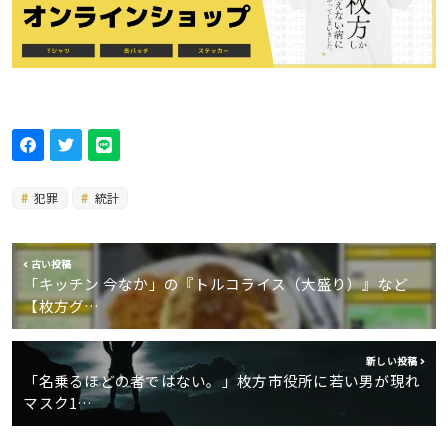
犯罪
統計
古い投稿
「キッチン 今なか」の『トルコライス（大盛り）』など
【枚方グ…
新しい投稿
「名乗るほどの者ではない。」枚方市役所に若い男が現れ
マスク1…