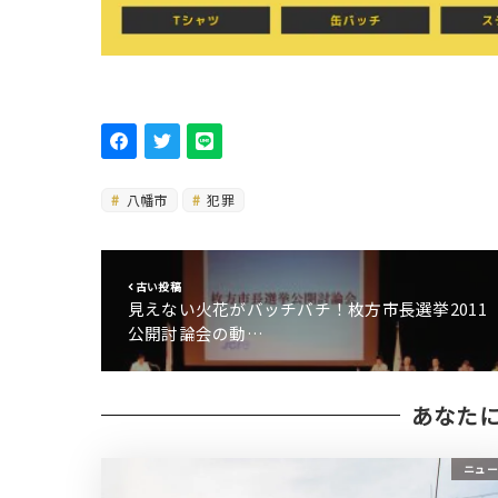
八幡市
犯罪
古い投稿
見えない火花がバッチバチ！枚方市長選挙2011
公開討論会の動…
あなた
ニュー