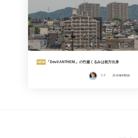
「Devil ANTHEM.」の竹越くるみは枚方出身
NEW
フク
2026年8月5日