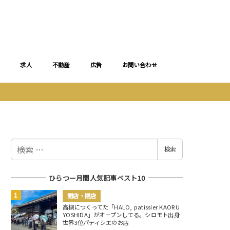
求人
不動産
広告
お問い合わせ
検
検索
索
ひらつー月間人気記事ベスト10
開店・閉店
高槻につくってた「HALO, patissier KAORU
YOSHIDA」がオープンしてる。シロモト出身
世界3位パティシエのお店