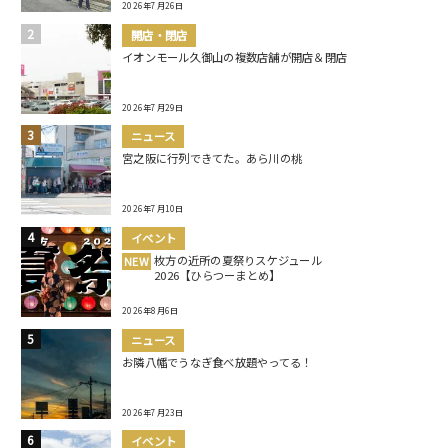
2026年7月26日
開店・閉店
イオンモール久御山の複数店舗が開店＆閉店
2026年7月29日
ニュース
宮之阪に行列できてた。あら川の桃
2026年7月10日
イベント
枚方の近所の夏祭りスケジュール
NEW
2026【ひらつーまとめ】
2026年8月6日
ニュース
お隣八幡でうなぎ食べ放題やってる！
2026年7月23日
イベント