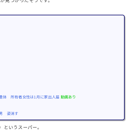
が見つかったそうです。
遺体 所有者女性は1月に家出人届
動画あり
男 姿消す
）というスーパー。