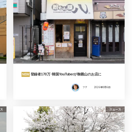
登録者170万･韓国YouTuberが御殿山のお店に
NEW
フク
2026年8月6日
ス
ニュース