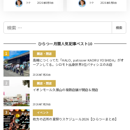
フク
2026年8月9日
フク
2026年8月8日
検
検索
索
ひらつー月間人気記事ベスト10
開店・閉店
高槻につくってた「HALO, patissier KAORU YOSHIDA」がオ
ープンしてる。シロモト出身世界3位パティシエのお店
2026年7月26日
開店・閉店
イオンモール久御山の複数店舗が開店＆閉店
2026年7月29日
イベント
枚方の近所の夏祭りスケジュール2026【ひらつーまとめ】