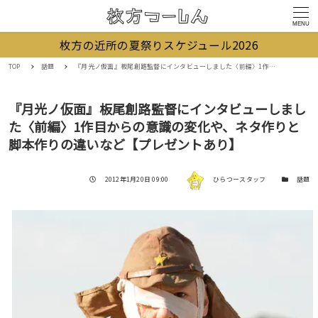
MENU
枚方の近所の夏祭りスケジュール2026
TOP
話題
『月光ノ仮面』板尾創路監督にインタビューしました〈前編〉1作目からの意識の変化や、ネタ作りと脚本作りの違いなど【プレゼントあり】
『月光ノ仮面』板尾創路監督にインタビューしまし
た〈前編〉1作目からの意識の変化や、ネタ作りと
脚本作りの違いなど【プレゼントあり】
著者
投稿日
カテゴリー
2012年1月20日 09:00
ひらつースタッフ
話題