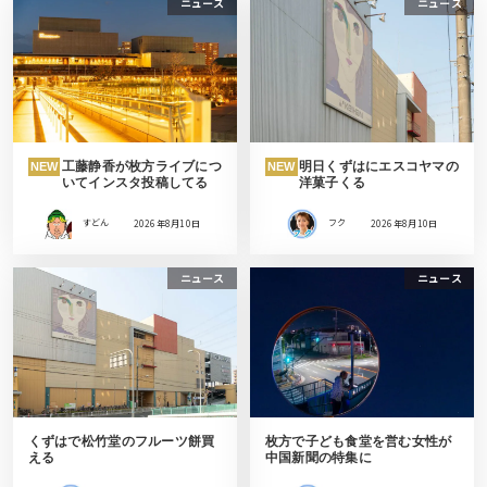
ニュース
ニュース
工藤静香が枚方ライブにつ
明日くずはにエスコヤマの
NEW
NEW
いてインスタ投稿してる
洋菓子くる
すどん
2026年8月10日
フク
2026年8月10日
ニュース
ニュース
くずはで松竹堂のフルーツ餅買
枚方で子ども食堂を営む女性が
える
中国新聞の特集に