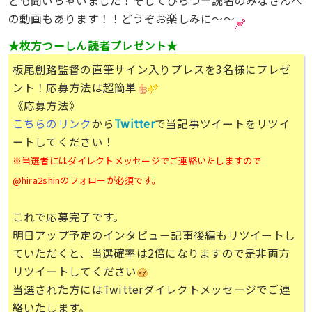
ども聞いちゃいました！そしてひらつー読者のみなさんへ
の動画もあります！！どうぞお楽しみに～～
★枚方つーしん読者プレゼント★
板尾創路監督の直筆サイン入りプレスを3名様にプレゼ
ント！応募方法は超簡単
《応募方法》
こちらのリンク
から
Twitter
で当記事ツイートをリツイ
ートしてください！
※当選者にはダイレクトメッセージでご連絡いたしますので
@hira2shinのフォローが必須です。
これで応募完了です。
明日アップ予定のインタビュー記事後編もリツイートし
ていただくと、当選確率は2倍になりますので是非両方
リツイートしてください
当選された方にはTwitterダイレクトメッセージでご連
絡いたします。