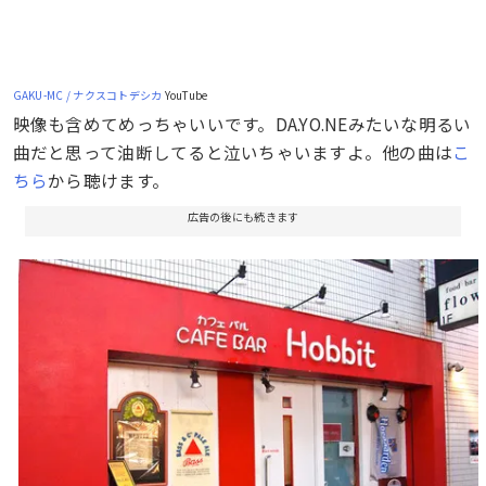
GAKU-MC / ナクスコトデシカ
YouTube
映像も含めてめっちゃいいです。DA.YO.NEみたいな明るい
曲だと思って油断してると泣いちゃいますよ。他の曲は
こ
ちら
から聴けます。
広告の後にも続きます