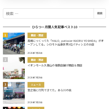
検
検索
索
ひらつー月間人気記事ベスト10
開店・閉店
高槻につくってた「HALO, patissier KAORU YOSHIDA」がオ
ープンしてる。シロモト出身世界3位パティシエのお店
2026年7月26日
開店・閉店
イオンモール久御山の複数店舗が開店＆閉店
2026年7月29日
ニュース
宮之阪に行列できてた。あら川の桃
2026年7月10日