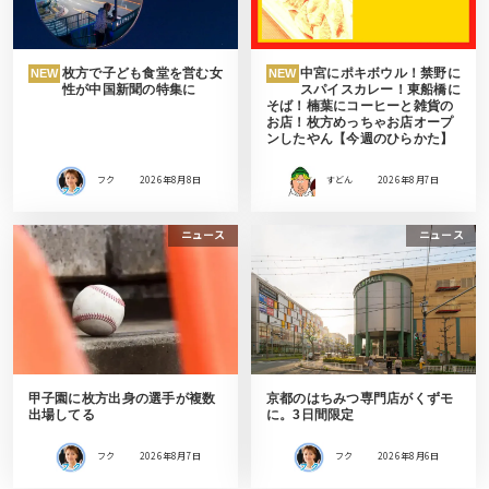
枚方で子ども食堂を営む女
中宮にポキボウル！禁野に
NEW
NEW
性が中国新聞の特集に
スパイスカレー！東船橋に
そば！楠葉にコーヒーと雑貨の
お店！枚方めっちゃお店オープ
ンしたやん【今週のひらかた】
フク
2026年8月8日
すどん
2026年8月7日
ニュース
ニュース
甲子園に枚方出身の選手が複数
京都のはちみつ専門店がくずモ
出場してる
に。3日間限定
フク
2026年8月7日
フク
2026年8月6日