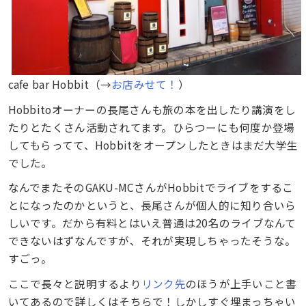
cafe bar Hobbit（→
お店みせて！
）
Hobbitoオーナーの長尾さんも旅の本を出したり講演をし
たりとたくさん活動されてます。ひらつーにも何度か登場
してもらってて、Hobbitをオープンしたときはまだ大学生
でした。
なんでまたそのGAKU-MCさんがHobbitでライブをするこ
とになったのかというと、長尾さんが個人的に知り合いら
しいです。だから有料とはいえ普通は20名のライブなんて
できないはずなんですが、それが実現しちゃったそうな。
すごっ。
ここで長々と説明するより
リンク先
のほうが上手いこと書
いてあるので詳しくはそちらで！しかしすぐ埋まっちゃい