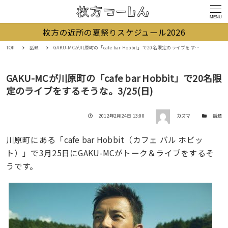
MENU
枚方の近所の夏祭りスケジュール2026
TOP
話題
GAKU-MCが川原町の「cafe bar Hobbit」で20名限定のライブをするそうな。3/25(日)
GAKU-MCが川原町の「cafe bar Hobbit」で20名限
定のライブをするそうな。3/25(日)
著者
投稿日
カテゴリー
2012年2月24日 13:00
カズマ
話題
川原町にある「cafe bar Hobbit（カフェ バル ホビッ
ト）」で3月25日にGAKU-MCがトーク＆ライブをするそ
うです。