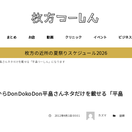
まとめ
お店
動画
クリニック
イベント
ビジネス
枚方の近所の夏祭りスケジュール2026
n平畠さんネタだけを載せる「平畠つーしん」になります
DonDokoDon平畠さんネタだけを載せる「平畠
著者
投稿日
カテゴリー
2012年4月1日 00:01
カズマ
話題