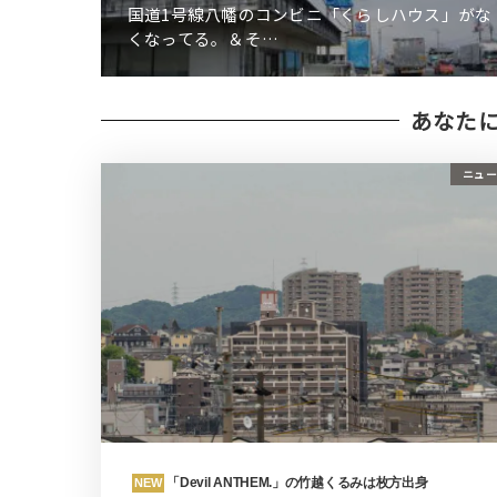
国道1号線八幡のコンビニ「くらしハウス」がな
くなってる。＆そ…
あなた
ニュー
「Devil ANTHEM.」の竹越くるみは枚方出身
NEW