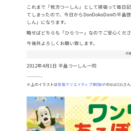
これまで「枚方つーしん」として頑張って毎日
てしまったので、今日からDonDokoDonの
しん」になります。
略せばどちらも「ひらつー」なのでご安心くだ
今後共よろしくお願い致します。
広
2012年4月1日 平畠つーしん一同
———-
※上のイラストは
京阪クリエイティブ軍団KIP
のGUCCOさ