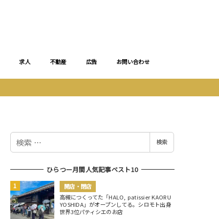
求人
不動産
広告
お問い合わせ
検
検索
索
ひらつー月間人気記事ベスト10
開店・閉店
高槻につくってた「HALO, patissier KAORU
YOSHIDA」がオープンしてる。シロモト出身
世界3位パティシエのお店