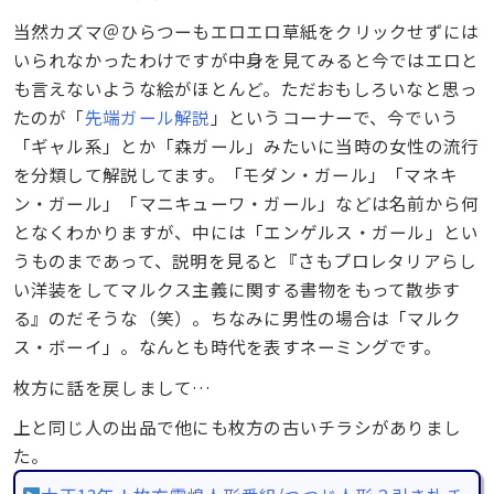
当然カズマ＠ひらつーもエロエロ草紙をクリックせずには
いられなかったわけですが中身を見てみると今ではエロと
も言えないような絵がほとんど。ただおもしろいなと思っ
たのが「
先端ガール解説
」というコーナーで、今でいう
「ギャル系」とか「森ガール」みたいに当時の女性の流行
を分類して解説してます。「モダン・ガール」「マネキ
ン・ガール」「マニキューワ・ガール」などは名前から何
となくわかりますが、中には「エンゲルス・ガール」とい
うものまであって、説明を見ると『さもプロレタリアらし
い洋装をしてマルクス主義に関する書物をもって散歩す
る』のだそうな（笑）。ちなみに男性の場合は「マルク
ス・ボーイ」。なんとも時代を表すネーミングです。
枚方に話を戻しまして…
上と同じ人の出品で他にも枚方の古いチラシがありまし
た。