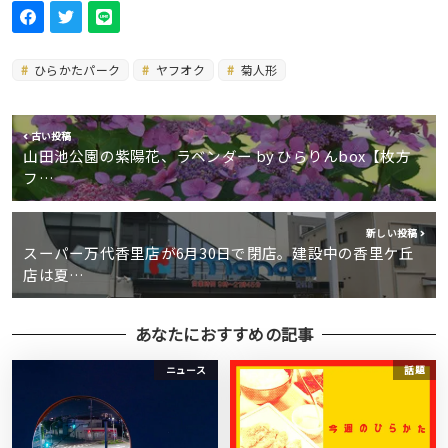
ひらかたパーク
ヤフオク
菊人形
古い投稿
山田池公園の紫陽花、ラベンダー by ひらりんbox【枚方
フ…
新しい投稿
スーパー万代香里店が6月30日で閉店。建設中の香里ケ丘
店は夏…
あなたにおすすめの記事
ニュース
話題