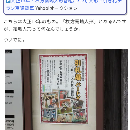
大正13年！枚方霧嶋人形番組/つつじ人形？引き札チ
ラシ京阪電車
Yahoo!オークション
こちらは大正13年のもの。「枚方霧嶋人形」とあるんです
が、霧嶋人形って何なんでしょうか。
ついでに。