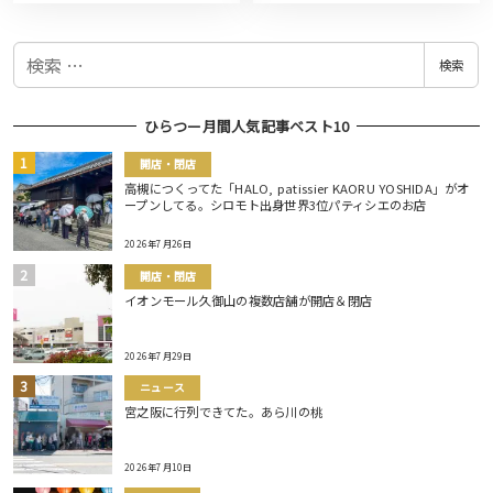
検
検索
索
ひらつー月間人気記事ベスト10
開店・閉店
高槻につくってた「HALO, patissier KAORU YOSHIDA」がオ
ープンしてる。シロモト出身世界3位パティシエのお店
2026年7月26日
開店・閉店
イオンモール久御山の複数店舗が開店＆閉店
2026年7月29日
ニュース
宮之阪に行列できてた。あら川の桃
2026年7月10日