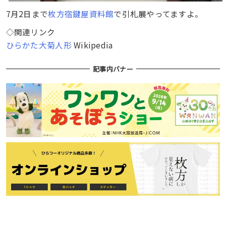
7月2日まで
枚方宿鍵屋資料館
で引札展やってますよ。
◇関連リンク
ひらかた大菊人形
Wikipedia
記事内バナー