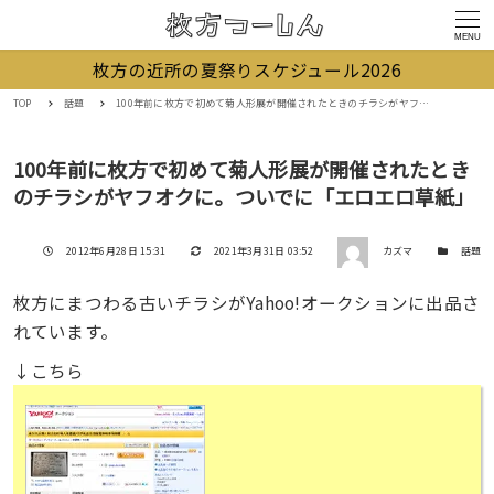
MENU
枚方の近所の夏祭りスケジュール2026
TOP
話題
100年前に枚方で初めて菊人形展が開催されたときのチラシがヤフオクに。ついでに「エロエロ草紙」
100年前に枚方で初めて菊人形展が開催されたとき
のチラシがヤフオクに。ついでに「エロエロ草紙」
著者
投稿日
更新日
カテゴリー
2012年6月28日 15:31
2021年3月31日 03:52
カズマ
話題
枚方にまつわる古いチラシがYahoo!オークションに出品さ
れています。
↓こちら