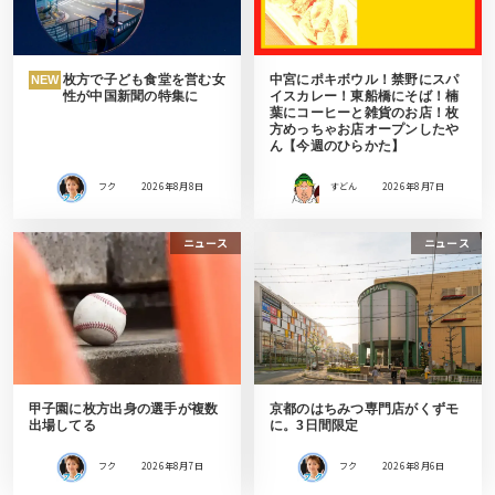
枚方で子ども食堂を営む女
中宮にポキボウル！禁野にスパ
NEW
性が中国新聞の特集に
イスカレー！東船橋にそば！楠
葉にコーヒーと雑貨のお店！枚
方めっちゃお店オープンしたや
ん【今週のひらかた】
フク
2026年8月8日
すどん
2026年8月7日
ニュース
ニュース
甲子園に枚方出身の選手が複数
京都のはちみつ専門店がくずモ
出場してる
に。3日間限定
フク
2026年8月7日
フク
2026年8月6日