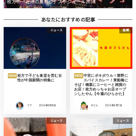
枚方の「近所の夏祭り」スケジュール2012
あなたにおすすめの記事
ニュース
話題
枚方で子ども食堂を営む女
中宮にポキボウル！禁野に
NEW
NEW
性が中国新聞の特集に
スパイスカレー！東船橋に
そば！楠葉にコーヒーと雑貨の
お店！枚方めっちゃお店オープ
ンしたやん【今週のひらかた】
フク
2026年8月8日
すどん
2026年8月7日
ニュース
ニュース