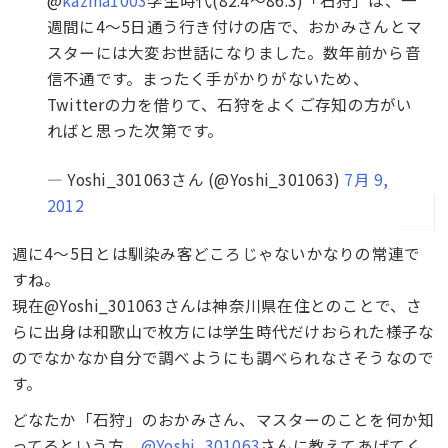
週間に4～5日通う行き付けの店で、おかみさんとマ
スターには大変お世話になりました。数年前から音
信不通です。まったく手がかりがないため、
Twitterの力を借りて、石狩をよくご存知の方がい
ればと思った次第です。
— Yoshi_301063さん (@Yoshi_301063)
7月 9,
2012
週に4～5日とは馴染み客どころじゃないかなりの常連で
すね。
現在@Yoshi_301063さんは神奈川県在住とのことで、さ
らに出身は和歌山で枚方には学生時代だけおられた様子な
のでなかなか自分で調べようにも調べられなさそうなので
す。
どなたか「石狩」のおかみさん、マスターのことを何か知
ってるという方、
@Yoshi_301063
さんに教えてあげてく