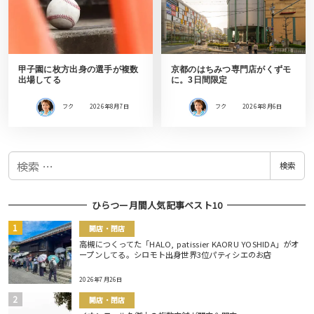
甲子園に枚方出身の選手が複数
京都のはちみつ専門店がくずモ
出場してる
に。3日間限定
フク
2026年8月7日
フク
2026年8月6日
検
検索
索
ひらつー月間人気記事ベスト10
開店・閉店
高槻につくってた「HALO, patissier KAORU YOSHIDA」がオ
ープンしてる。シロモト出身世界3位パティシエのお店
2026年7月26日
開店・閉店