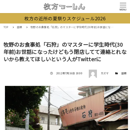
MENU
枚方の近所の夏祭りスケジュール2026
TOP
話題
牧野のお食事処「石狩」のマスターに学生時代(30年前)お世話になったけどもう閉店してて連絡とれないから教えてほしいという人がTwitterに
牧野のお食事処「石狩」のマスターに学生時代(30
年前)お世話になったけどもう閉店してて連絡とれな
いから教えてほしいという人がTwitterに
著者
投稿日
カテゴリー
2012年7月16日 18:00
カズマ
話題