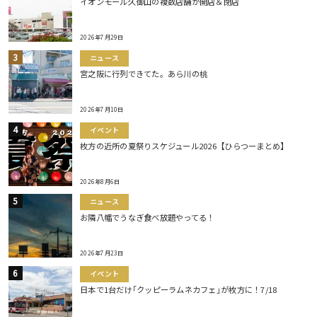
イオンモール久御山の複数店舗が開店＆閉店
2026年7月29日
ニュース
宮之阪に行列できてた。あら川の桃
2026年7月10日
イベント
枚方の近所の夏祭りスケジュール2026【ひらつーまとめ】
2026年8月6日
ニュース
お隣八幡でうなぎ食べ放題やってる！
2026年7月23日
イベント
日本で1台だけ｢クッピーラムネカフェ｣が枚方に！7/18