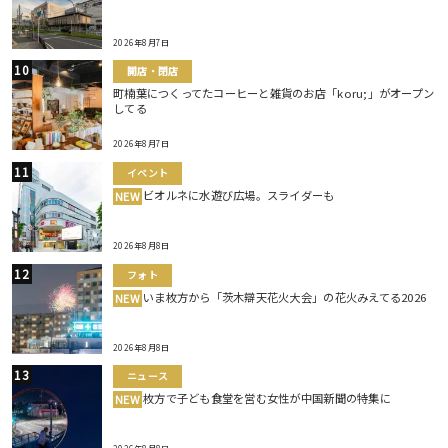
2026年8月7日
開店・閉店
町楠葉につくってたコーヒーと雑貨のお店「koru;」がオープン
してる
2026年8月7日
イベント
ビオルネに水遊び広場。スライダーも
NEW
2026年8月8日
フォト
いま枚方から「茨木辯天花火大会」の花火みえてる2026
NEW
2026年8月8日
ニュース
枚方で子ども食堂を営む女性が中国新聞の特集に
NEW