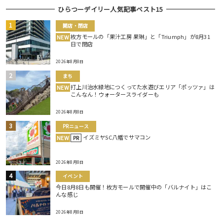
ひらつーデイリー人気記事ベスト15
開店・閉店
枚方モールの「果汁工房 果琳」と「Triumph」が8月31
NEW
日で閉店
2026年8月8日
まち
打上川治水緑地につくってた水遊びエリア「ポッツァ」は
NEW
こんなん！ウォータースライダーも
2026年8月8日
PRニュース
イズミヤSC八幡でサマコン
NEW
PR
2026年8月8日
イベント
今日8月8日も開催！枚方モールで開催中の「バルナイト」はこ
んな感じ
2026年8月8日