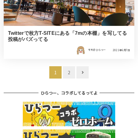
Twitterで枚方T-SITEにある「7mの本棚」を写してる
投稿がバズってる
モモ＠ひらつー
2021年6月7日
投
1
2
稿
ナ
ひらつー、コラボしてるってよ
ビ
ゲ
ー
シ
ョ
ン