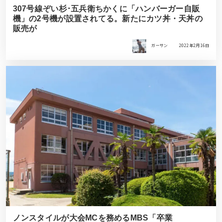
307号線ぞい杉･五兵衛ちかくに「ハンバーガー自販
機」の2号機が設置されてる。新たにカツ丼・天丼の
販売が
ガーサン
2022年2月16日
ノンスタイルが大会MCを務めるMBS「卒業