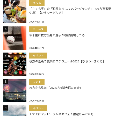
グルメ
「さくら亭」の『和風おろしハンバーグランチ』（枚方市香里
ケ丘）【ひらつーグルメ】
2026年8月7日
ニュース
甲子園に枚方出身の選手が複数出場してる
2026年8月7日
イベント
枚方の近所の夏祭りスケジュール2026【ひらつーまとめ】
2026年8月6日
フォト
枚方から見た「2026びわ湖大花火大会」
2026年8月6日
イベント
くずモにクッピーラムネカフェ！限定りんご飴も