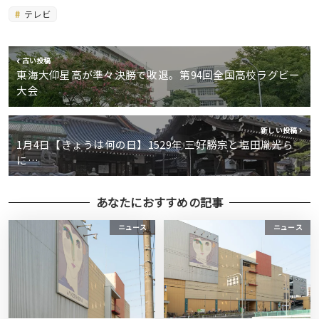
テレビ
古い投稿
東海大仰星高が準々決勝で敗退。第94回全国高校ラグビー
大会
新しい投稿
1月4日【きょうは何の日】1529年 三好勝宗と塩田胤光ら
に…
あなたにおすすめの記事
ニュース
ニュース