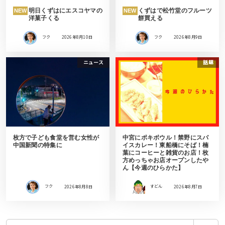
明日くずはにエスコヤマの
くずはで松竹堂のフルーツ
NEW
NEW
洋菓子くる
餅買える
フク
2026年8月10日
フク
2026年8月9日
ニュース
話題
枚方で子ども食堂を営む女性が
中宮にポキボウル！禁野にスパ
中国新聞の特集に
イスカレー！東船橋にそば！楠
葉にコーヒーと雑貨のお店！枚
方めっちゃお店オープンしたや
ん【今週のひらかた】
フク
2026年8月8日
すどん
2026年8月7日
検