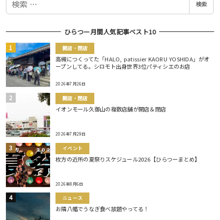
検索
索
ひらつー月間人気記事ベスト10
開店・閉店
高槻につくってた「HALO, patissier KAORU YOSHIDA」がオ
ープンしてる。シロモト出身世界3位パティシエのお店
2026年7月26日
開店・閉店
イオンモール久御山の複数店舗が開店＆閉店
2026年7月29日
イベント
枚方の近所の夏祭りスケジュール2026【ひらつーまとめ】
2026年8月6日
ニュース
お隣八幡でうなぎ食べ放題やってる！