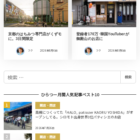
京都のはちみつ専門店がくずモ
登録者170万･韓国YouTuberが
に。3日間限定
御殿山のお店に
フク
2026年8月6日
フク
2026年8月6日
検
検索
索
ひらつー月間人気記事ベスト10
開店・閉店
高槻につくってた「HALO, patissier KAORU YOSHIDA」がオ
ープンしてる。シロモト出身世界3位パティシエのお店
2026年7月26日
開店・閉店