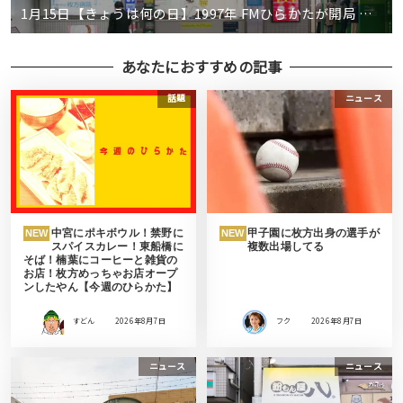
1月15日【きょうは何の日】1997年 FMひらかたが開局 …
あなたにおすすめの記事
話題
ニュース
中宮にポキボウル！禁野に
甲子園に枚方出身の選手が
NEW
NEW
スパイスカレー！東船橋に
複数出場してる
そば！楠葉にコーヒーと雑貨の
お店！枚方めっちゃお店オープ
ンしたやん【今週のひらかた】
すどん
2026年8月7日
フク
2026年8月7日
ニュース
ニュース