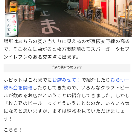
場所はあちらの突き当たりに見えるのが京阪交野線の高架
で、そこを左に曲がると枚方市駅前のモスバーガーやセブ
ンイレブンのある交差点に出ます。
広告の後にも続きます
ホビットはこれまでに
お店みせて！
で紹介したり
ひらつー
飲み会を開催
したりしてきたので、いろんなクラフトビー
ルが飲めるお店だということは紹介してきました。しかし
「枚方発のビール」ってどういうことなのか、いろいろ気
になると思いますが、まずは現物を見ていただきましょ
う！
こちら！