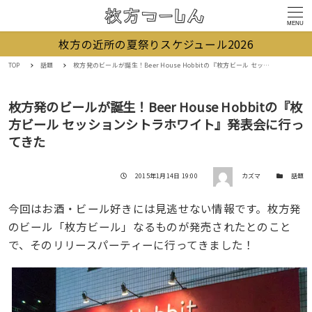
MENU
枚方の近所の夏祭りスケジュール2026
TOP
話題
枚方発のビールが誕生！Beer House Hobbitの『枚方ビール セッションシトラホワイト』発表会に行ってきた
枚方発のビールが誕生！Beer House Hobbitの『枚
方ビール セッションシトラホワイト』発表会に行っ
てきた
著者
投稿日
カテゴリー
2015年1月14日 19:00
カズマ
話題
今回はお酒・ビール好きには見逃せない情報です。枚方発
のビール「枚方ビール」なるものが発売されたとのこと
で、そのリリースパーティーに行ってきました！