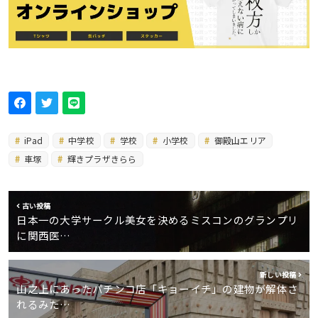
iPad
中学校
学校
小学校
御殿山エリア
車塚
輝きプラザきらら
古い投稿
日本一の大学サークル美女を決めるミスコンのグランプリ
に関西医…
新しい投稿
山之上にあったパチンコ店「キョーイチ」の建物が解体さ
れるみた…