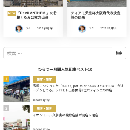
「Devil ANTHEM.」の竹
ティアモ天皇杯大阪府代表決定
NEW
越くるみは枚方出身
戦の結果
フク
2026年8月5日
フク
2026年8月3日
検
検索
索
ひらつー月間人気記事ベスト10
開店・閉店
高槻につくってた「HALO, patissier KAORU YOSHIDA」がオ
ープンしてる。シロモト出身世界3位パティシエのお店
2026年7月26日
開店・閉店
イオンモール久御山の複数店舗が開店＆閉店
2026年7月29日