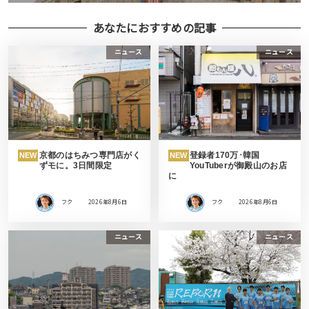
あなたにおすすめの記事
ニュース
ニュース
京都のはちみつ専門店がく
登録者170万･韓国
NEW
NEW
ずモに。3日間限定
YouTuberが御殿山のお店
に
フク
2026年8月6日
フク
2026年8月6日
ニュース
ニュース