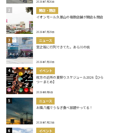
2026年7月26日
開店・閉店
イオンモール久御山の複数店舗が開店＆閉店
2026年7月29日
ニュース
宮之阪に行列できてた。あら川の桃
2026年7月10日
イベント
枚方の近所の夏祭りスケジュール2026【ひら
つーまとめ】
2026年8月6日
ニュース
お隣八幡でうなぎ食べ放題やってる！
2026年7月23日
イベント