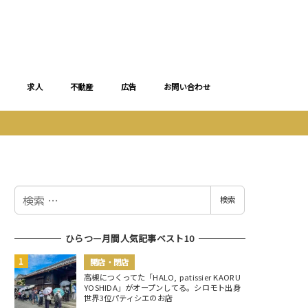
求人
不動産
広告
お問い合わせ
検
検索
索
ひらつー月間人気記事ベスト10
開店・閉店
高槻につくってた「HALO, patissier KAORU
YOSHIDA」がオープンしてる。シロモト出身
世界3位パティシエのお店