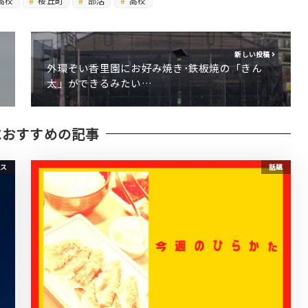
高校
桜丘町
部活
高校
新しい投稿
外環ぞい香里園にお好み焼き･鉄板焼の「きん
太」ができるみたい…
におすすめの記事
ス
話題