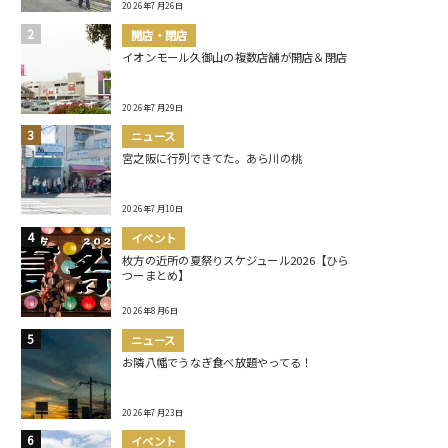
2026年7月26日
開店・閉店
イオンモール久御山の複数店舗が開店＆閉店
2026年7月29日
ニュース
宮之阪に行列できてた。あら川の桃
2026年7月10日
イベント
枚方の近所の夏祭りスケジュール2026【ひら
つーまとめ】
2026年8月6日
ニュース
お隣八幡でうなぎ食べ放題やってる！
2026年7月23日
イベント