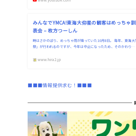
みんなでYMCA!東海大仰星の観客はめっちゃ
表会 – 枚方つーしん
時はさかのぼり、めっちゃ雨が降っていた10月8日。 毎年、東海
祭」が行われるのですが、今年は中止になったため、そのかわり…
www.hira2.jp
■■■情報提供求む！■■■