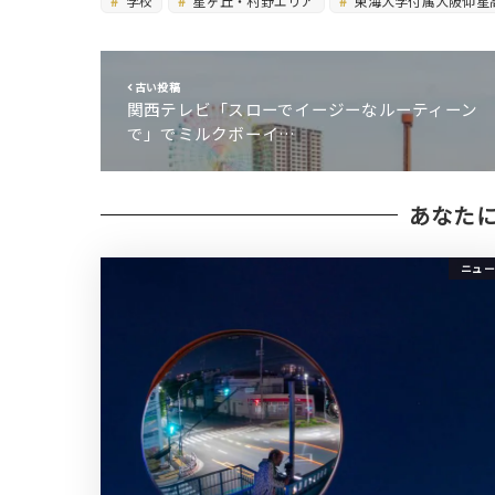
学校
星ヶ丘・村野エリア
東海大学付属大阪仰星
古い投稿
関西テレビ「スローでイージーなルーティーン
で」でミルクボーイ…
あなた
ニュー