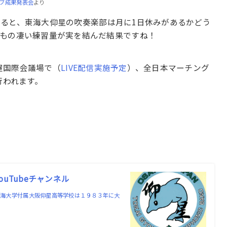
ラブ成果発表会
より
よると、東海大仰星の吹奏楽部は月に1日休みがあるかどう
のもの凄い練習量が実を結んだ結果ですね！
古屋国際会議場で（
LIVE配信実施予定
）、全日本マーチング
行われます。
uTubeチャンネル
ル東海大学付属大阪仰星高等学校は１９８３年に大