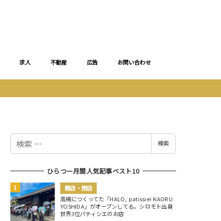
求人
不動産
広告
お問い合わせ
検
検索
索
ひらつー月間人気記事ベスト10
開店・閉店
高槻につくってた「HALO, patissier KAORU
YOSHIDA」がオープンしてる。シロモト出身
世界3位パティシエのお店