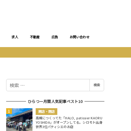
求人
不動産
広告
お問い合わせ
検
検索
索
ひらつー月間人気記事ベスト10
開店・閉店
高槻につくってた「HALO, patissier KAORU
YOSHIDA」がオープンしてる。シロモト出身
世界3位パティシエのお店