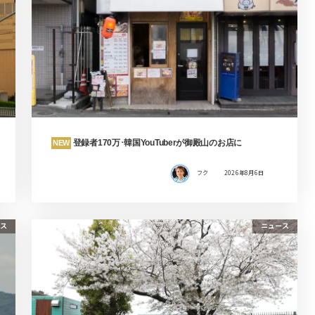
登録者170万･韓国YouTuberが御殿山のお店に
NEW
フク
2026年8月6日
ス
ニュース