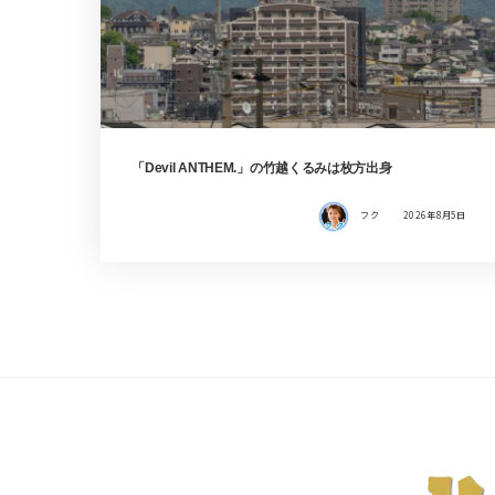
「Devil ANTHEM.」の竹越くるみは枚方出身
フク
2026年8月5日