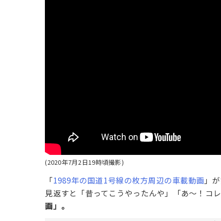
(2020年7月2日19時頃撮影)
「
1989年の国道1号線の枚方周辺の車載動画
」が
見返すと「昔ってこうやったんや」「あ〜！コ
画」。