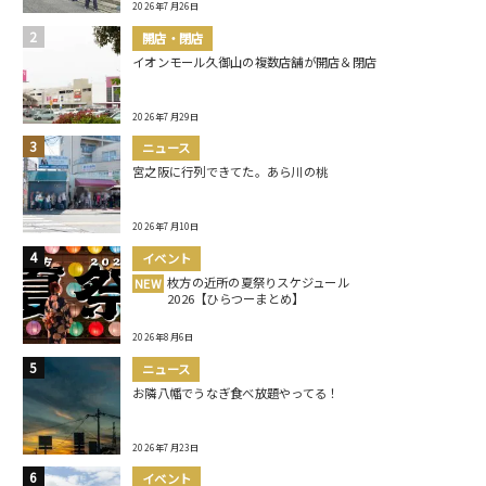
2026年7月26日
開店・閉店
イオンモール久御山の複数店舗が開店＆閉店
2026年7月29日
ニュース
宮之阪に行列できてた。あら川の桃
2026年7月10日
イベント
枚方の近所の夏祭りスケジュール
NEW
2026【ひらつーまとめ】
2026年8月6日
ニュース
お隣八幡でうなぎ食べ放題やってる！
2026年7月23日
イベント