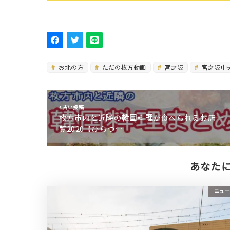
お北の方
ただの枚方動画
宮之阪
宮之阪中
古い投稿
枚方市内と近隣の韓国料理が食べられるお店一
覧2020【ひらつ…
あなた
ニュー