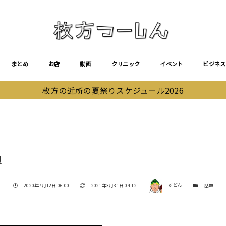
まとめ
お店
動画
クリニック
イベント
ビジネス
枚方の近所の夏祭りスケジュール2026
辺
著者
投稿日
更新日
カテゴリー
2020年7月12日 06:00
2021年3月31日 04:12
すどん
話題