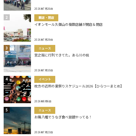
2026年7月26日
開店・閉店
イオンモール久御山の複数店舗が開店＆閉店
2026年7月29日
ニュース
宮之阪に行列できてた。あら川の桃
2026年7月10日
イベント
枚方の近所の夏祭りスケジュール2026【ひらつーまとめ】
2026年8月6日
ニュース
お隣八幡でうなぎ食べ放題やってる！
2026年7月23日