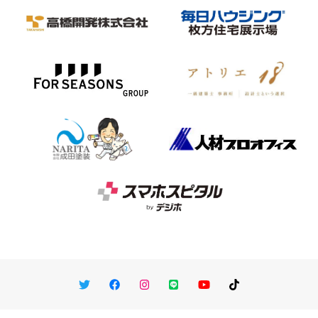
Twitter
Facebook
Instagram
LINE
You Tube
TikTok