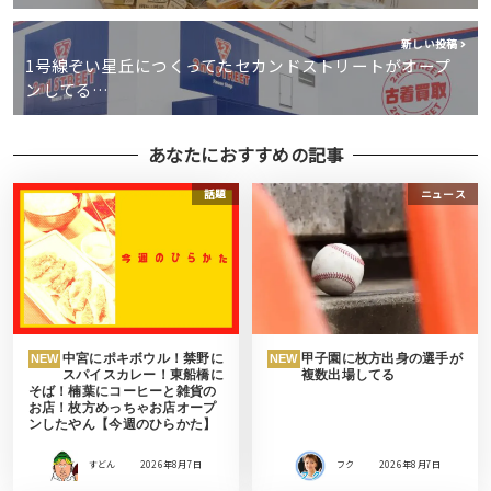
新しい投稿
1号線ぞい星丘につくってたセカンドストリートがオープ
ンしてる…
あなたにおすすめの記事
話題
ニュース
中宮にポキボウル！禁野に
甲子園に枚方出身の選手が
NEW
NEW
スパイスカレー！東船橋に
複数出場してる
そば！楠葉にコーヒーと雑貨の
お店！枚方めっちゃお店オープ
ンしたやん【今週のひらかた】
すどん
2026年8月7日
フク
2026年8月7日