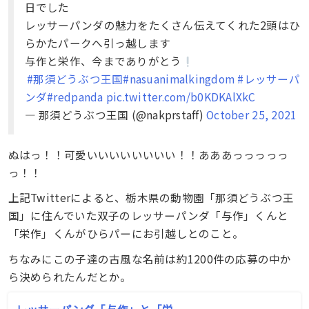
日でした
レッサーパンダの魅力をたくさん伝えてくれた2頭はひ
らかたパークへ引っ越します
与作と栄作、今までありがとう
ㅤㅤㅤㅤㅤㅤㅤㅤㅤㅤㅤㅤㅤ
#那須どうぶつ王国
#nasuanimalkingdom
#レッサーパ
ンダ
#redpanda
pic.twitter.com/b0KDKAlXkC
— 那須どうぶつ王国 (@nakprstaff)
October 25, 2021
ぬはっ！！可愛いいいいいいいい！！あああっっっっっ
っ！！
上記Twitterによると、栃木県の動物園「那須どうぶつ王
国」に住んでいた双子のレッサーパンダ「与作」くんと
「栄作」くんがひらパーにお引越しとのこと。
ちなみにこの子達の古風な名前は約1200件の応募の中か
ら決められたんだとか。