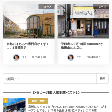
ニュース
ニュース
京都のはちみつ専門店がくずモ
登録者170万･韓国YouTuberが
に。3日間限定
御殿山のお店に
フク
2026年8月6日
フク
2026年8月6日
検
検索
索
ひらつー月間人気記事ベスト10
開店・閉店
高槻につくってた「HALO, patissier KAORU YOSHIDA」がオ
ープンしてる。シロモト出身世界3位パティシエのお店