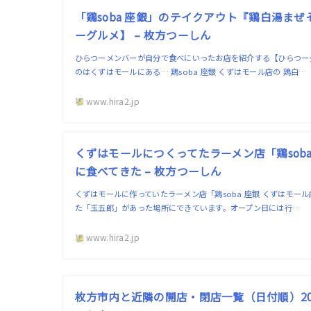
「鶏soba 座銀」のテイクアウト『鶏白湯ま
ーグルメ】 – 枚方つーしん
ひらつーメンバーが自分で食べにいったお店を紹介する【ひらつー
のはくずはモールにある… 鶏soba 座銀 くずはモール店の 鶏白…
www.hira2.jp
くずはモールにつくってたラーメン店「鶏sob
に食べてきた – 枚方つーしん
くずはモールに作っていたラーメン店「鶏soba 座銀 くずはモー
た「玉五郎」があった場所にできています。オープン日には行…
www.hira2.jp
枚方市内と近隣の開店・閉店一覧（日付順）202