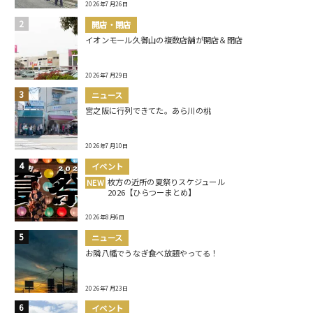
2026年7月26日
開店・閉店
イオンモール久御山の複数店舗が開店＆閉店
2026年7月29日
ニュース
宮之阪に行列できてた。あら川の桃
2026年7月10日
イベント
枚方の近所の夏祭りスケジュール
NEW
2026【ひらつーまとめ】
2026年8月6日
ニュース
お隣八幡でうなぎ食べ放題やってる！
2026年7月23日
イベント