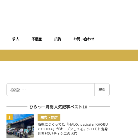
求人
不動産
広告
お問い合わせ
検
検索
索
ひらつー月間人気記事ベスト10
開店・閉店
高槻につくってた「HALO, patissier KAORU
YOSHIDA」がオープンしてる。シロモト出身
世界3位パティシエのお店