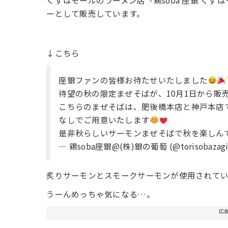
くずはモールのラーメン店「鶏soba 座銀 く
ーとして販売しています。
↓こちら
座銀ファンの皆様お待たせいたしました
待望の秋の限定まぜそばが、10月1日から販
こちらのまぜそばは、肥後橋本店と神戸本店
なしでご用意いたします
是非秋らしいサーモンまぜそばで秋を楽しん
— 鶏soba座銀@(株)銀の葡萄 (@torisobazagi
炙りサーモンとスモークサーモンが使用されて
うーんめっちゃ気になる…。
広