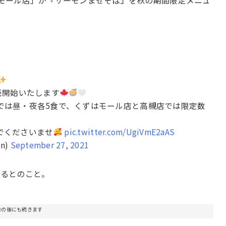
ずはモール店」が『サーモンまぜそば』を秋の期間限定メニュ
売開始いたします
では昼・夜各5食で、くずはモール店と高槻店では限定数
でくださいませ
pic.twitter.com/UgiVmE2aAS
n)
September 27, 2021
いるとのこと。
告の後にも続きます