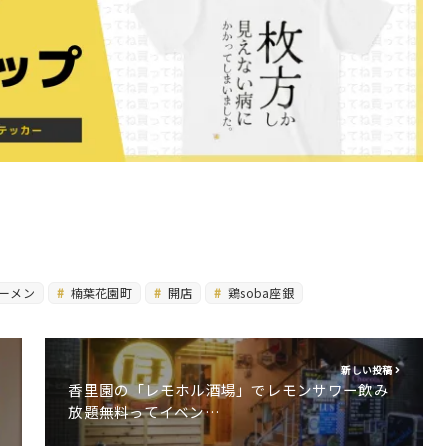
ーメン
楠葉花園町
開店
鶏soba座銀
新しい投稿
香里園の「レモホル酒場」でレモンサワー飲み
放題無料ってイベン…