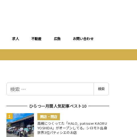
求人
不動産
広告
お問い合わせ
検
検索
索
ひらつー月間人気記事ベスト10
開店・閉店
高槻につくってた「HALO, patissier KAORU
YOSHIDA」がオープンしてる。シロモト出身
世界3位パティシエのお店