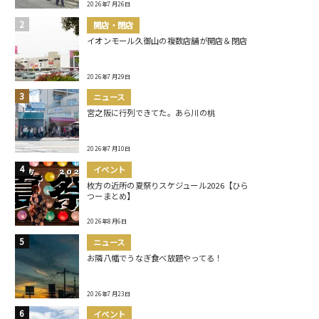
2026年7月26日
開店・閉店
イオンモール久御山の複数店舗が開店＆閉店
2026年7月29日
ニュース
宮之阪に行列できてた。あら川の桃
2026年7月10日
イベント
枚方の近所の夏祭りスケジュール2026【ひら
つーまとめ】
2026年8月6日
ニュース
お隣八幡でうなぎ食べ放題やってる！
2026年7月23日
イベント