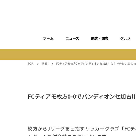
ホーム
ニュース
開店・閉店
グルメ
TOP
話題
FCティアモ枚方0-0でバンディオンセ加古川と引き分け。次も
FCティアモ枚方0-0でバンディオンセ加
枚方からJリーグを目指すサッカークラブ「FCテ