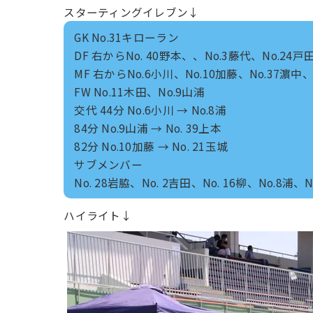
スターティングイレブン↓
GK No.31キローラン
DF 右からNo. 40野本、、No.3藤代、No.24戸田
MF 右からNo.6小川、No.10加藤、No.37濵中、
FW No.11木田、No.9山浦
交代 44分 No.6小川 → No.8浦
84分 No.9山浦 → No. 39上本
82分 No.10加藤 → No. 21玉城
サブメンバー
No. 28岩脇、No. 2吉田、No. 16柳、No.8浦、N
ハイライト↓