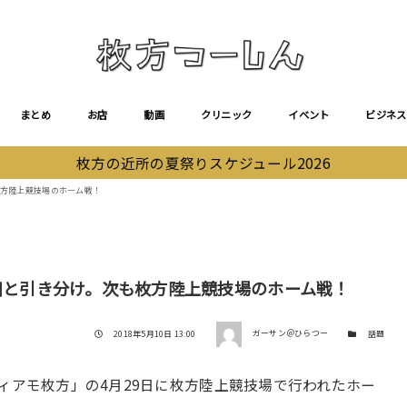
まとめ
お店
動画
クリニック
イベント
ビジネス
枚方の近所の夏祭りスケジュール2026
枚方陸上競技場のホーム戦！
古川と引き分け。次も枚方陸上競技場のホーム戦！
著者
投稿日
カテゴリー
2018年5月10日 13:00
ガーサン＠ひらつー
話題
ィアモ枚方」の4月29日に枚方陸上競技場で行われたホー