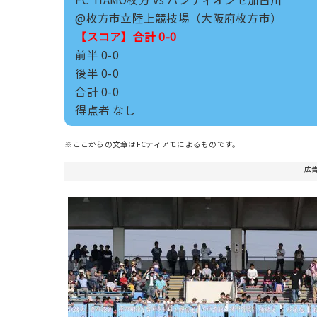
@枚方市立陸上競技場（大阪府枚方市）
【スコア】合計 0-0
前半 0-0
後半 0-0
合計 0-0
得点者 なし
※ここからの文章はFCティアモによるものです。
広