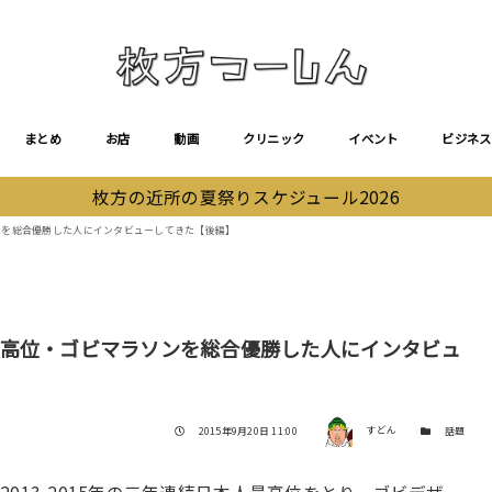
まとめ
お店
動画
クリニック
イベント
ビジネス
枚方の近所の夏祭りスケジュール2026
ンを総合優勝した人にインタビューしてきた【後編】
最高位・ゴビマラソンを総合優勝した人にインタビュ
著者
投稿日
カテゴリー
2015年9月20日 11:00
すどん
話題