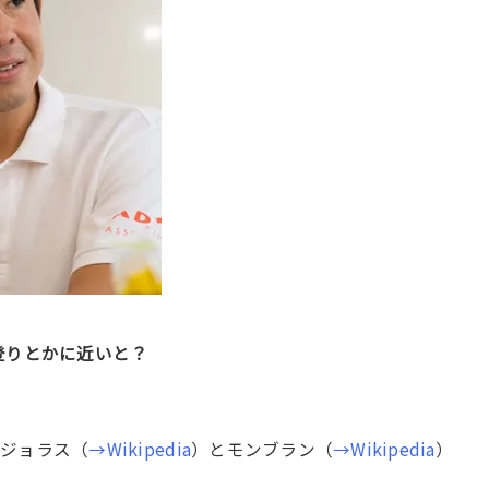
登りとかに近いと？
。
ジョラス（
→Wikipedia
）とモンブラン（
→Wikipedia
）