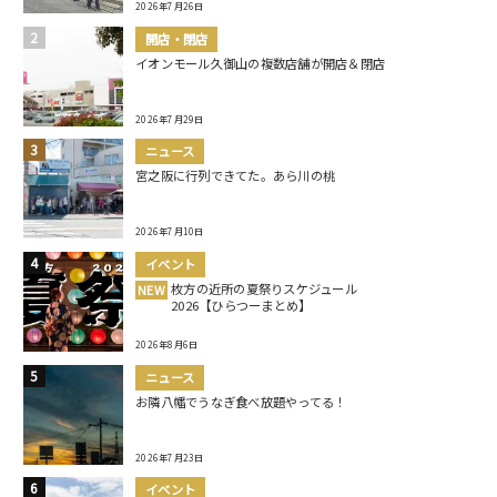
2026年7月26日
開店・閉店
イオンモール久御山の複数店舗が開店＆閉店
2026年7月29日
ニュース
宮之阪に行列できてた。あら川の桃
2026年7月10日
イベント
枚方の近所の夏祭りスケジュール
NEW
2026【ひらつーまとめ】
2026年8月6日
ニュース
お隣八幡でうなぎ食べ放題やってる！
2026年7月23日
イベント