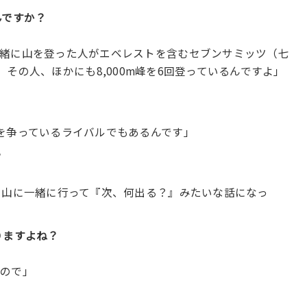
んですか？
一緒に山を登った人がエベレストを含むセブンサミッツ（七
その人、ほかにも8,000m峰を6回登っているんですよ」
を争っているライバルでもあるんです」
？
に山に一緒に行って『次、何出る？』みたいな話になっ
りますよね？
くので」