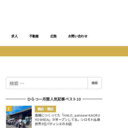
求人
不動産
広告
お問い合わせ
検
検索
索
ひらつー月間人気記事ベスト10
開店・閉店
高槻につくってた「HALO, patissier KAORU
YOSHIDA」がオープンしてる。シロモト出身
世界3位パティシエのお店