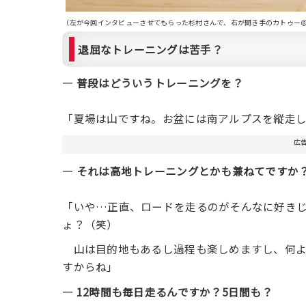
（左が今回インタビューさせてもらった杉村さんで、右が聞き手のカトゥー
退屈なトレーニングは苦手？
― 普段はどういうトレーニングを？
「夏場は山ですね。お盆には南アルプスを縦走
広
― それは高地トレーニングとかも兼ねてですか
「いや…正直、ロードを走るのがそんなに好き
ょ？（笑）
山は目的地もあるし過程も楽しめますし、何より
すからね」
― 12時間も毎日走るんですか？5日間も？