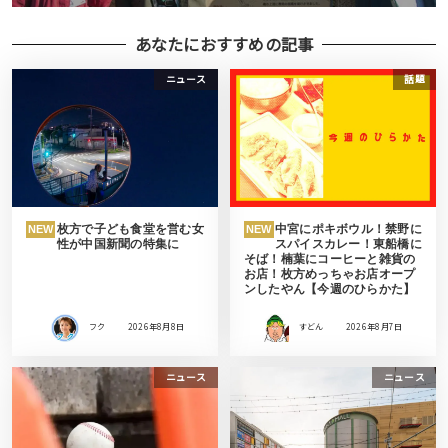
あなたにおすすめの記事
ニュース
話題
枚方で子ども食堂を営む女
中宮にポキボウル！禁野に
NEW
NEW
性が中国新聞の特集に
スパイスカレー！東船橋に
そば！楠葉にコーヒーと雑貨の
お店！枚方めっちゃお店オープ
ンしたやん【今週のひらかた】
フク
2026年8月8日
すどん
2026年8月7日
ニュース
ニュース