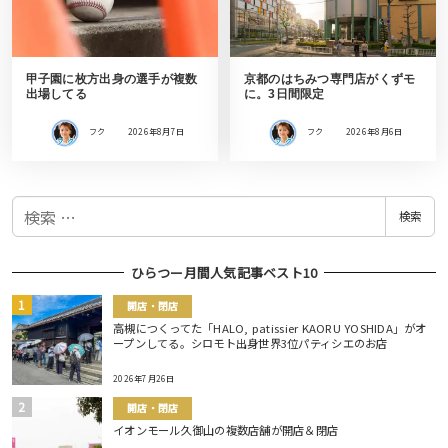
甲子園に枚方出身の選手が複数
京都のはちみつ専門店がくずモ
出場してる
に。3日間限定
フク
2026年8月7日
フク
2026年8月6日
検
検索
索
ひらつー月間人気記事ベスト10
開店・閉店
高槻につくってた「HALO, patissier KAORU YOSHIDA」がオ
ープンしてる。シロモト出身世界3位パティシエのお店
2026年7月26日
開店・閉店
イオンモール久御山の複数店舗が開店＆閉店