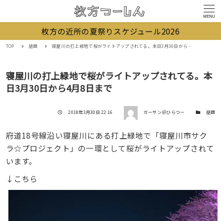
MENU
枚方の近所の夏祭りスケジュール2026
TOP
話題
寝屋川の打上緑地で桜がライトアップされてる。本日3月30日から4月8日まで
寝屋川の打上緑地で桜がライトアップされてる。本
日3月30日から4月8日まで
著者
投稿日
カテゴリー
2018年3月30日 22:16
ガーサン＠ひらつー
話題
府道18号線沿い寝屋川にある打上緑地で「寝屋川市サク
ラ☆プロジェクト」の一環として桜がライトアップされて
います。
↓こちら