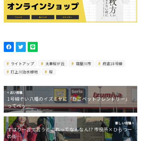
ライトアップ
太秦桜が丘
寝屋川市
府道18号線
打上川治水緑地
桜
古い投稿
1号線ぞい八幡のイズミヤに「ひごペットフレンドリー」
ってペッ…
新しい投稿
ずばり一言で言うとこれってなんなん!? 市役所×ひらつー
の街…