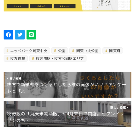
ニッペパーク岡東中央
公園
岡東中央公園
岡東町
枚方市駅
枚方市駅・枚方公園駅エリア
古い投稿
枚方で新紙幣をつくるとしたら誰の肖像がいい？アンケー
トと「よ…
新しい投稿
牧野阪の「丸天米穀酒販」が4月末日で閉店。セブンイレ
ブンのち…