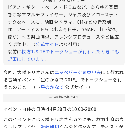
ピアノ・ギター・ベース・ドラムなど、あらゆる楽器
をこなすマルチプレイヤー。ジャズ及びアコースティ
ックをベースに、映画やドラマ、CMなどの音楽制
作、アーティストら（小泉今日子、SMAP、山下智久
ほか）への楽曲提供、アレンジプロデュースなど幅広
く活動中。（
公式サイト
より引用）
以前に
枚方T-SITEでトークショーが行われたときにも
記事にしています
。
今回、大橋トリオさんは
ニッペパーク岡東中央
にて行われ
る音楽イベント「星のかなで 2019」でトークショーを行
うとのこと。（→
星のかなで
公式サイト）
広告の後にも続きます
イベント自体の日時は4月28日の10:00-20:00。
このイベントには大橋トリオさん以外にも、枚方出身のウ
クレレプレイヤー
近藤利樹
くんなど様々なアーティストが