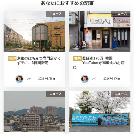
あなたにおすすめの記事
ニュース
ニュース
京都のはちみつ専門店がく
登録者170万･韓国
NEW
NEW
ずモに。3日間限定
YouTuberが御殿山のお店
に
フク
2026年8月6日
フク
2026年8月6日
ニュース
ニュース