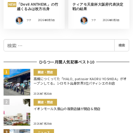
「Devil ANTHEM.」の竹
ティアモ天皇杯大阪府代表決定
NEW
越くるみは枚方出身
戦の結果
フク
2026年8月5日
フク
2026年8月3日
検
検索
索
ひらつー月間人気記事ベスト10
開店・閉店
高槻につくってた「HALO, patissier KAORU YOSHIDA」がオ
ープンしてる。シロモト出身世界3位パティシエのお店
2026年7月26日
開店・閉店
イオンモール久御山の複数店舗が開店＆閉店
2026年7月29日
ニュース