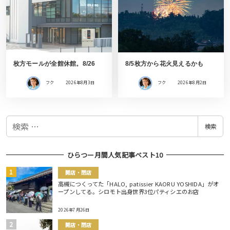
枚方モールが全館休館。8/26
8/5枚方から花火見えるかも
フク
2026年8月3日
フク
2026年8月2日
検
検索
索
ひらつー月間人気記事ベスト10
開店・閉店
高槻につくってた「HALO, patissier KAORU YOSHIDA」がオ
ープンしてる。シロモト出身世界3位パティシエのお店
2026年7月26日
開店・閉店