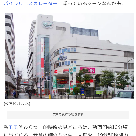
パイラルエスカレーター
に乗っているシーンなんかも。
(枚方ビオルネ)
広告の後にも続きます
私
モモ
＠ひらつー的映像の見どころは、動画開始13分頃
に出てくる一昔前の顔のミッキー人形や、19分50秒頃の