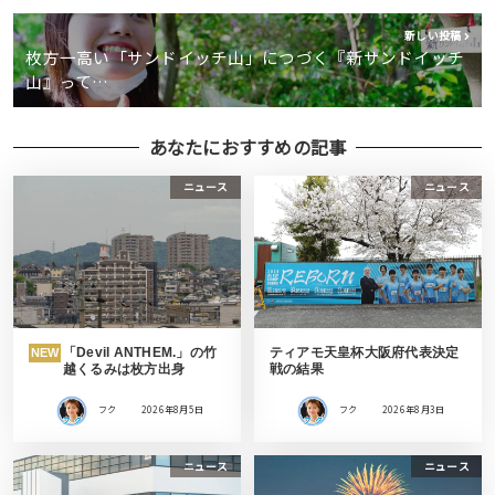
新しい投稿
枚方一高い「サンドイッチ山」につづく『新サンドイッチ
山』って…
あなたにおすすめの記事
ニュース
ニュース
「Devil ANTHEM.」の竹
ティアモ天皇杯大阪府代表決定
NEW
越くるみは枚方出身
戦の結果
フク
2026年8月5日
フク
2026年8月3日
ニュース
ニュース