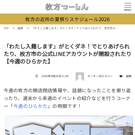
MENU
枚方の近所の夏祭りスケジュール2026
TOP
話題
「わたし入籍します」がとくダネ！でとりあげられたり、枚方市の公式LINEアカウントが開設されたり【今週のひらかた】
「わたし入籍します」がとくダネ！でとりあげられ
たり、枚方市の公式LINEアカウントが開設されたり
【今週のひらかた】
著者
投稿日
カテゴリー
2020年5月29日 21:00
ガーサン＠ひらつー
話題
今週の枚方の開店閉店情報や、話題になったことを振り返
ったり、週末から来週のイベントの紹介などを行うコーナ
ー「
今週のひらかた
」の時間です！