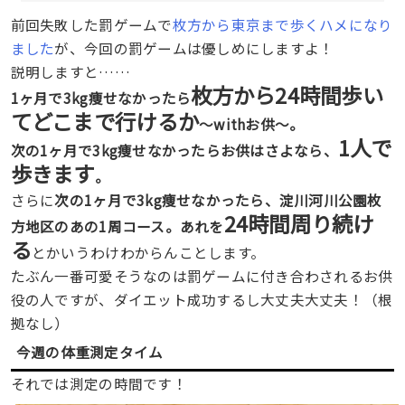
前回失敗した罰ゲームで
枚方から東京まで歩くハメになり
ました
が、今回の罰ゲームは優しめにしますよ！
説明しますと……
枚方から24時間歩い
1ヶ月で3kg痩せなかったら
てどこまで行けるか
〜withお供〜。
1人で
次の1ヶ月で3kg痩せなかったらお供はさよなら、
歩きます
。
さらに
次の1ヶ月で3kg痩せなかったら、淀川河川公園枚
24時間周り続け
方地区のあの1周コース。あれを
る
とかいうわけわからんことします。
たぶん一番可愛そうなのは罰ゲームに付き合わされるお供
役の人ですが、ダイエット成功するし大丈夫大丈夫！（根
拠なし）
今週の体重測定タイム
それでは測定の時間です！